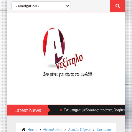
Latest News
Τσίμπημα μέδουσας: πρώτες βοήθειες, τι να απ
Home
Θεσσαλονίκη
Λευκός Πύργος
Στα παλιά