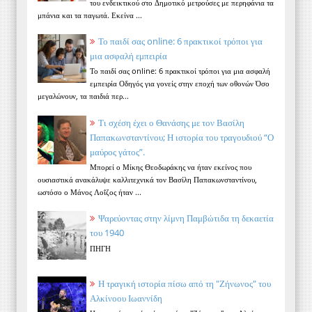
του ενδεικτικού στο Δημοτικό μετρούσες με περηφάνια τα
μπάνια και τα παγωτά. Εκείνα ...
Το παιδί σας online: 6 πρακτικοί τρόποι για
μια ασφαλή εμπειρία
Το παιδί σας online: 6 πρακτικοί τρόποι για μια ασφαλή
εμπειρία Οδηγός για γονείς στην εποχή των οθονών Όσο
μεγαλώνουν, τα παιδιά περ...
Τι σχέση έχει ο Θανάσης με τον Βασίλη
Παπακωνσταντίνου; Η ιστορία του τραγουδιού “Ο
μαύρος γάτος”.
Μπορεί ο Μίκης Θεοδωράκης να ήταν εκείνος που
ουσιαστικά ανακάλυψε καλλιτεχνικά τον Βασίλη Παπακωνσταντίνου,
ωστόσο ο Μάνος Λοΐζος ήταν ...
Ψαρεύοντας στην λίμνη Παμβώτιδα τη δεκαετία
του 1940
ΠΗΓΗ
Η τραγική ιστορία πίσω από τη "Ζήνωνος" του
Αλκίνοου Ιωαννίδη