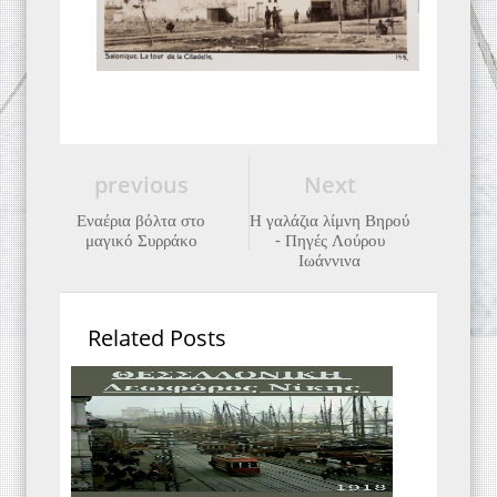
previous
Next
Εναέρια βόλτα στο
Η γαλάζια λίμνη Βηρού
μαγικό Συρράκο
- Πηγές Λούρου
Ιωάννινα
Related Posts