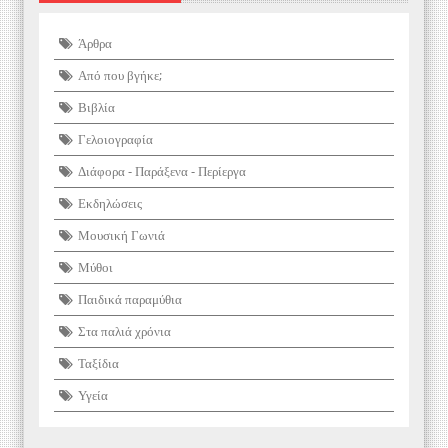
Άρθρα
Από που βγήκε;
Βιβλία
Γελοιογραφία
Διάφορα - Παράξενα - Περίεργα
Εκδηλώσεις
Μουσική Γωνιά
Μύθοι
Παιδικά παραμύθια
Στα παλιά χρόνια
Ταξίδια
Υγεία