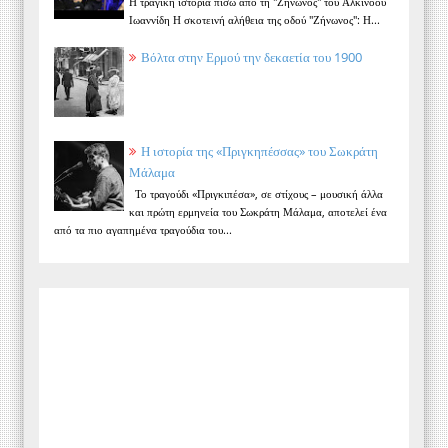
Η τραγική ιστορία πίσω από τη "Ζήνωνος" του Αλκίνοου
Ιωαννίδη Η σκοτεινή αλήθεια της οδού "Ζήνωνος": Η...
Βόλτα στην Ερμού την δεκαετία του 1900
Η ιστορία της «Πριγκηπέσσας» του Σωκράτη
Μάλαμα
Το τραγούδι «Πριγκιπέσα», σε στίχους – μουσική άλλα
και πρώτη ερμηνεία του Σωκράτη Μάλαμα, αποτελεί ένα
από τα πιο αγαπημένα τραγούδια του...