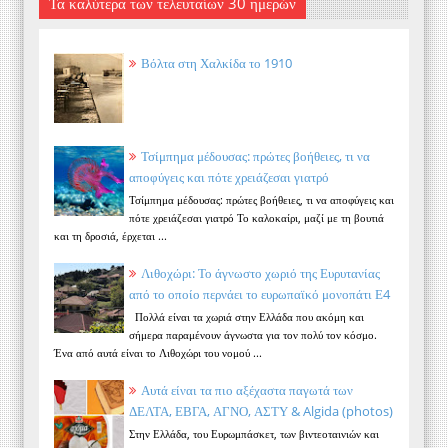
Τα καλύτερα των τελευταίων 30 ημερών
Βόλτα στη Χαλκίδα το 1910
Τσίμπημα μέδουσας: πρώτες βοήθειες, τι να
αποφύγεις και πότε χρειάζεσαι γιατρό
Τσίμπημα μέδουσας: πρώτες βοήθειες, τι να αποφύγεις και
πότε χρειάζεσαι γιατρό Το καλοκαίρι, μαζί με τη βουτιά
και τη δροσιά, έρχεται ...
Λιθοχώρι: Το άγνωστο χωριό της Ευρυτανίας
από το οποίο περνάει το ευρωπαϊκό μονοπάτι Ε4
Πολλά είναι τα χωριά στην Ελλάδα που ακόμη και
σήμερα παραμένουν άγνωστα για τον πολύ τον κόσμο.
Ένα από αυτά είναι το Λιθοχώρι του νομού ...
Αυτά είναι τα πιο αξέχαστα παγωτά των
ΔΕΛΤΑ, ΕΒΓΑ, ΑΓΝΟ, ΑΣΤΥ & Algida (photos)
Στην Ελλάδα, του Ευρωμπάσκετ, των βιντεοταινιών και