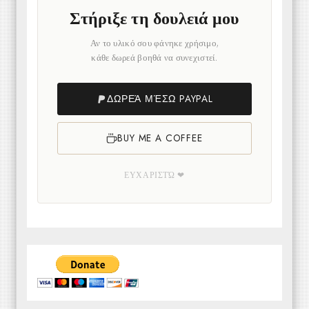
Στήριξε τη δουλειά μου
Αν το υλικό σου φάνηκε χρήσιμο,
κάθε δωρεά βοηθά να συνεχιστεί.
ΔΩΡΕΆ ΜΈΣΩ PAYPAL
BUY ME A COFFEE
ΕΥΧΑΡΙΣΤΏ ❤