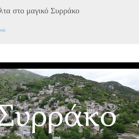
λτα στο μαγικό Συρράκο
μ.μ.