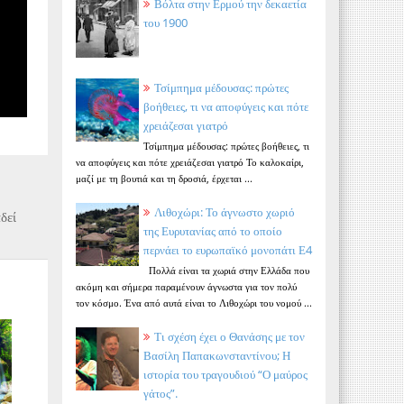
Βόλτα στην Ερμού την δεκαετία
του 1900
Τσίμπημα μέδουσας: πρώτες
βοήθειες, τι να αποφύγεις και πότε
χρειάζεσαι γιατρό
Τσίμπημα μέδουσας: πρώτες βοήθειες, τι
να αποφύγεις και πότε χρειάζεσαι γιατρό Το καλοκαίρι,
μαζί με τη βουτιά και τη δροσιά, έρχεται ...
Λιθοχώρι: Το άγνωστο χωριό
δεί
της Ευρυτανίας από το οποίο
περνάει το ευρωπαϊκό μονοπάτι Ε4
Πολλά είναι τα χωριά στην Ελλάδα που
ακόμη και σήμερα παραμένουν άγνωστα για τον πολύ
τον κόσμο. Ένα από αυτά είναι το Λιθοχώρι του νομού ...
Τι σχέση έχει ο Θανάσης με τον
Βασίλη Παπακωνσταντίνου; Η
ιστορία του τραγουδιού “Ο μαύρος
γάτος”.