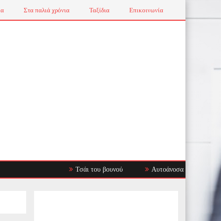
ια
Στα παλιά χρόνια
Ταξίδια
Επικοινωνία
Τσάι του βουνού
Αυτοάνοσα Νοσήματα: Όταν το Α