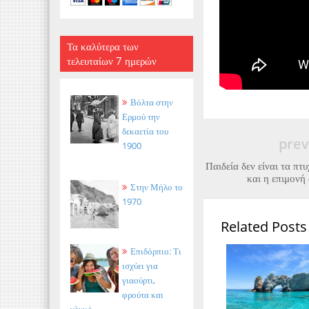
Τα καλύτερα των
τελευταίων 7 ημερών
Βόλτα στην
Ερμού την
δεκαετία του
prev
1900
Παιδεία δεν είναι τα πτυ
και η επιμονή 
Στην Μήλο το
1970
Related Posts
Επιδόρπιο: Τι
ισχύει για
γιαούρτι,
φρούτα και