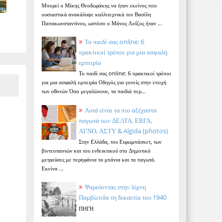
Μπορεί ο Μίκης Θεοδωράκης να ήταν εκείνος που
ουσιαστικά ανακάλυψε καλλιτεχνικά τον Βασίλη
Παπακωνσταντίνου, ωστόσο ο Μάνος Λοΐζος ήταν ...
Το παιδί σας online: 6
πρακτικοί τρόποι για μια ασφαλή
εμπειρία
Το παιδί σας online: 6 πρακτικοί τρόποι
για μια ασφαλή εμπειρία Οδηγός για γονείς στην εποχή
των οθονών Όσο μεγαλώνουν, τα παιδιά περ...
Αυτά είναι τα πιο αξέχαστα
παγωτά των ΔΕΛΤΑ, ΕΒΓΑ,
ΑΓΝΟ, ΑΣΤΥ & Algida (photos)
Στην Ελλάδα, του Ευρωμπάσκετ, των
βιντεοταινιών και του ενδεικτικού στο Δημοτικό
μετρούσες με περηφάνια τα μπάνια και τα παγωτά.
Εκείνα ...
Ψαρεύοντας στην λίμνη
Παμβώτιδα τη δεκαετία του 1940
ΠΗΓΗ