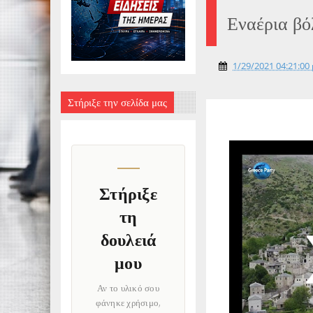
Εναέρια βό
1/29/2021 04:21:00 
Στήριξε την σελίδα μας
Στήριξε
τη
δουλειά
μου
Αν το υλικό σου
φάνηκε χρήσιμο,