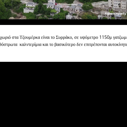
 χωριό στα Τζουμέρκα είναι το Συρράκο, σε υψόμετρο 1150μ γατζωμ
θόστρωτα καλντερίμια και το βασικότερο δεν επιτρέπονται αυτοκίνητ