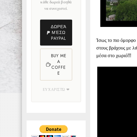
κάθε δωρεά βοηθά
να συνεχιστεί.
ΔΩΡΕΆ
ΜΈΣΩ
PAYPAL
Ίσως το πιο όμορφο
στους βράχους με λι
μέσα στο χωριό!!!
BUY ME
A
COFFE
E
ΕΥΧΑΡΙΣΤΏ ❤