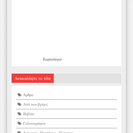
Εορτολόγιο
Ανακαλύψτε το site
Άρθρα
Από που βγήκε;
Βιβλία
Γελοιογραφία
Διάφορα - Παράξενα - Περίεργα