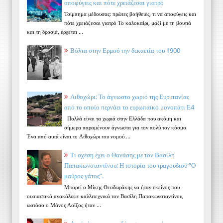
αποφύγεις και πότε χρειάζεσαι γιατρό
Τσίμπημα μέδουσας: πρώτες βοήθειες, τι να αποφύγεις και
πότε χρειάζεσαι γιατρό Το καλοκαίρι, μαζί με τη βουτιά
και τη δροσιά, έρχεται ...
Βόλτα στην Ερμού την δεκαετία του 1900
Λιθοχώρι: Το άγνωστο χωριό της Ευρυτανίας
από το οποίο περνάει το ευρωπαϊκό μονοπάτι Ε4
Πολλά είναι τα χωριά στην Ελλάδα που ακόμη και
σήμερα παραμένουν άγνωστα για τον πολύ τον κόσμο.
Ένα από αυτά είναι το Λιθοχώρι του νομού ...
Τι σχέση έχει ο Θανάσης με τον Βασίλη
Παπακωνσταντίνου; Η ιστορία του τραγουδιού “Ο
μαύρος γάτος”.
Μπορεί ο Μίκης Θεοδωράκης να ήταν εκείνος που
ουσιαστικά ανακάλυψε καλλιτεχνικά τον Βασίλη Παπακωνσταντίνου,
ωστόσο ο Μάνος Λοΐζος ήταν ...