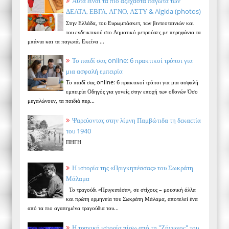
Αυτά είναι τα πιο αξέχαστα παγωτά των
ΔΕΛΤΑ, ΕΒΓΑ, ΑΓΝΟ, ΑΣΤΥ & Algida (photos)
Στην Ελλάδα, του Ευρωμπάσκετ, των βιντεοταινιών και
του ενδεικτικού στο Δημοτικό μετρούσες με περηφάνια τα
μπάνια και τα παγωτά. Εκείνα ...
Το παιδί σας online: 6 πρακτικοί τρόποι για
μια ασφαλή εμπειρία
Το παιδί σας online: 6 πρακτικοί τρόποι για μια ασφαλή
εμπειρία Οδηγός για γονείς στην εποχή των οθονών Όσο
μεγαλώνουν, τα παιδιά περ...
Ψαρεύοντας στην λίμνη Παμβώτιδα τη δεκαετία
του 1940
ΠΗΓΗ
Η ιστορία της «Πριγκηπέσσας» του Σωκράτη
Μάλαμα
Το τραγούδι «Πριγκιπέσα», σε στίχους – μουσική άλλα
και πρώτη ερμηνεία του Σωκράτη Μάλαμα, αποτελεί ένα
από τα πιο αγαπημένα τραγούδια του...
Η τραγική ιστορία πίσω από τη "Ζήνωνος" του