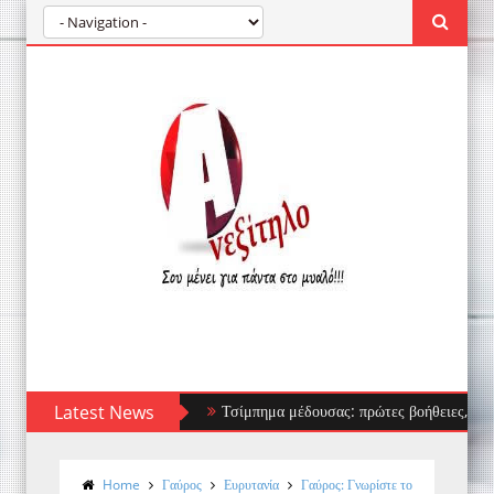
Latest News
Τσίμπημα μέδουσας: πρώτες βοήθειες, τι να αποφύγ
Home
Γαύρος
Ευρυτανία
Γαύρος: Γνωρίστε το