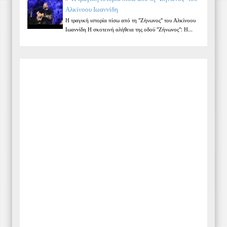
Αλκίνοου Ιωαννίδη
Η τραγική ιστορία πίσω από τη "Ζήνωνος" του Αλκίνοου
Ιωαννίδη Η σκοτεινή αλήθεια της οδού "Ζήνωνος": Η...