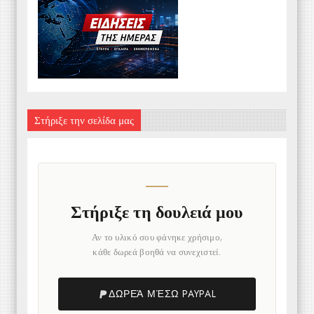
Στήριξε την σελίδα μας
Στήριξε τη δουλειά μου
Αν το υλικό σου φάνηκε χρήσιμο,
κάθε δωρεά βοηθά να συνεχιστεί.
ΔΩΡΕΆ ΜΈΣΩ PAYPAL