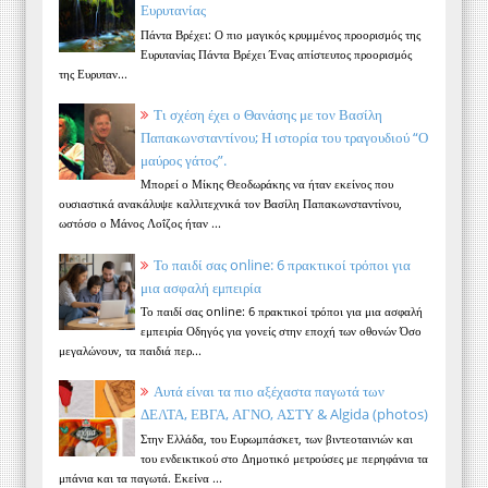
Ευρυτανίας
Πάντα Βρέχει: Ο πιο μαγικός κρυμμένος προορισμός της
Ευρυτανίας Πάντα Βρέχει Ένας απίστευτος προορισμός
της Ευρυταν...
Τι σχέση έχει ο Θανάσης με τον Βασίλη
Παπακωνσταντίνου; Η ιστορία του τραγουδιού “Ο
μαύρος γάτος”.
Μπορεί ο Μίκης Θεοδωράκης να ήταν εκείνος που
ουσιαστικά ανακάλυψε καλλιτεχνικά τον Βασίλη Παπακωνσταντίνου,
ωστόσο ο Μάνος Λοΐζος ήταν ...
Το παιδί σας online: 6 πρακτικοί τρόποι για
μια ασφαλή εμπειρία
Το παιδί σας online: 6 πρακτικοί τρόποι για μια ασφαλή
εμπειρία Οδηγός για γονείς στην εποχή των οθονών Όσο
μεγαλώνουν, τα παιδιά περ...
Αυτά είναι τα πιο αξέχαστα παγωτά των
ΔΕΛΤΑ, ΕΒΓΑ, ΑΓΝΟ, ΑΣΤΥ & Algida (photos)
Στην Ελλάδα, του Ευρωμπάσκετ, των βιντεοταινιών και
του ενδεικτικού στο Δημοτικό μετρούσες με περηφάνια τα
μπάνια και τα παγωτά. Εκείνα ...