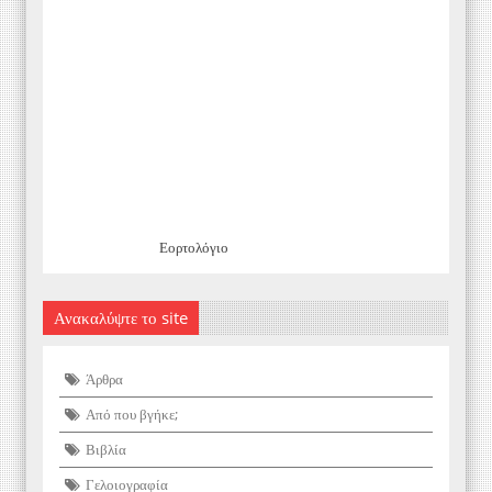
Εορτολόγιο
Ανακαλύψτε το site
Άρθρα
Από που βγήκε;
Βιβλία
Γελοιογραφία