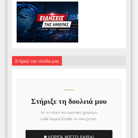
Στήριξε την σελίδα μας
Στήριξε τη δουλειά μου
Αν το υλικό σου φάνηκε χρήσιμο,
κάθε δωρεά βοηθά να συνεχιστεί.
ΔΩΡΕΆ ΜΈΣΩ PAYPAL