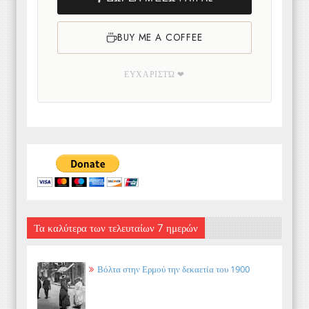
BUY ME A COFFEE
ΕΥΧΑΡΙΣΤΏ ❤
Τα καλύτερα των τελευταίων 7 ημερών
Βόλτα στην Ερμού την δεκαετία του 1900