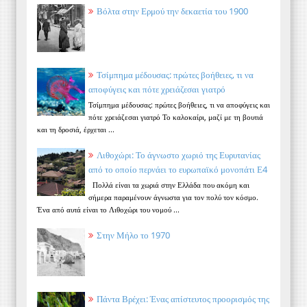
Βόλτα στην Ερμού την δεκαετία του 1900
Τσίμπημα μέδουσας: πρώτες βοήθειες, τι να
αποφύγεις και πότε χρειάζεσαι γιατρό
Τσίμπημα μέδουσας: πρώτες βοήθειες, τι να αποφύγεις και
πότε χρειάζεσαι γιατρό Το καλοκαίρι, μαζί με τη βουτιά
και τη δροσιά, έρχεται ...
Λιθοχώρι: Το άγνωστο χωριό της Ευρυτανίας
από το οποίο περνάει το ευρωπαϊκό μονοπάτι Ε4
Πολλά είναι τα χωριά στην Ελλάδα που ακόμη και
σήμερα παραμένουν άγνωστα για τον πολύ τον κόσμο.
Ένα από αυτά είναι το Λιθοχώρι του νομού ...
Στην Μήλο το 1970
Πάντα Βρέχει: Ένας απίστευτος προορισμός της