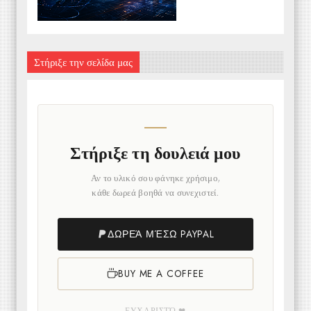
Στήριξε την σελίδα μας
Στήριξε τη δουλειά μου
Αν το υλικό σου φάνηκε χρήσιμο,
κάθε δωρεά βοηθά να συνεχιστεί.
ΔΩΡΕΆ ΜΈΣΩ PAYPAL
BUY ME A COFFEE
ΕΥΧΑΡΙΣΤΏ ❤