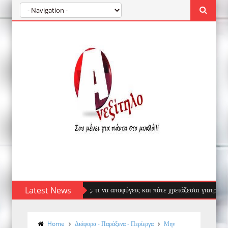
ουσας: πρώτες βοήθειες, τι να αποφύγεις και πότε χρειάζεσαι γιατρό
Latest News
Home
Διάφορα - Παράξενα - Περίεργα
Μην