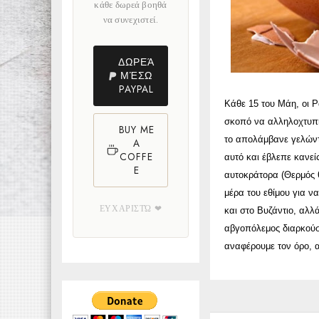
κάθε δωρεά βοηθά
να συνεχιστεί.
ΔΩΡΕΆ
ΜΈΣΩ
PAYPAL
Κάθε 15 του Μάη, οι Ρ
σκοπό να αλληλοχτυπη
BUY ME
το απολάμβανε γελώντ
A
COFFE
αυτό και έβλεπε κανεί
E
αυτοκράτορα (Θερμός 
μέρα του εθίμου για ν
ΕΥΧΑΡΙΣΤΏ ❤
και στο Βυζάντιο, αλλ
αβγοπόλεμος διαρκούσε
αναφέρουμε τον όρο, α