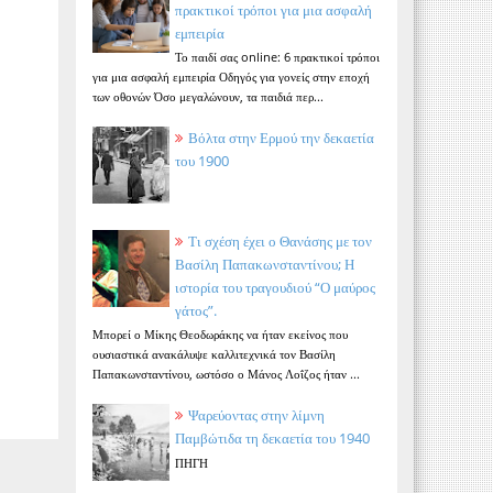
πρακτικοί τρόποι για μια ασφαλή
εμπειρία
Το παιδί σας online: 6 πρακτικοί τρόποι
για μια ασφαλή εμπειρία Οδηγός για γονείς στην εποχή
των οθονών Όσο μεγαλώνουν, τα παιδιά περ...
Βόλτα στην Ερμού την δεκαετία
του 1900
Τι σχέση έχει ο Θανάσης με τον
Βασίλη Παπακωνσταντίνου; Η
ιστορία του τραγουδιού “Ο μαύρος
γάτος”.
Μπορεί ο Μίκης Θεοδωράκης να ήταν εκείνος που
ουσιαστικά ανακάλυψε καλλιτεχνικά τον Βασίλη
Παπακωνσταντίνου, ωστόσο ο Μάνος Λοΐζος ήταν ...
Ψαρεύοντας στην λίμνη
Παμβώτιδα τη δεκαετία του 1940
ΠΗΓΗ