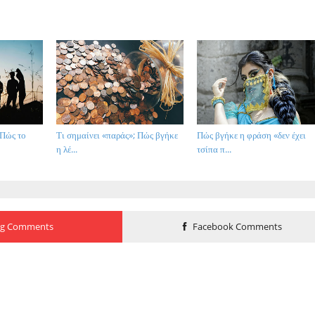
 Πώς το
Τι σημαίνει «παράς»; Πώς βγήκε
Πώς βγήκε η φράση «δεν έχει
η λέ...
τσίπα π...
og Comments
Facebook Comments