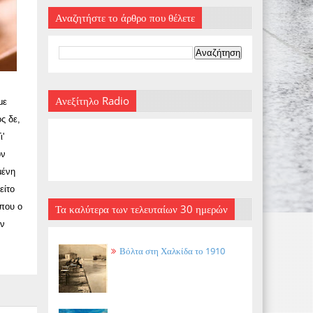
Αναζητήστε το άρθρο που θέλετε
Ανεξίτηλο Radio
με
ς δε,
'
ον
μένη
είτο
 που ο
Τα καλύτερα των τελευταίων 30 ημερών
αν
Βόλτα στη Χαλκίδα το 1910