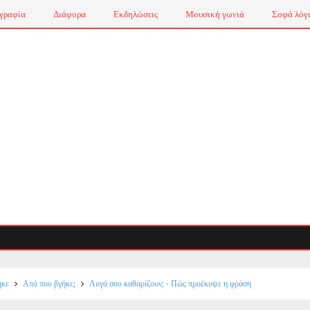
γραφία
Διάφορα
Εκδηλώσεις
Μουσική γωνιά
Σοφά λόγ
ήκε
Από που βγήκε;
Αυγά σου καθαρίζουν; - Πώς προέκυψε η φράση