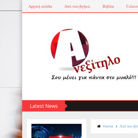
Αρχική σελίδα
Από που βγήκε;
Βιβλία
Γελοιο
Latest News
Home
Από που βγ