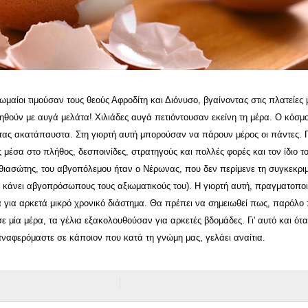
ωμαίοι τιμούσαν τους θεούς Αφροδίτη και Διόνυσο, βγαίνοντας στις πλατείες 
θούν με αυγά μελάτα! Χιλιάδες αυγά πετιόντουσαν εκείνη τη μέρα. Ο κόσμο
ας ακατάπαυστα. Στη γιορτή αυτή μπορούσαν να πάρουν μέρος οι πάντες. Γι
ς μέσα στο πλήθος, δεσποινίδες, στρατηγούς και πολλές φορές και τον ίδιο τ
θιασώτης, του αβγοπόλεμου ήταν ο Νέρωνας, που δεν περίμενε τη συγκεκρι
α κάνει αβγοπρόσωπους τους αξιωματικούς του). Η γιορτή αυτή, πραγματοποι
ά για αρκετά μικρό χρονικό διάστημα. Θα πρέπει να σημειωθεί πως, παρόλο
 μία μέρα, τα γέλια εξακολουθούσαν για αρκετές βδομάδες. Γι' αυτό και ότ
ναφερόμαστε σε κάποιον που κατά τη γνώμη μας, γελάει αναίτια.