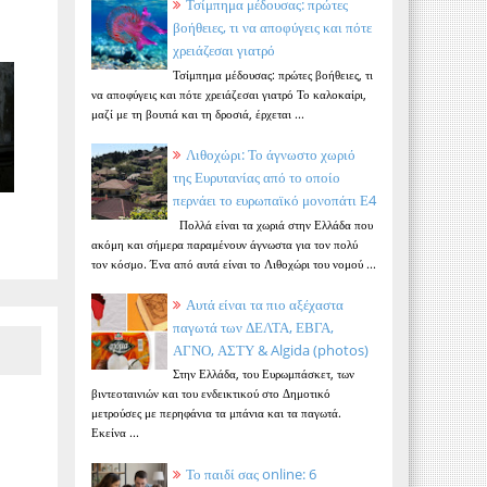
Τσίμπημα μέδουσας: πρώτες
βοήθειες, τι να αποφύγεις και πότε
χρειάζεσαι γιατρό
Τσίμπημα μέδουσας: πρώτες βοήθειες, τι
να αποφύγεις και πότε χρειάζεσαι γιατρό Το καλοκαίρι,
μαζί με τη βουτιά και τη δροσιά, έρχεται ...
Λιθοχώρι: Το άγνωστο χωριό
της Ευρυτανίας από το οποίο
περνάει το ευρωπαϊκό μονοπάτι Ε4
Πολλά είναι τα χωριά στην Ελλάδα που
ακόμη και σήμερα παραμένουν άγνωστα για τον πολύ
τον κόσμο. Ένα από αυτά είναι το Λιθοχώρι του νομού ...
Αυτά είναι τα πιο αξέχαστα
παγωτά των ΔΕΛΤΑ, ΕΒΓΑ,
ΑΓΝΟ, ΑΣΤΥ & Algida (photos)
Στην Ελλάδα, του Ευρωμπάσκετ, των
βιντεοταινιών και του ενδεικτικού στο Δημοτικό
μετρούσες με περηφάνια τα μπάνια και τα παγωτά.
Εκείνα ...
Το παιδί σας online: 6