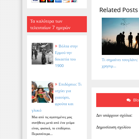
Related Posts
Τα καλύτερα των
τελευταίων 7 ημερών
Βόλτα στην
Ερμού την
δεκαετία του
Τι σημαίνει τσογλάνι;
1900
χρησιμ...
Επιδόρπιο: Τι
ισχύει για
γιαούρτι,
Bl
φρούτα και
γλυκό
Δεν υπάρχουν σχόλια:
Μια από τις αγαπημένες μας
συνήθειες μετά από ένα γεύμα
Δημοσίευση σχολίου
είναι, φυσικά, το επιδόρπιο.
Περισσότερα...