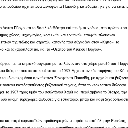
υ σπουδαίου αρχιτέκτονα Ξενοφώντα Παιονίδη, κατεδαφίστηκε για να επεκτ
 Λευκό Πύργο και το Βασιλικό Θέατρο επί πενήντα χρόνια, στο πρώτο μισό
σημος χώρος ψυχαγωγίας, κοσμικών και ερωτικών επαφών πλουσίων
επτών της πόλης και στρατών κατοχής που σύχναζαν στον «Κήπο», το
ριο και ζαχαροπλαστείο, και το «Θέατρο του Λευκού Πύργου».
ύργου με το κτιριακό συγκρότημα απλώνονταν στο χώρο μεταξύ του Πύργο
κού θεάτρου που κατασκευάστηκε το 1939. Αρχιτεκτονικός πυρήνας του Κήπ
α του διακεκριμένου αρχιτέκτονα Ξενοφώντα Παιονίδη, με αρχαία και βυζαντι
γειτονικού κατεδαφισθέντος βυζαντινού τείχους, ήταν το νεοκλασικό διώροφο
κε το 1907 προς τιμήν του σουλτάνου Χαμίτ και περιλάμβανε το θέατρο, την
 δύο ακόμη ευρύχωρες αίθουσες για εστιατόριο. μπαρ και καφεζαχαροπλαστε
ύσε καμπαρέ ευρωπαϊκών προδιαγραφών με αρτίστες από όλη την Ευρώπη,
 αίθουσα που κατά καιρούς χρησιμοποιήθηκε από καλλιτεχνικά και εθνοτοπι