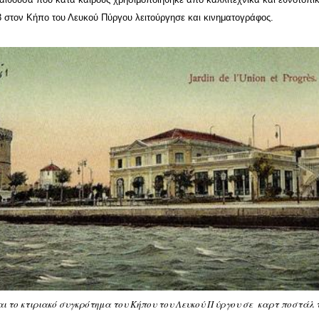
3 στον Κήπο του Λευκού Πύργου λειτούργησε και κινηματογράφος.
αι το κτιριακό συγκρότημα του Κήπου του Λευκού Πύργου σε καρτ ποστάλ 