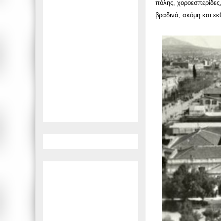
πόλης, χοροεσπερίδες,
βραδινά, ακόμη και ε