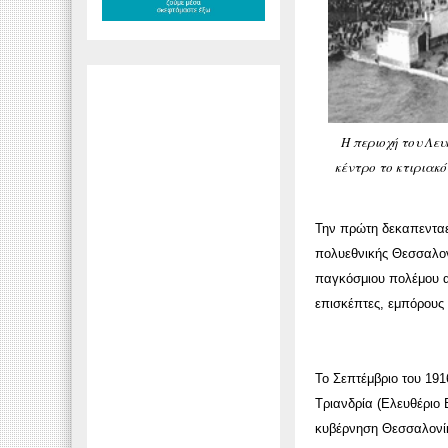
Η περιοχή του Λε
κέντρο το κτιριακό
Την πρώτη δεκαπενταε
πολυεθνικής Θεσσαλονί
παγκόσμιου πολέμου α
επισκέπτες, εμπόρους 
Το Σεπτέμβριο του 19
Τριανδρία (Ελευθέριο 
κυβέρνηση Θεσσαλονίκη