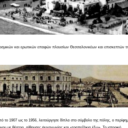
οσμικών και ερωτικών επαφών πλουσίων Θεσσαλονικέων και επισκεπτών τ
πό το 1907 ως το 1956, λειτούργησε δίπλα στο σύμβολο της πόλης, ο περίφη
ου με θέατρο, αίθουσες ψυχαγωγίας και «τραπεζάκια έξω». Το ιστορικό