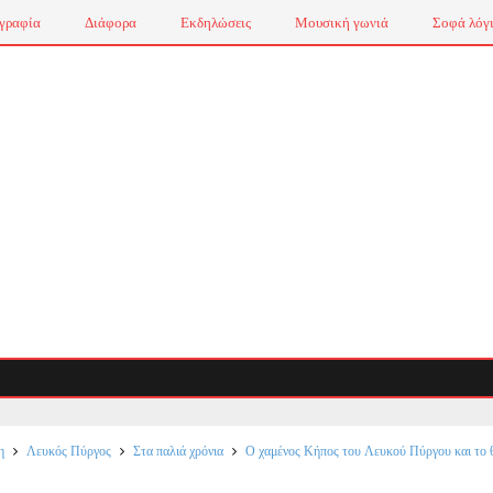
γραφία
Διάφορα
Εκδηλώσεις
Μουσική γωνιά
Σοφά λόγ
Τσάι
η
Λευκός Πύργος
Στα παλιά χρόνια
Ο χαμένος Κήπος του Λευκού Πύργου και το 