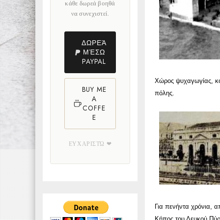
κάθε δωρεά βοηθά
να συνεχιστεί.
ΔΩΡΕΆ
ΜΈΣΩ
PAYPAL
Χώρος ψυχαγωγίας, κ
BUY ME
πόλης.
A
COFFE
E
ΕΥΧΑΡΙΣΤΏ ❤
Για πενήντα χρόνια, α
Κήπος του Λευκού Πύργ