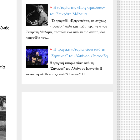
Η ιστορία της «Πριγκηπέσσας»
του Σωκράτη Μάλαμα
Το τραγούδι «Πριγκιπέσα», σε στίχους
– μουσική άλλα και πρώτη ερμηνεία του
 ζωής
Σωκράτη Μάλαμα, αποτελεί ένα από τα πιο αγαπημένα
τραγούδια του...
Η τραγική ιστορία πίσω από τη
"Ζήνωνος" του Αλκίνοου Ιωαννίδη
Η τραγική ιστορία πίσω από τη
τία
"Ζήνωνος" του Αλκίνοου Ιωαννίδη Η
σκοτεινή αλήθεια της οδού "Ζήνωνος": Η...