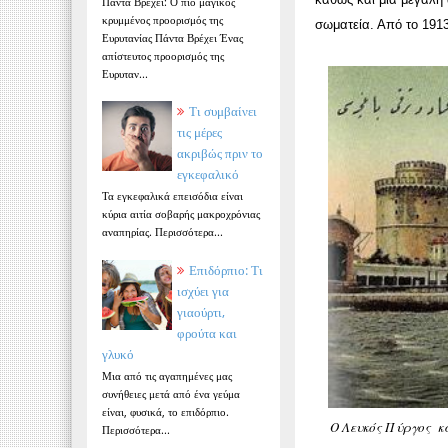
Πάντα Βρέχει: Ο πιο μαγικός
κρυμμένος προορισμός της
σωματεία. Από το 191
Ευρυτανίας Πάντα Βρέχει Ένας
απίστευτος προορισμός της
Ευρυταν...
Τι συμβαίνει
τις μέρες
ακριβώς πριν το
εγκεφαλικό
Τα εγκεφαλικά επεισόδια είναι
κύρια αιτία σοβαρής μακροχρόνιας
αναπηρίας. Περισσότερα...
Επιδόρπιο: Τι
ισχύει για
γιαούρτι,
φρούτα και
γλυκό
Μια από τις αγαπημένες μας
συνήθειες μετά από ένα γεύμα
είναι, φυσικά, το επιδόρπιο.
Ο Λευκός Πύργος κ
Περισσότερα...