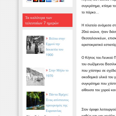
συγκρότημα, κτίσμα το
το πάρκο…
Τα καλύτερα των
τελευταίων 7 ημερών
Η πλατεία ανάμεσα στο
20ού αιώνα, ήταν διά
Βόλτα στην
Θεσσαλονικέων, επισκ
Ερμού την
αριστοκρατικό εστιατό
δεκαετία του
1900
Ο Κήπος του Λευκού Π
του σωζόμενου Βασιλι
Στην Μήλο το
που χτίστηκε σε σχέδι
1970
οικοδομικά υλικά του 
συγκρότημα που χτίστη
αίθουσα του χορού και
Πάντα Βρέχει:
Ένας απίστευτος
προορισμός της
Στον όροφο λειτουργο
Ευρυτανίας
καθώς και μια μεγάλη