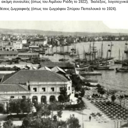
 ακόμη συναυλίες (όπως του Αιμίλιου Ριάδη το 1922), `διαλέξεις, λογοτεχνικ
κθέσεις ζωγραφικής (όπως του ζωγράφου Σπύρου Παπαλουκά το 1924).