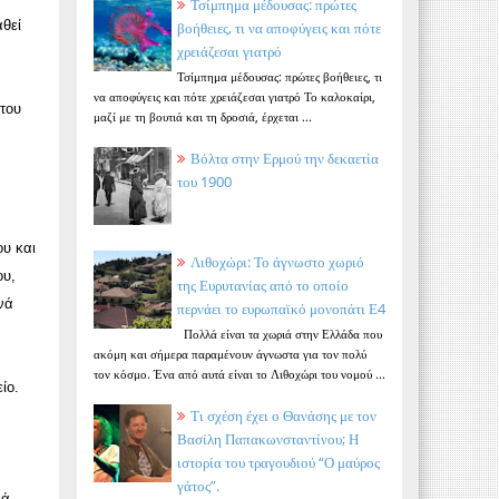
Τσίμπημα μέδουσας: πρώτες
αθεί
βοήθειες, τι να αποφύγεις και πότε
χρειάζεσαι γιατρό
Τσίμπημα μέδουσας: πρώτες βοήθειες, τι
να αποφύγεις και πότε χρειάζεσαι γιατρό Το καλοκαίρι,
 του
μαζί με τη βουτιά και τη δροσιά, έρχεται ...
Βόλτα στην Ερμού την δεκαετία
του 1900
υ και
Λιθοχώρι: Το άγνωστο χωριό
ου,
της Ευρυτανίας από το οποίο
νά
περνάει το ευρωπαϊκό μονοπάτι Ε4
Πολλά είναι τα χωριά στην Ελλάδα που
ακόμη και σήμερα παραμένουν άγνωστα για τον πολύ
τον κόσμο. Ένα από αυτά είναι το Λιθοχώρι του νομού ...
ίο.
Τι σχέση έχει ο Θανάσης με τον
Βασίλη Παπακωνσταντίνου; Η
ιστορία του τραγουδιού “Ο μαύρος
γάτος”.
κά