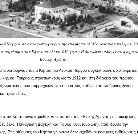
υκού Πύργου σε αεροφωτογραφία της εποχής του Α’ Παγκόσμιου πολέμου. Σ
 συγκρότημα του Κήπου του Λευκού Πύργου. Η διαγώνιος οδός είναι η σημερ
Εθνικής Αμύνης.
τία λειτουργίας του ο Κήπος του Λευκού Πύργου συγκέντρωνε αριστοκράτες 
κης και Τούρκους στρατιωτικούς ως το 1912 και στη διάρκεια του πρώτου
ξιωματικούς των συμμαχικών στρατευμάτων, καθώς και πλούσιους ξένους
και τραπεζίτες.
16 στον Κήπο συγκεντρώθηκαν οι οπαδοί της Εθνικής Άμυνας με επικεφαλής 
Βενιζέλο, Παναγιώτη Δαγκλή και Παύλο Κουντουριώτη), που ίδρυσε την
ς. Στις αίθουσες του Κήπου γίνονταν όλες σχεδόν οι κοσμικές εκδηλώσεις 