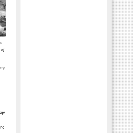
το
ινή
της
την
της