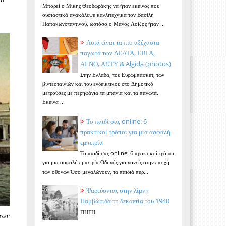
Μπορεί ο Μίκης Θεοδωράκης να ήταν εκείνος που
ουσιαστικά ανακάλυψε καλλιτεχνικά τον Βασίλη
Παπακωνσταντίνου, ωστόσο ο Μάνος Λοΐζος ήταν ...
Αυτά είναι τα πιο αξέχαστα
παγωτά των ΔΕΛΤΑ, ΕΒΓΑ,
ΑΓΝΟ, ΑΣΤΥ & Algida (photos)
Στην Ελλάδα, του Ευρωμπάσκετ, των
βιντεοταινιών και του ενδεικτικού στο Δημοτικό
μετρούσες με περηφάνια τα μπάνια και τα παγωτά.
Εκείνα ...
Το παιδί σας online: 6
πρακτικοί τρόποι για μια ασφαλή
εμπειρία
Το παιδί σας online: 6 πρακτικοί τρόποι
για μια ασφαλή εμπειρία Οδηγός για γονείς στην εποχή
των οθονών Όσο μεγαλώνουν, τα παιδιά περ...
Ψαρεύοντας στην λίμνη
Παμβώτιδα τη δεκαετία του 1940
ΠΗΓΗ
των