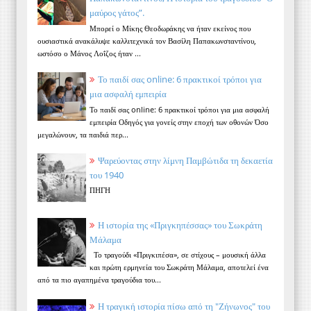
μαύρος γάτος”.
Μπορεί ο Μίκης Θεοδωράκης να ήταν εκείνος που
ουσιαστικά ανακάλυψε καλλιτεχνικά τον Βασίλη Παπακωνσταντίνου,
ωστόσο ο Μάνος Λοΐζος ήταν ...
Το παιδί σας online: 6 πρακτικοί τρόποι για
μια ασφαλή εμπειρία
Το παιδί σας online: 6 πρακτικοί τρόποι για μια ασφαλή
εμπειρία Οδηγός για γονείς στην εποχή των οθονών Όσο
μεγαλώνουν, τα παιδιά περ...
Ψαρεύοντας στην λίμνη Παμβώτιδα τη δεκαετία
του 1940
ΠΗΓΗ
Η ιστορία της «Πριγκηπέσσας» του Σωκράτη
Μάλαμα
Το τραγούδι «Πριγκιπέσα», σε στίχους – μουσική άλλα
και πρώτη ερμηνεία του Σωκράτη Μάλαμα, αποτελεί ένα
από τα πιο αγαπημένα τραγούδια του...
Η τραγική ιστορία πίσω από τη "Ζήνωνος" του