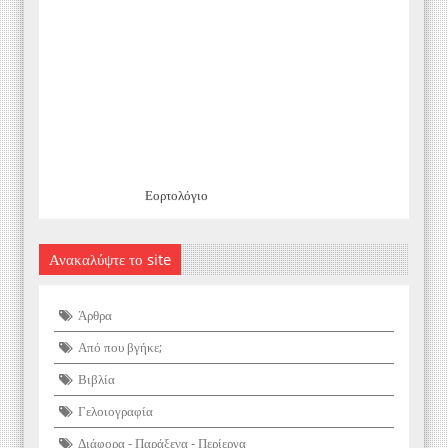
Εορτολόγιο
Ανακαλύψτε το site
Άρθρα
Από που βγήκε;
Βιβλία
Γελοιογραφία
Διάφορα - Παράξενα - Περίεργα