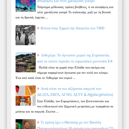
αποφύγεις και πότε χρειάζεσαι γιατρό
Τσίμπημα μέδουσας: πρώτες βοήθειες, τι να αποφύγεις και
πότε χρειάζεσαι γιατρό Το καλοκαίρι, μαζί με τη βουτιά
και τη δροσιά, έρχεται ...
Βόλτα στην Ερμού την δεκαετία του 1900
Λιθοχώρι: Το άγνωστο χωριό της Ευρυτανίας
από το οποίο περνάει το ευρωπαϊκό μονοπάτι Ε4
Πολλά είναι τα χωριά στην Ελλάδα που ακόμη και
σήμερα παραμένουν άγνωστα για τον πολύ τον κόσμο.
Ένα από αυτά είναι το Λιθοχώρι του νομού ...
Αυτά είναι τα πιο αξέχαστα παγωτά των
ΔΕΛΤΑ, ΕΒΓΑ, ΑΓΝΟ, ΑΣΤΥ & Algida (photos)
Στην Ελλάδα, του Ευρωμπάσκετ, των βιντεοταινιών και
του ενδεικτικού στο Δημοτικό μετρούσες με περηφάνια τα
μπάνια και τα παγωτά. Εκείνα ...
Τι σχέση έχει ο Θανάσης με τον Βασίλη
Παπακωνσταντίνου; Η ιστορία του τραγουδιού “Ο