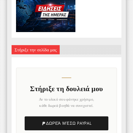
Στήριξε την σελίδα μας
Στήριξε τη δουλειά μου
Αν το υλικό σου φάνηκε χρήσιμο,
κάθε δωρεά βοηθά να συνεχιστεί.
ΔΩΡΕΆ ΜΈΣΩ PAYPAL