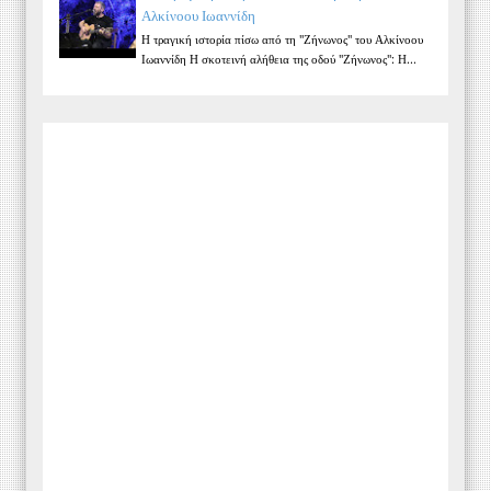
Αλκίνοου Ιωαννίδη
Η τραγική ιστορία πίσω από τη "Ζήνωνος" του Αλκίνοου
Ιωαννίδη Η σκοτεινή αλήθεια της οδού "Ζήνωνος": Η...