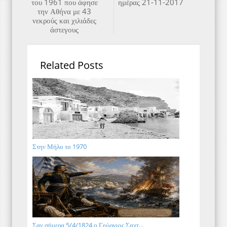
του 1961 που άφησε
ημέρας 21-11-2017
την Αθήνα με 43
νεκρούς και χιλιάδες
άστεγους
Related Posts
Στην Μήλο το 1970
Σαν σήμερα 5/4/1824 ο Γεώργιος Σαχτ...