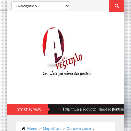
Latest News
Τσίμπημα μέδουσας: πρώτες βοήθειες, τι να απο
Home
Μαραθώνιος
Στα παλιά χρόνια