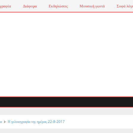
γραφία
Διάφορα
Εκδηλώσεις
Μουσική γωνιά
Σοφά λόγ
Αυτοά
ία
Η γελοιογραφία της ημέρας 22-8-2017