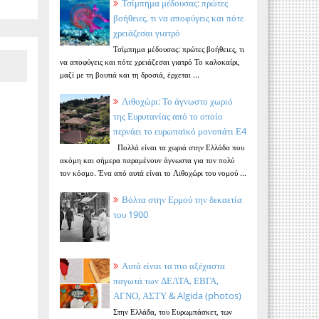
Τσίμπημα μέδουσας: πρώτες
βοήθειες, τι να αποφύγεις και πότε
χρειάζεσαι γιατρό
Τσίμπημα μέδουσας: πρώτες βοήθειες, τι
να αποφύγεις και πότε χρειάζεσαι γιατρό Το καλοκαίρι,
μαζί με τη βουτιά και τη δροσιά, έρχεται ...
Λιθοχώρι: Το άγνωστο χωριό
της Ευρυτανίας από το οποίο
περνάει το ευρωπαϊκό μονοπάτι Ε4
Πολλά είναι τα χωριά στην Ελλάδα που
ακόμη και σήμερα παραμένουν άγνωστα για τον πολύ
τον κόσμο. Ένα από αυτά είναι το Λιθοχώρι του νομού ...
Βόλτα στην Ερμού την δεκαετία
του 1900
Αυτά είναι τα πιο αξέχαστα
παγωτά των ΔΕΛΤΑ, ΕΒΓΑ,
ΑΓΝΟ, ΑΣΤΥ & Algida (photos)
Στην Ελλάδα, του Ευρωμπάσκετ, των