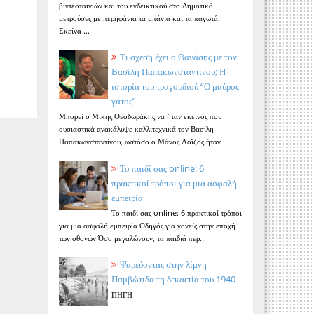
βιντεοταινιών και του ενδεικτικού στο Δημοτικό
μετρούσες με περηφάνια τα μπάνια και τα παγωτά.
Εκείνα ...
Τι σχέση έχει ο Θανάσης με τον
Βασίλη Παπακωνσταντίνου; Η
ιστορία του τραγουδιού “Ο μαύρος
γάτος”.
Μπορεί ο Μίκης Θεοδωράκης να ήταν εκείνος που
ουσιαστικά ανακάλυψε καλλιτεχνικά τον Βασίλη
Παπακωνσταντίνου, ωστόσο ο Μάνος Λοΐζος ήταν ...
Το παιδί σας online: 6
πρακτικοί τρόποι για μια ασφαλή
εμπειρία
Το παιδί σας online: 6 πρακτικοί τρόποι
για μια ασφαλή εμπειρία Οδηγός για γονείς στην εποχή
των οθονών Όσο μεγαλώνουν, τα παιδιά περ...
Ψαρεύοντας στην λίμνη
Παμβώτιδα τη δεκαετία του 1940
ΠΗΓΗ