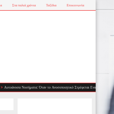
ια
Στα παλιά χρόνια
Ταξίδια
Επικοινωνία
νοσα Νοσήματα: Όταν το Ανοσοποιητικό Στρέφεται Εναντίον μας
Τ