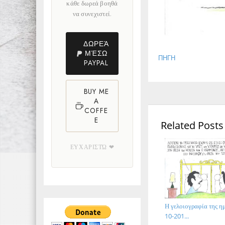
κάθε δωρεά βοηθά
να συνεχιστεί.
ΔΩΡΕΆ
ΜΈΣΩ
ΠΗΓΗ
PAYPAL
BUY ME
A
COFFE
E
Related Posts
ΕΥΧΑΡΙΣΤΏ ❤
Η γελοιογραφία της ημ
10-201...