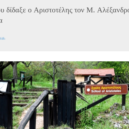
υ δίδαξε ο Αριστοτέλης τον Μ. Αλέξανδρ
α
μ.μ.