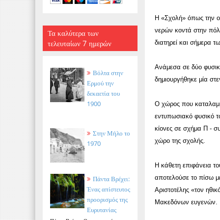
Η «Σχολή» όπως την ο
νερών κοντά στην πόλη
Τα καλύτερα των
τελευταίων 7 ημερών
διατηρεί και σήμερα τ
Ανάμεσα σε δύο φυσικά
Βόλτα στην
δημιουργήθηκε μία στ
Ερμού την
δεκαετία του
1900
Ο χώρος που καταλαμβά
εντυπωσιακό φυσικό το
κίονες σε σχήμα Π - σ
Στην Μήλο το
χώρο της σχολής.
1970
Η κάθετη επιφάνεια το
αποτελούσε το πίσω μέ
Πάντα Βρέχει:
Ένας απίστευτος
Αριστοτέλης «τον ηθικ
προορισμός της
Μακεδόνων ευγενών.
Ευρυτανίας