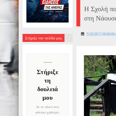
Η Σχολή πο
στη Νάουσ
7/25/2017 09:00:00 
Στήριξε την σελίδα μας
Στήριξε
τη
δουλειά
μου
Αν το υλικό σου
φάνηκε χρήσιμο,