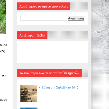
Αναζητήστε το άρθρο που θέλετε
Ανεξίτηλο Radio
άουσα
χής;
Τα καλύτερα των τελευταίων 30 ημερών
 για
Βόλτα στη Χαλκίδα το 1910
ριστή