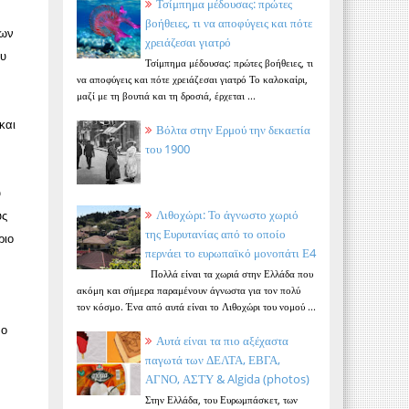
Τσίμπημα μέδουσας: πρώτες
βοήθειες, τι να αποφύγεις και πότε
 ων
χρειάζεσαι γιατρό
ου
Τσίμπημα μέδουσας: πρώτες βοήθειες, τι
να αποφύγεις και πότε χρειάζεσαι γιατρό Το καλοκαίρι,
μαζί με τη βουτιά και τη δροσιά, έρχεται ...
και
Βόλτα στην Ερμού την δεκαετία
του 1900
ύ
Λιθοχώρι: Το άγνωστο χωριό
ύς
της Ευρυτανίας από το οποίο
ριο
περνάει το ευρωπαϊκό μονοπάτι Ε4
Πολλά είναι τα χωριά στην Ελλάδα που
ακόμη και σήμερα παραμένουν άγνωστα για τον πολύ
τον κόσμο. Ένα από αυτά είναι το Λιθοχώρι του νομού ...
 ο
Αυτά είναι τα πιο αξέχαστα
παγωτά των ΔΕΛΤΑ, ΕΒΓΑ,
ΑΓΝΟ, ΑΣΤΥ & Algida (photos)
Στην Ελλάδα, του Ευρωμπάσκετ, των