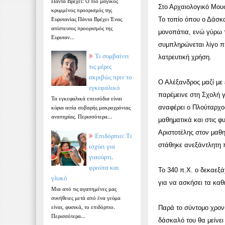
Πάντα Βρέχει: Ο πιο μαγικός
Στο Αρχαιολογικό Μουσ
κρυμμένος προορισμός της
Ευρυτανίας Πάντα Βρέχει Ένας
Το τοπίο όπου ο Δάσκ
απίστευτος προορισμός της
μονοπάτια, ενώ γύρω 
Ευρυταν...
συμπληρώνεται λίγο πι
Τι συμβαίνει
λατρευτική χρήση.
τις μέρες
ακριβώς πριν το
Ο Αλέξανδρος μαζί με
εγκεφαλικό
παρέμεινε στη Σχολή γ
Τα εγκεφαλικά επεισόδια είναι
αναφέρει ο Πλούταρχος
κύρια αιτία σοβαρής μακροχρόνιας
αναπηρίας. Περισσότερα...
μαθηματικά και στις φ
Αριστοτέλης στον μαθη
Επιδόρπιο: Τι
στάθηκε ανεξάντλητη 
ισχύει για
γιαούρτι,
φρούτα και
Το 340 π.Χ. ο δεκαεξά
γλυκό
για να ασκήσει τα καθ
Μια από τις αγαπημένες μας
συνήθειες μετά από ένα γεύμα
είναι, φυσικά, το επιδόρπιο.
Παρά το σύντομο χρονι
Περισσότερα...
δάσκαλό του θα μείνει