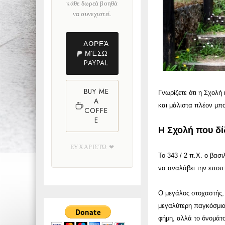
κάθε δωρεά βοηθά
να συνεχιστεί.
ΔΩΡΕΆ
ΜΈΣΩ
PAYPAL
BUY ME
Γνωρίζετε ότι η Σχολή
A
και μάλιστα πλέον μπο
COFFE
E
Η Σχολή που δί
ΕΥΧΑΡΙΣΤΏ ❤
Το 343 / 2 π.Χ. ο βασ
να αναλάβει την εποπτ
Ο μεγάλος στοχαστής, 
μεγαλύτερη παγκόσμια
φήμη, αλλά το όνομάτο