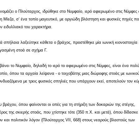
νομάζει ο Πλούταρχος, ιδρύθηκε στο Νυμφαίο, ιερό αφιερωμένο στις Νύμφες
 Μίεζα, σ’ ένα τοπίο μαγευτικό, με οργιώδη βλάστηση και φυσικές πηγές π
ων ειδυλλιακό του χαρακτήρα.
 σπήλαια λαξεύτηκε κάθετα ο βράχος, προστέθηκε μία ιωνική κιονοστοιχία 
εγασμένη στοά σε σχήμα Γ.
νει το Νυμφαίο, δηλαδή το ιερό το αφιερωμένο στις Νύμφες, είναι ένα πολ
πίο, όπου τα αρχαία λείψανα - ο τοιχοβάτης μιας διώροφης στοάς με ιωνικο
υνδυαζόμενα με τρεις φυσικές σπηλιές που υπάρχουν εκεί, αποτελούν τον κύ
υ βράχου, όπου φαίνονται οι οπές για τη στήριξη των δοκαριών της στέγης,
ρος της σκιερής στοάς, που χτίστηκε τότε (350 π.Χ. και μετά), όπου δίδασκε
όν και πολιτικόν λόγον (Πλούταρχος VII, 668) στους νεαρούς βλαστούς των