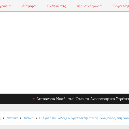
γραφία
Διάφορα
Εκδηλώσεις
Μουσική γωνιά
Σοφά λόγ
Αυτοάνοσα Νοσήματα: Όταν το Ανοσοποιητικό Στρέφεται Εναντίον
ς
Νάουσα
Ταξίδια
Η Σχολή που δίδαξε ο Αριστοτέλης τον Μ. Αλέξανδρο, στη Νά