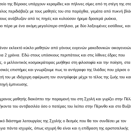
είο της Βέροιας υπάρχουν κεραμίδες και πήλινες σίμες από τη στέγη της στ
αλος περιδιάβαζε με τους μαθητές του στα παρόχθια, γεμάτα από πυκνή βλ
τους ανάβλυζαν από τις πηγές και κυλούσαν ήρεμα δροσερά ρυάκια,
ο πέρα με ένα ακόμη μεγαλύτερο σπήλαιο, με δύο λαξευμένες εισόδους, κα
 έναν εκλεκτό κύκλο μαθητών από γόνους ευγενών μακεδονικών οικογενειώ
ια 2 χρόνια. Εδώ στους υπόσκιους περιπάτους και στις λίθινες έδρες που
, ο μελλοντικός κοσμοκράτορας μυήθηκε στη φιλοσοφία και την ποίηση, στα
υσικές επιστήμες και γνωρίζουμε πως το αντίγραφο της Ιλιάδας που χάρισε ο
τή του με ιδιόχειρη αφιέρωση τον συντρόφεψε μέχρι το τέλος της ζωής του κα
πηγή έμπνευσης.
χρονος μαθητής διακόπτει την παραμονή του στη Σχολή και γυρίζει στην Πέ
ήκοντα του αντιβασιλέα όσο ο πατέρας του λείπει στην Πέρινθο και στο Βυζά
κό διάστημα λειτουργίας της Σχολής ο δεσμός που θα τον συνδέσει με τον
 για πάντα ισχυρός, όπως ισχυρή θα είναι και η επίδραση της αριστοτελικής