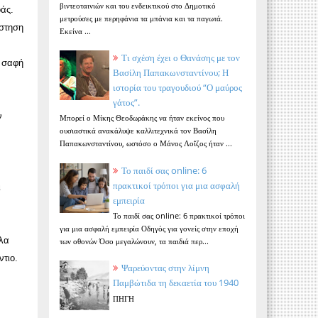
βιντεοταινιών και του ενδεικτικού στο Δημοτικό
οάς.
μετρούσες με περηφάνια τα μπάνια και τα παγωτά.
άστηση
Εκείνα ...
Τι σχέση έχει ο Θανάσης με τον
ι σαφή
Βασίλη Παπακωνσταντίνου; Η
ιστορία του τραγουδιού “Ο μαύρος
γάτος”.
ν
Μπορεί ο Μίκης Θεοδωράκης να ήταν εκείνος που
ουσιαστικά ανακάλυψε καλλιτεχνικά τον Βασίλη
Παπακωνσταντίνου, ωστόσο ο Μάνος Λοΐζος ήταν ...
Το παιδί σας online: 6
πρακτικοί τρόποι για μια ασφαλή
ι
εμπειρία
Το παιδί σας online: 6 πρακτικοί τρόποι
για μια ασφαλή εμπειρία Οδηγός για γονείς στην εποχή
λλα
των οθονών Όσο μεγαλώνουν, τα παιδιά περ...
ντιο.
Ψαρεύοντας στην λίμνη
Παμβώτιδα τη δεκαετία του 1940
ΠΗΓΗ