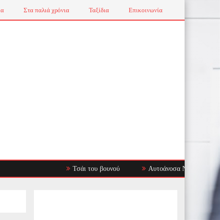
ια
Στα παλιά χρόνια
Ταξίδια
Επικοινωνία
Τσάι του βουνού
Αυτοάνοσα Νοσήματα: Όταν το Ανοσ