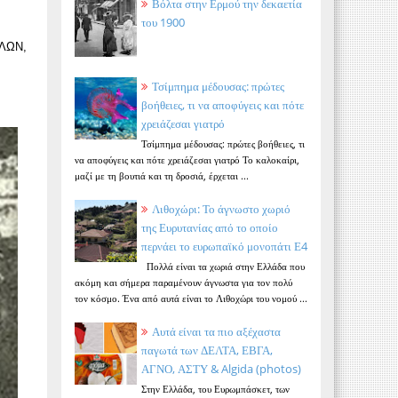
Βόλτα στην Ερμού την δεκαετία
του 1900
ΟΛΩΝ,
Τσίμπημα μέδουσας: πρώτες
βοήθειες, τι να αποφύγεις και πότε
χρειάζεσαι γιατρό
Τσίμπημα μέδουσας: πρώτες βοήθειες, τι
να αποφύγεις και πότε χρειάζεσαι γιατρό Το καλοκαίρι,
μαζί με τη βουτιά και τη δροσιά, έρχεται ...
Λιθοχώρι: Το άγνωστο χωριό
της Ευρυτανίας από το οποίο
περνάει το ευρωπαϊκό μονοπάτι Ε4
Πολλά είναι τα χωριά στην Ελλάδα που
ακόμη και σήμερα παραμένουν άγνωστα για τον πολύ
τον κόσμο. Ένα από αυτά είναι το Λιθοχώρι του νομού ...
Αυτά είναι τα πιο αξέχαστα
παγωτά των ΔΕΛΤΑ, ΕΒΓΑ,
ΑΓΝΟ, ΑΣΤΥ & Algida (photos)
Στην Ελλάδα, του Ευρωμπάσκετ, των