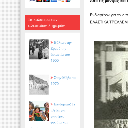
Από τις μάντρες και 
Ενδιαφέρον για τους 
Τα καλύτερα των
ΕΛΑΣΤΙΚΑ ΤΡΕΛΛΕ
τελευταίων 7 ημερών
Βόλτα στην
Ερμού την
δεκαετία του
1900
Στην Μήλο το
1970
Επιδόρπιο: Τι
ισχύει για
γιαούρτι,
φρούτα και