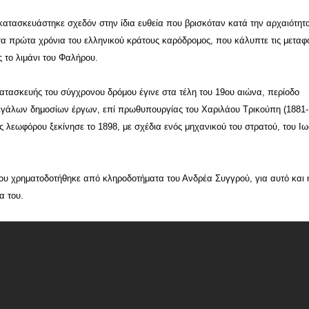
ατασκευάστηκε σχεδόν στην ίδια ευθεία που βρισκόταν κατά την αρχαιότητ
τα πρώτα χρόνια του ελληνικού κράτους καρόδρομος, που κάλυπτε τις μεταφ
ς το λιμάνι του Φαλήρου.
ατασκευής του σύγχρονου δρόμου έγινε στα τέλη του 19ου αιώνα, περίοδο
εγάλων δημοσίων έργων, επί πρωθυπουργίας του Xαριλάου Τρικούπη (1881-
ς λεωφόρου ξεκίνησε το 1898, με σχέδια ενός μηχανικού του στρατού, του Ι
ου χρηματοδοτήθηκε από κληροδοτήματα του Ανδρέα Συγγρού, για αυτό και 
α του.