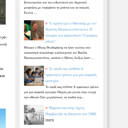
βιντεοταινιών και του ενδεικτικού στο Δημοτικό
μετρούσες με περηφάνια τα μπάνια και τα παγωτά.
Εκείνα ...
Τι σχέση έχει ο Θανάσης με τον
Βασίλη Παπακωνσταντίνου; Η
ιστορία του τραγουδιού “Ο μαύρος
οχής.
γάτος”.
μισή
Μπορεί ο Μίκης Θεοδωράκης να ήταν εκείνος που
ουσιαστικά ανακάλυψε καλλιτεχνικά τον Βασίλη
Παπακωνσταντίνου, ωστόσο ο Μάνος Λοΐζος ήταν ...
Το παιδί σας online: 6
ών
πρακτικοί τρόποι για μια ασφαλή
και
εμπειρία
Το παιδί σας online: 6 πρακτικοί τρόποι
για μια ασφαλή εμπειρία Οδηγός για γονείς στην εποχή
των οθονών Όσο μεγαλώνουν, τα παιδιά περ...
Ψαρεύοντας στην λίμνη
Παμβώτιδα τη δεκαετία του 1940
ΠΗΓΗ