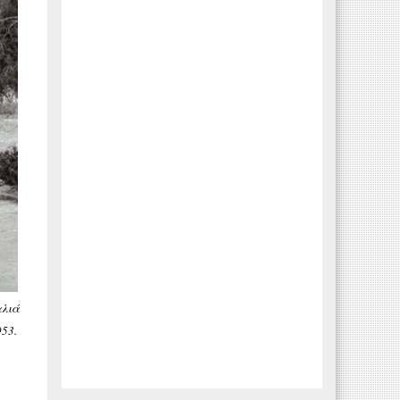
αλιά
953.