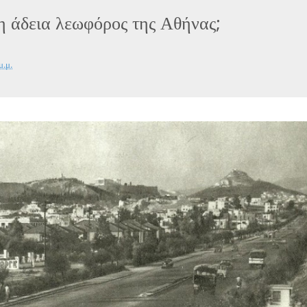
 η άδεια λεωφόρος της Αθήνας;
μ.μ.