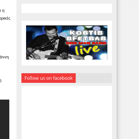
α η
ορικές
ωάννη
Follow us on facebook
η