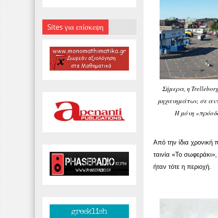
Sites για επίσκεψη
Σήμερα, η Trellebo
μηχανημάτων, σε αντ
Η μόνη «πρόοδο
Από την ίδια χρονική 
ταινία «Το σωφεράκι»
ήταν τότε η περιοχή.