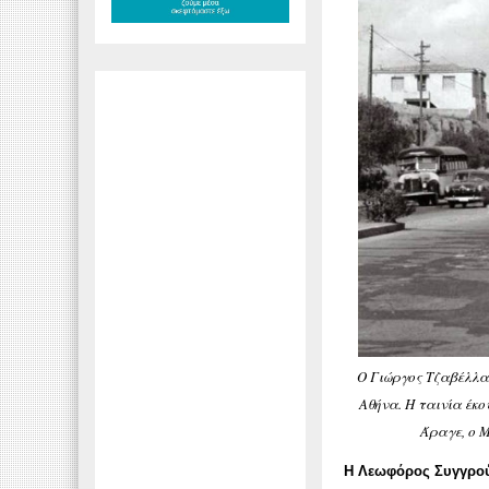
Ο Γιώργος Τζαβέλλας
Αθήνα. Η ταινία έκο
Άραγε, ο 
Η Λεωφόρος Συγγρο