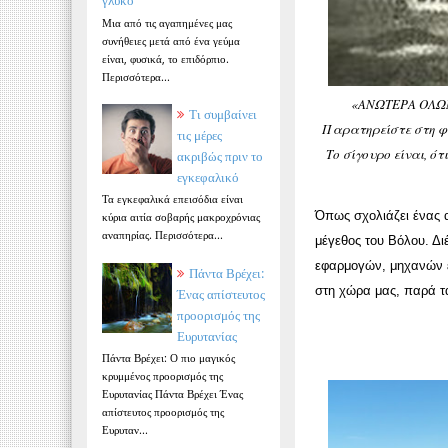
γλυκό
Μια από τις αγαπημένες μας
συνήθειες μετά από ένα γεύμα
είναι, φυσικά, το επιδόρπιο.
Περισσότερα...
«ΑΝΩΤΕΡΑ ΟΛΩΝ,
Τι συμβαίνει
Παρατηρείστε στη φωτ
τις μέρες
Το σίγουρο είναι, ό
ακριβώς πριν το
εγκεφαλικό
Τα εγκεφαλικά επεισόδια είναι
Όπως σχολιάζει ένας α
κύρια αιτία σοβαρής μακροχρόνιας
αναπηρίας. Περισσότερα...
μέγεθος του Βόλου. Δ
εφαρμογών, μηχανών ε
Πάντα Βρέχει:
στη χώρα μας, παρά τα
Ένας απίστευτος
προορισμός της
Ευρυτανίας
Πάντα Βρέχει: Ο πιο μαγικός
κρυμμένος προορισμός της
Ευρυτανίας Πάντα Βρέχει Ένας
απίστευτος προορισμός της
Ευρυταν...