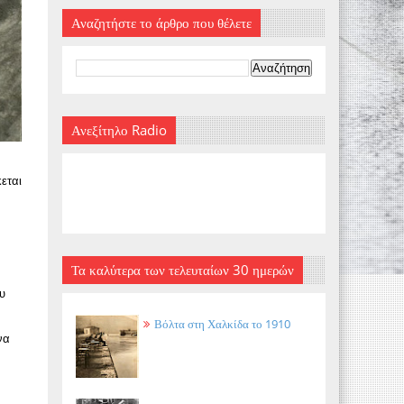
Αναζητήστε το άρθρο που θέλετε
Ανεξίτηλο Radio
εται
Τα καλύτερα των τελευταίων 30 ημερών
υ
Βόλτα στη Χαλκίδα το 1910
να