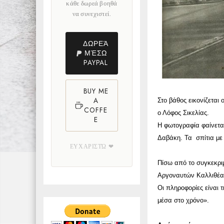
κάθε δωρεά βοηθά
να συνεχιστεί.
ΔΩΡΕΆ
ΜΈΣΩ
PAYPAL
BUY ME
A
Στο βάθος εικονίζεται
COFFE
ο Λόφος Σικελίας.
E
Η φωτογραφία φαίνεται
Δαβάκη. Τα σπίτια με
ΕΥΧΑΡΙΣΤΏ ❤
Πίσω από το συγκεκριμ
Αργοναυτών Καλλιθέας
Οι πληροφορίες είναι 
μέσα στο χρόνο».