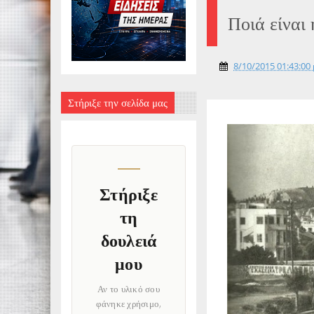
Ποιά είναι
8/10/2015 01:43:00 
Στήριξε την σελίδα μας
Στήριξε
τη
δουλειά
μου
Αν το υλικό σου
φάνηκε χρήσιμο,