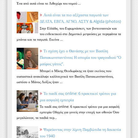
Ένα από αυτά είναι το Λιθοχώρι του νομού ...
Αυτά είναι τα πιο αξέχαστα παγωτά των
ΔΕΛΤΑ, ΕΒΓΑ, ΑΓΝΟ, ΑΣΤΥ & Algida (photos)
Στην Ελλάδα, του Ευρωμπάσκετ, των βιντεοταινιών και
του ενδεικτικού στο Δημοτικό μετρούσες με περηφάνια τα
μπάνια και τα παγωτά. Εκείνα ...
Τι σχέση έχει ο Θανάσης με τον Βασίλη
Παπακωνσταντίνου; Η ιστορία του τραγουδιού “Ο
μαύρος γάτος”.
Μπορεί ο Μίκης Θεοδωράκης να ήταν εκείνος που
ουσιαστικά ανακάλυψε καλλιτεχνικά τον Βασίλη Παπακωνσταντίνου,
ωστόσο ο Μάνος Λοΐζος ήταν ...
Το παιδί σας online: 6 πρακτικοί τρόποι για
μια ασφαλή εμπειρία
Το παιδί σας online: 6 πρακτικοί τρόποι για μια ασφαλή
εμπειρία Οδηγός για γονείς στην εποχή των οθονών Όσο
μεγαλώνουν, τα παιδιά περ...
Ψαρεύοντας στην λίμνη Παμβώτιδα τη δεκαετία
του 1940