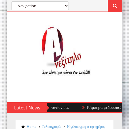
οποιητικό Στρέφεται Εναντίον μας
Latest News
Τσίμπημα μέδουσας: πρώτες βοήθε
Home
Γελοιογραφία
Η γελοιογραφία της ημέρας