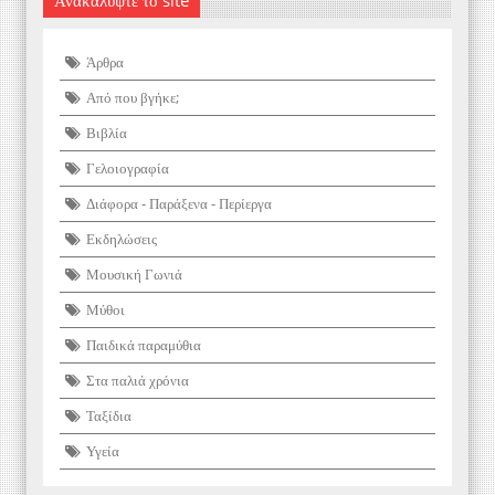
Άρθρα
Από που βγήκε;
Βιβλία
Γελοιογραφία
Διάφορα - Παράξενα - Περίεργα
Εκδηλώσεις
Μουσική Γωνιά
Μύθοι
Παιδικά παραμύθια
Στα παλιά χρόνια
Ταξίδια
Υγεία