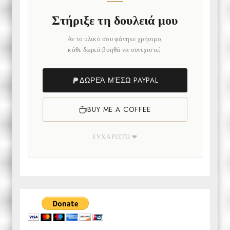
Στήριξε τη δουλειά μου
Αν το υλικό σου φάνηκε χρήσιμο,
κάθε δωρεά βοηθά να συνεχιστεί.
ΔΩΡΕΆ ΜΈΣΩ PAYPAL
BUY ME A COFFEE
ΕΥΧΑΡΙΣΤΏ ❤