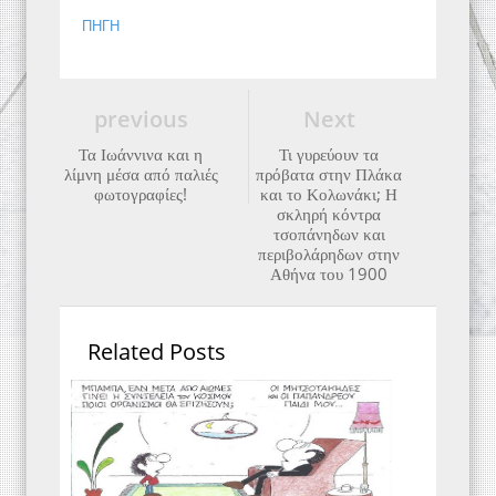
ΠΗΓΗ
previous
Next
Τα Ιωάννινα και η
Τι γυρεύουν τα
λίμνη μέσα από παλιές
πρόβατα στην Πλάκα
φωτογραφίες!
και το Κολωνάκι; Η
σκληρή κόντρα
τσοπάνηδων και
περιβολάρηδων στην
Αθήνα του 1900
Related Posts