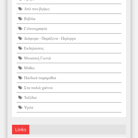
Από που βγήκε;
Βιβλία
Γελοιογραφία
Διάφορα - Παράξενα - Περίεργα
Εκδηλώσεις
Μουσική Γωνιά
Μύθοι
Παιδικά παραμύθια
Στα παλιά χρόνια
Ταξίδια
Υγεία
Links