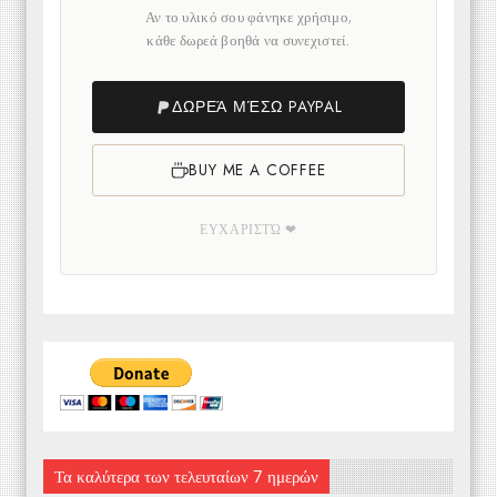
Αν το υλικό σου φάνηκε χρήσιμο,
κάθε δωρεά βοηθά να συνεχιστεί.
ΔΩΡΕΆ ΜΈΣΩ PAYPAL
BUY ME A COFFEE
ΕΥΧΑΡΙΣΤΏ ❤
Τα καλύτερα των τελευταίων 7 ημερών