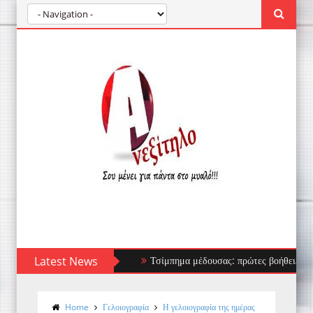
Latest News
Τσίμπημα μέδουσας: πρώτες βοήθειες, τι να απ
Home
Γελοιογραφία
Η γελοιογραφία της ημέρας