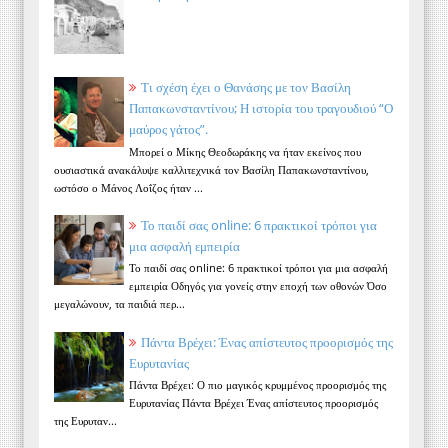
Τι σχέση έχει ο Θανάσης με τον Βασίλη
Παπακωνσταντίνου; Η ιστορία του τραγουδιού “Ο
μαύρος γάτος”.
Μπορεί ο Μίκης Θεοδωράκης να ήταν εκείνος που
ουσιαστικά ανακάλυψε καλλιτεχνικά τον Βασίλη Παπακωνσταντίνου,
ωστόσο ο Μάνος Λοΐζος ήταν ...
Το παιδί σας online: 6 πρακτικοί τρόποι για
μια ασφαλή εμπειρία
Το παιδί σας online: 6 πρακτικοί τρόποι για μια ασφαλή
εμπειρία Οδηγός για γονείς στην εποχή των οθονών Όσο
μεγαλώνουν, τα παιδιά περ...
Πάντα Βρέχει: Ένας απίστευτος προορισμός της
Ευρυτανίας
Πάντα Βρέχει: Ο πιο μαγικός κρυμμένος προορισμός της
Ευρυτανίας Πάντα Βρέχει Ένας απίστευτος προορισμός
της Ευρυταν...