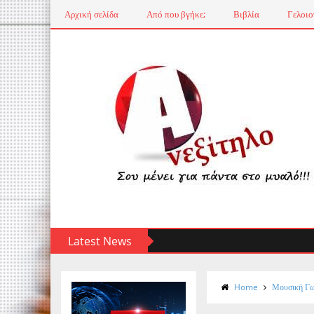
Αρχική σελίδα
Από που βγήκε;
Βιβλία
Γελοιο
Latest News
Home
Μουσική Γω