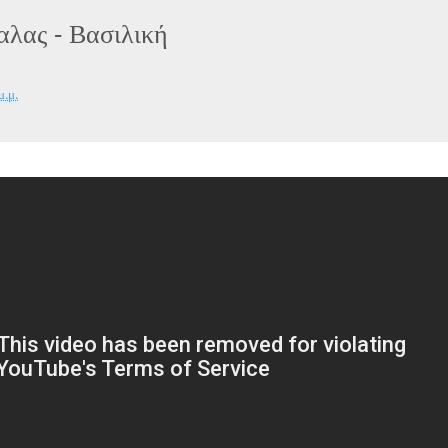
αλας - Βασιλική
μ.μ.