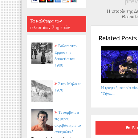
prev
Η ιστορία της Δ
Θεσσαλο
Τα καλύτερα των
τελευταίων 7 ημερών
Related Posts
Βόλτα στην
Ερμού την
δεκαετία του
1900
Στην Μήλο το
Η τραγική ιστορία πίσ
1970
"Ζήνω...
Τι συμβαίνει
τις μέρες
ακριβώς πριν το
Bl
εγκεφαλικό