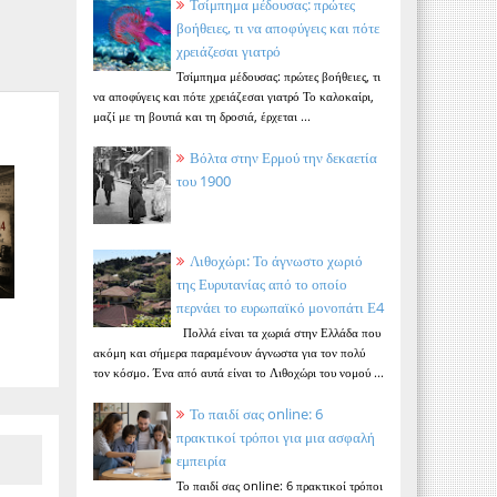
Τσίμπημα μέδουσας: πρώτες
βοήθειες, τι να αποφύγεις και πότε
χρειάζεσαι γιατρό
Τσίμπημα μέδουσας: πρώτες βοήθειες, τι
να αποφύγεις και πότε χρειάζεσαι γιατρό Το καλοκαίρι,
μαζί με τη βουτιά και τη δροσιά, έρχεται ...
Βόλτα στην Ερμού την δεκαετία
του 1900
Λιθοχώρι: Το άγνωστο χωριό
της Ευρυτανίας από το οποίο
περνάει το ευρωπαϊκό μονοπάτι Ε4
Πολλά είναι τα χωριά στην Ελλάδα που
ακόμη και σήμερα παραμένουν άγνωστα για τον πολύ
τον κόσμο. Ένα από αυτά είναι το Λιθοχώρι του νομού ...
Το παιδί σας online: 6
πρακτικοί τρόποι για μια ασφαλή
εμπειρία
Το παιδί σας online: 6 πρακτικοί τρόποι