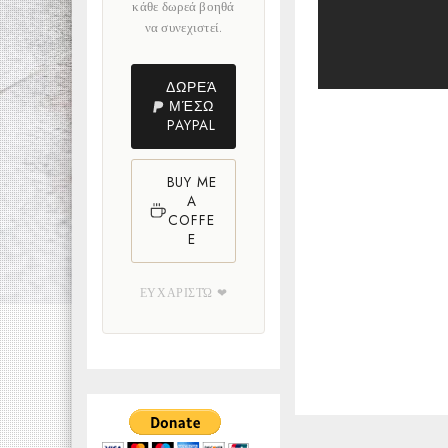
κάθε δωρεά βοηθά
να συνεχιστεί.
ΔΩΡΕΆ
ΜΈΣΩ
PAYPAL
BUY ME
A
COFFE
E
ΕΥΧΑΡΙΣΤΏ ❤