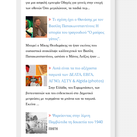
για μια ασφαλή εμπειρία Οδηγός για γονείς στην εποχή
των οθονών Όσο μεγαλώνουν, τα παιδιά περ...
Τι σχέση έχει ο Θανάσης με τον
Βασίλη Παπακωνσταντίνου; Η
ιστορία του τραγουδιού “Ο μαύρος
γάτος”.
Μπορεί ο Μίκης Θεοδωράκης να ήταν εκείνος που
ουσιαστικά ανακάλυψε καλλιτεχνικά τον Βασίλη
Παπακωνσταντίνου, ωστόσο ο Μάνος Λοΐζος ήταν ...
Αυτά είναι τα πιο αξέχαστα
παγωτά των ΔΕΛΤΑ, ΕΒΓΑ,
ΑΓΝΟ, ΑΣΤΥ & Algida (photos)
Στην Ελλάδα, του Ευρωμπάσκετ, των
βιντεοταινιών και του ενδεικτικού στο Δημοτικό
μετρούσες με περηφάνια τα μπάνια και τα παγωτά.
Εκείνα ...
Ψαρεύοντας στην λίμνη
Παμβώτιδα τη δεκαετία του 1940
ΠΗΓΗ