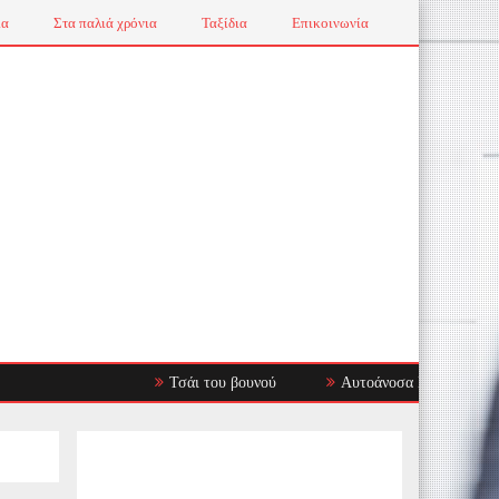
ια
Στα παλιά χρόνια
Ταξίδια
Επικοινωνία
Τσάι του βουνού
Αυτοάνοσα Νοσήματα: Όταν το Α