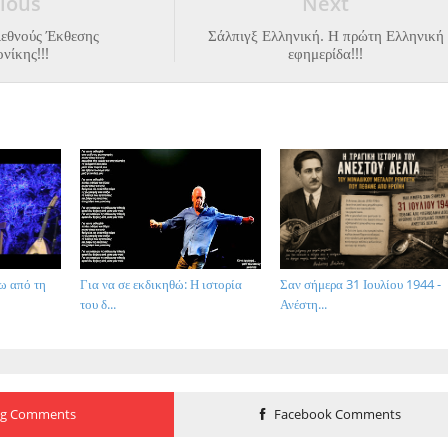
ious
Next
ιεθνούς Έκθεσης
Σάλπιγξ Ελληνική. Η πρώτη Ελληνική
νίκης!!!
εφημερίδα!!!
ω από τη
Για να σε εκδικηθώ: Η ιστορία
Σαν σήμερα 31 Ιουλίου 1944 -
του δ...
Ανέστη...
og Comments
Facebook Comments