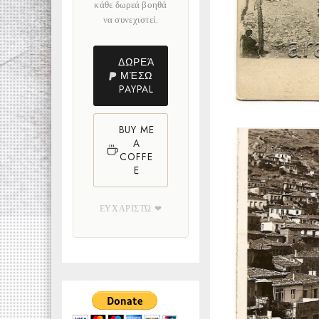
κάθε δωρεά βοηθά
να συνεχιστεί.
ΔΩΡΕΆ
ΜΈΣΩ
PAYPAL
BUY ME
A
COFFE
E
ΕΥΧΑΡΙΣΤΏ ❤