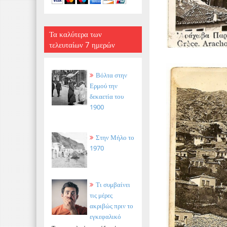
Τα καλύτερα των
τελευταίων 7 ημερών
Βόλτα στην
Ερμού την
δεκαετία του
1900
Στην Μήλο το
1970
Τι συμβαίνει
τις μέρες
ακριβώς πριν το
εγκεφαλικό