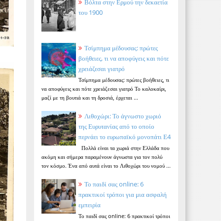
Βόλτα στην Ερμού την δεκαετία
του 1900
Τσίμπημα μέδουσας: πρώτες
βοήθειες, τι να αποφύγεις και πότε
χρειάζεσαι γιατρό
Τσίμπημα μέδουσας: πρώτες βοήθειες, τι
να αποφύγεις και πότε χρειάζεσαι γιατρό Το καλοκαίρι,
μαζί με τη βουτιά και τη δροσιά, έρχεται ...
Λιθοχώρι: Το άγνωστο χωριό
της Ευρυτανίας από το οποίο
περνάει το ευρωπαϊκό μονοπάτι Ε4
Πολλά είναι τα χωριά στην Ελλάδα που
ακόμη και σήμερα παραμένουν άγνωστα για τον πολύ
τον κόσμο. Ένα από αυτά είναι το Λιθοχώρι του νομού ...
Το παιδί σας online: 6
πρακτικοί τρόποι για μια ασφαλή
εμπειρία
Το παιδί σας online: 6 πρακτικοί τρόποι