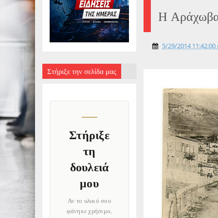
Η Αράχωβα 
5/29/2014 11:42:00 
Στήριξε την σελίδα μας
Στήριξε
τη
δουλειά
μου
Αν το υλικό σου
φάνηκε χρήσιμο,