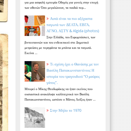
για μια ασφαλή εμπειρία Οδηγός για γονείς στην εποχή
των οθονών Όσο μεγαλώνουν, τα παιδιά περ...
Αυτά είναι τα πιο αξέχαστα
παγωτά των ΔΕΛΤΑ, ΕΒΓΑ,
ΑΓΝΟ, ΑΣΤΥ & Algida (photos)
Στην Ελλάδα, του Ευρωμπάσκετ, των
βιντεοταινιών και του ενδεικτικού στο Δημοτικό
μετρούσες με περηφάνια τα μπάνια και τα παγωτά.
Εκείνα ...
Τι σχέση έχει ο Θανάσης με τον
Βασίλη Παπακωνσταντίνου; Η
ιστορία του τραγουδιού “Ο μαύρος
γάτος”.
Μπορεί ο Μίκης Θεοδωράκης να ήταν εκείνος που
ουσιαστικά ανακάλυψε καλλιτεχνικά τον Βασίλη
Παπακωνσταντίνου, ωστόσο ο Μάνος Λοΐζος ήταν ...
Στην Μήλο το 1970