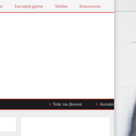
ια
Στα παλιά χρόνια
Ταξίδια
Επικοινωνία
Τσάι του βουνού
Αυτοάνοσα Νοσήματα: Όταν το Αν