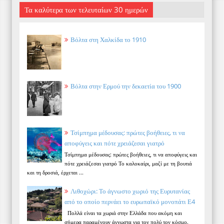
Τα καλύτερα των τελευταίων 30 ημερών
Βόλτα στη Χαλκίδα το 1910
Βόλτα στην Ερμού την δεκαετία του 1900
Τσίμπημα μέδουσας: πρώτες βοήθειες, τι να
αποφύγεις και πότε χρειάζεσαι γιατρό
Τσίμπημα μέδουσας: πρώτες βοήθειες, τι να αποφύγεις και
πότε χρειάζεσαι γιατρό Το καλοκαίρι, μαζί με τη βουτιά
και τη δροσιά, έρχεται ...
Λιθοχώρι: Το άγνωστο χωριό της Ευρυτανίας
από το οποίο περνάει το ευρωπαϊκό μονοπάτι Ε4
Πολλά είναι τα χωριά στην Ελλάδα που ακόμη και
σήμερα παραμένουν άγνωστα για τον πολύ τον κόσμο.