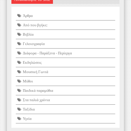
Άρθρα
Από που βγήκε;
Βιβλία
Γελοιογραφία
Διάφορα - Παράξενα - Περίεργα
Εκδηλώσεις
Μουσική Γωνιά
Μύθοι
Παιδικά παραμύθια
Στα παλιά χρόνια
Ταξίδια
Υγεία