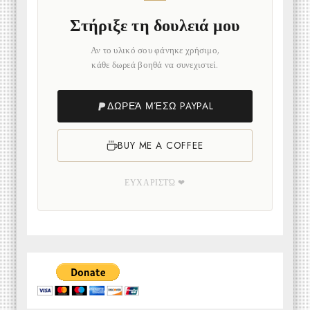
Στήριξε τη δουλειά μου
Αν το υλικό σου φάνηκε χρήσιμο,
κάθε δωρεά βοηθά να συνεχιστεί.
ΔΩΡΕΆ ΜΈΣΩ PAYPAL
BUY ME A COFFEE
ΕΥΧΑΡΙΣΤΏ ❤