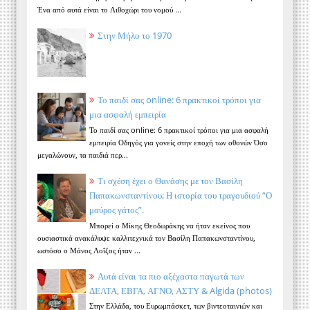
Ένα από αυτά είναι το Λιθοχώρι του νομού ...
Στην Μήλο το 1970
Το παιδί σας online: 6 πρακτικοί τρόποι για
μια ασφαλή εμπειρία
Το παιδί σας online: 6 πρακτικοί τρόποι για μια ασφαλή
εμπειρία Οδηγός για γονείς στην εποχή των οθονών Όσο
μεγαλώνουν, τα παιδιά περ...
Τι σχέση έχει ο Θανάσης με τον Βασίλη
Παπακωνσταντίνου; Η ιστορία του τραγουδιού “Ο
μαύρος γάτος”.
Μπορεί ο Μίκης Θεοδωράκης να ήταν εκείνος που
ουσιαστικά ανακάλυψε καλλιτεχνικά τον Βασίλη Παπακωνσταντίνου,
ωστόσο ο Μάνος Λοΐζος ήταν ...
Αυτά είναι τα πιο αξέχαστα παγωτά των
ΔΕΛΤΑ, ΕΒΓΑ, ΑΓΝΟ, ΑΣΤΥ & Algida (photos)
Στην Ελλάδα, του Ευρωμπάσκετ, των βιντεοταινιών και