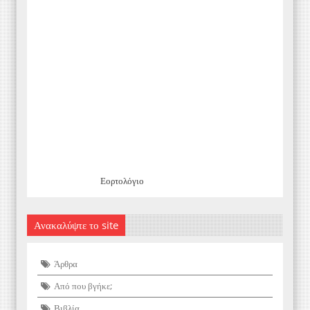
Εορτολόγιο
Ανακαλύψτε το site
Άρθρα
Από που βγήκε;
Βιβλία