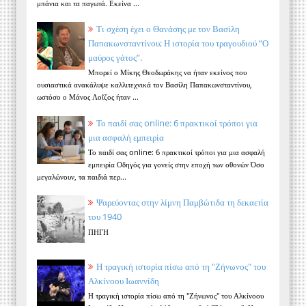
μπάνια και τα παγωτά. Εκείνα ...
Τι σχέση έχει ο Θανάσης με τον Βασίλη
Παπακωνσταντίνου; Η ιστορία του τραγουδιού “Ο
μαύρος γάτος”.
Μπορεί ο Μίκης Θεοδωράκης να ήταν εκείνος που
ουσιαστικά ανακάλυψε καλλιτεχνικά τον Βασίλη Παπακωνσταντίνου,
ωστόσο ο Μάνος Λοΐζος ήταν ...
Το παιδί σας online: 6 πρακτικοί τρόποι για
μια ασφαλή εμπειρία
Το παιδί σας online: 6 πρακτικοί τρόποι για μια ασφαλή
εμπειρία Οδηγός για γονείς στην εποχή των οθονών Όσο
μεγαλώνουν, τα παιδιά περ...
Ψαρεύοντας στην λίμνη Παμβώτιδα τη δεκαετία
του 1940
ΠΗΓΗ
Η τραγική ιστορία πίσω από τη "Ζήνωνος" του
Αλκίνοου Ιωαννίδη
Η τραγική ιστορία πίσω από τη "Ζήνωνος" του Αλκίνοου