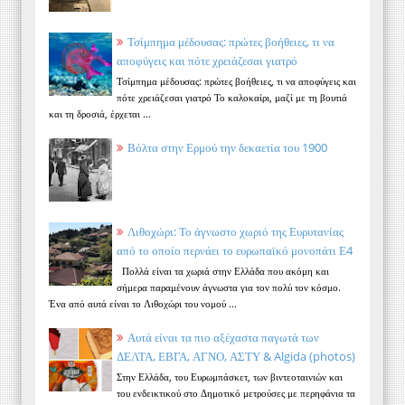
Τσίμπημα μέδουσας: πρώτες βοήθειες, τι να
αποφύγεις και πότε χρειάζεσαι γιατρό
Τσίμπημα μέδουσας: πρώτες βοήθειες, τι να αποφύγεις και
πότε χρειάζεσαι γιατρό Το καλοκαίρι, μαζί με τη βουτιά
και τη δροσιά, έρχεται ...
Βόλτα στην Ερμού την δεκαετία του 1900
Λιθοχώρι: Το άγνωστο χωριό της Ευρυτανίας
από το οποίο περνάει το ευρωπαϊκό μονοπάτι Ε4
Πολλά είναι τα χωριά στην Ελλάδα που ακόμη και
σήμερα παραμένουν άγνωστα για τον πολύ τον κόσμο.
Ένα από αυτά είναι το Λιθοχώρι του νομού ...
Αυτά είναι τα πιο αξέχαστα παγωτά των
ΔΕΛΤΑ, ΕΒΓΑ, ΑΓΝΟ, ΑΣΤΥ & Algida (photos)
Στην Ελλάδα, του Ευρωμπάσκετ, των βιντεοταινιών και
του ενδεικτικού στο Δημοτικό μετρούσες με περηφάνια τα