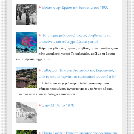
Βόλτα στην Ερμού την δεκαετία του 1900
Τσίμπημα μέδουσας: πρώτες βοήθειες, τι να
αποφύγεις και πότε χρειάζεσαι γιατρό
Τσίμπημα μέδουσας: πρώτες βοήθειες, τι να αποφύγεις και
πότε χρειάζεσαι γιατρό Το καλοκαίρι, μαζί με τη βουτιά
και τη δροσιά, έρχεται ...
Λιθοχώρι: Το άγνωστο χωριό της Ευρυτανίας
από το οποίο περνάει το ευρωπαϊκό μονοπάτι Ε4
Πολλά είναι τα χωριά στην Ελλάδα που ακόμη και
σήμερα παραμένουν άγνωστα για τον πολύ τον κόσμο.
Ένα από αυτά είναι το Λιθοχώρι του νομού ...
Στην Μήλο το 1970
Πάντα Βρέχει: Ένας απίστευτος προορισμός της