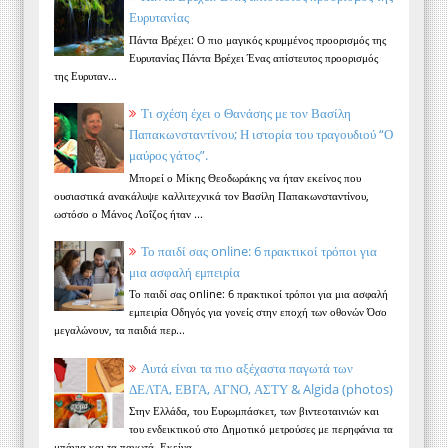
Ευρυτανίας
Πάντα Βρέχει: Ο πιο μαγικός κρυμμένος προορισμός της
Ευρυτανίας Πάντα Βρέχει Ένας απίστευτος προορισμός
της Ευρυταν...
Τι σχέση έχει ο Θανάσης με τον Βασίλη
Παπακωνσταντίνου; Η ιστορία του τραγουδιού “Ο
μαύρος γάτος”.
Μπορεί ο Μίκης Θεοδωράκης να ήταν εκείνος που
ουσιαστικά ανακάλυψε καλλιτεχνικά τον Βασίλη Παπακωνσταντίνου,
ωστόσο ο Μάνος Λοΐζος ήταν ...
Το παιδί σας online: 6 πρακτικοί τρόποι για
μια ασφαλή εμπειρία
Το παιδί σας online: 6 πρακτικοί τρόποι για μια ασφαλή
εμπειρία Οδηγός για γονείς στην εποχή των οθονών Όσο
μεγαλώνουν, τα παιδιά περ...
Αυτά είναι τα πιο αξέχαστα παγωτά των
ΔΕΛΤΑ, ΕΒΓΑ, ΑΓΝΟ, ΑΣΤΥ & Algida (photos)
Στην Ελλάδα, του Ευρωμπάσκετ, των βιντεοταινιών και
του ενδεικτικού στο Δημοτικό μετρούσες με περηφάνια τα
μπάνια και τα παγωτά. Εκείνα ...