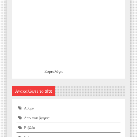
Εορτολόγιο
Ανακαλύψτε το site
Άρθρα
Από που βγήκε;
Βιβλία