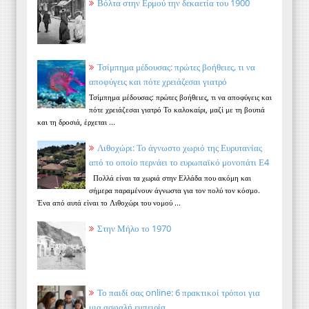
Βόλτα στην Ερμού την δεκαετία του 1900
Τσίμπημα μέδουσας: πρώτες βοήθειες, τι να
αποφύγεις και πότε χρειάζεσαι γιατρό
Τσίμπημα μέδουσας: πρώτες βοήθειες, τι να αποφύγεις και
πότε χρειάζεσαι γιατρό Το καλοκαίρι, μαζί με τη βουτιά
και τη δροσιά, έρχεται ...
Λιθοχώρι: Το άγνωστο χωριό της Ευρυτανίας
από το οποίο περνάει το ευρωπαϊκό μονοπάτι Ε4
Πολλά είναι τα χωριά στην Ελλάδα που ακόμη και
σήμερα παραμένουν άγνωστα για τον πολύ τον κόσμο.
Ένα από αυτά είναι το Λιθοχώρι του νομού ...
Στην Μήλο το 1970
Το παιδί σας online: 6 πρακτικοί τρόποι για
μια ασφαλή εμπειρία