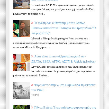
Το παιδί σας online: 6 πρακτικοί τρόποι για μια ασφαλή
εμπειρία Οδηγός για γονείς στην εποχή των οθονών Όσο
μεγαλώνουν, τα παιδιά περ...
Τι σχέση έχει ο Θανάσης με τον Βασίλη
Παπακωνσταντίνου; Η ιστορία του τραγουδιού “Ο
μαύρος γάτος”.
Μπορεί ο Μίκης Θεοδωράκης να ήταν εκείνος που
ουσιαστικά ανακάλυψε καλλιτεχνικά τον Βασίλη Παπακωνσταντίνου,
ωστόσο ο Μάνος Λοΐζος ήταν ...
Αυτά είναι τα πιο αξέχαστα παγωτά των
ΔΕΛΤΑ, ΕΒΓΑ, ΑΓΝΟ, ΑΣΤΥ & Algida (photos)
Στην Ελλάδα, του Ευρωμπάσκετ, των βιντεοταινιών και
του ενδεικτικού στο Δημοτικό μετρούσες με περηφάνια τα
μπάνια και τα παγωτά. Εκείνα ...
Ψαρεύοντας στην λίμνη Παμβώτιδα τη δεκαετία
του 1940
ΠΗΓΗ
Πάντα Βρέχει: Ένας απίστευτος προορισμός της