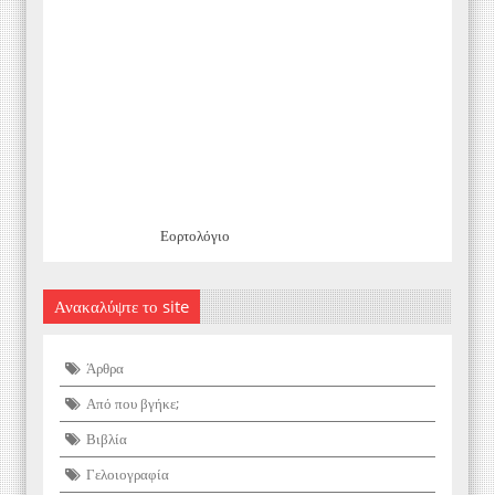
Εορτολόγιο
Ανακαλύψτε το site
Άρθρα
Από που βγήκε;
Βιβλία
Γελοιογραφία