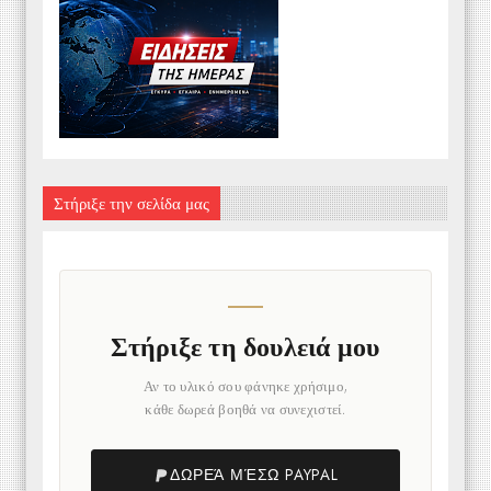
Στήριξε την σελίδα μας
Στήριξε τη δουλειά μου
Αν το υλικό σου φάνηκε χρήσιμο,
κάθε δωρεά βοηθά να συνεχιστεί.
ΔΩΡΕΆ ΜΈΣΩ PAYPAL