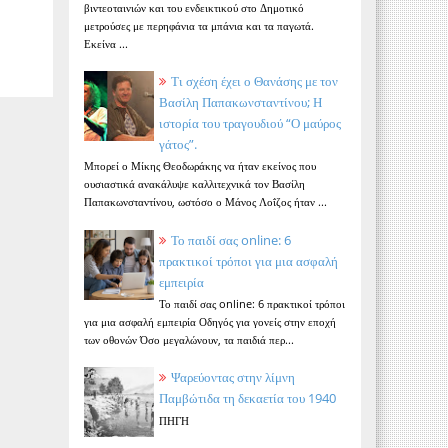
βιντεοταινιών και του ενδεικτικού στο Δημοτικό
μετρούσες με περηφάνια τα μπάνια και τα παγωτά.
Εκείνα ...
Τι σχέση έχει ο Θανάσης με τον
Βασίλη Παπακωνσταντίνου; Η
ιστορία του τραγουδιού “Ο μαύρος
γάτος”.
Μπορεί ο Μίκης Θεοδωράκης να ήταν εκείνος που
ουσιαστικά ανακάλυψε καλλιτεχνικά τον Βασίλη
Παπακωνσταντίνου, ωστόσο ο Μάνος Λοΐζος ήταν ...
Το παιδί σας online: 6
πρακτικοί τρόποι για μια ασφαλή
εμπειρία
Το παιδί σας online: 6 πρακτικοί τρόποι
για μια ασφαλή εμπειρία Οδηγός για γονείς στην εποχή
των οθονών Όσο μεγαλώνουν, τα παιδιά περ...
Ψαρεύοντας στην λίμνη
Παμβώτιδα τη δεκαετία του 1940
ΠΗΓΗ