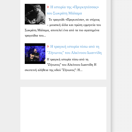
Η ιστορία της «Πριγκηπέσσας»
του Σωκράτη Μάλαμα
Το τραγούδι «Πριγκιπέσα», σε στίχους
– μουσική άλλα και πρώτη ερμηνεία του
Σωκράτη Μάλαμα, αποτελεί ένα από τα πιο αγαπημένα
τραγούδια του...
Η τραγική ιστορία πίσω από τη
"Ζήνωνος" του Αλκίνοου Ιωαννίδη
Η τραγική ιστορία πίσω από τη
"Ζήνωνος" του Αλκίνοου Ιωαννίδη Η
σκοτεινή αλήθεια της οδού "Ζήνωνος": Η...