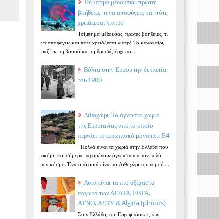
Τσίμπημα μέδουσας: πρώτες
βοήθειες, τι να αποφύγεις και πότε
χρειάζεσαι γιατρό
Τσίμπημα μέδουσας: πρώτες βοήθειες, τι
να αποφύγεις και πότε χρειάζεσαι γιατρό Το καλοκαίρι,
μαζί με τη βουτιά και τη δροσιά, έρχεται ...
Βόλτα στην Ερμού την δεκαετία
του 1900
Λιθοχώρι: Το άγνωστο χωριό
της Ευρυτανίας από το οποίο
περνάει το ευρωπαϊκό μονοπάτι Ε4
Πολλά είναι τα χωριά στην Ελλάδα που
ακόμη και σήμερα παραμένουν άγνωστα για τον πολύ
τον κόσμο. Ένα από αυτά είναι το Λιθοχώρι του νομού ...
Αυτά είναι τα πιο αξέχαστα
παγωτά των ΔΕΛΤΑ, ΕΒΓΑ,
ΑΓΝΟ, ΑΣΤΥ & Algida (photos)
Στην Ελλάδα, του Ευρωμπάσκετ, των