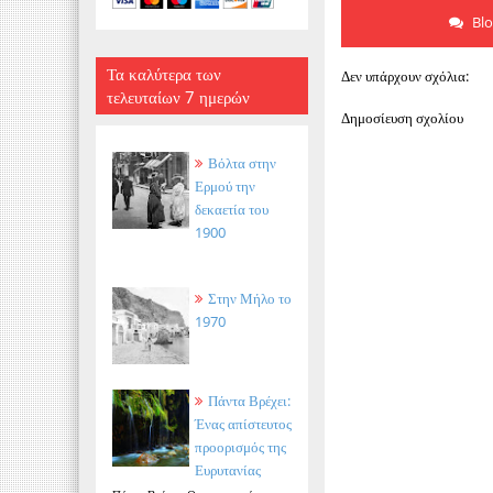
Bl
Τα καλύτερα των
Δεν υπάρχουν σχόλια:
τελευταίων 7 ημερών
Δημοσίευση σχολίου
Βόλτα στην
Ερμού την
δεκαετία του
1900
Στην Μήλο το
1970
Πάντα Βρέχει:
Ένας απίστευτος
προορισμός της
Ευρυτανίας