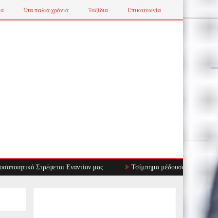
ια
Στα παλιά χρόνια
Ταξίδια
Επικοινωνία
ικό Στρέφεται Εναντίον μας
Τσίμπημα μέδουσας: πρώτες βοήθειες, τ