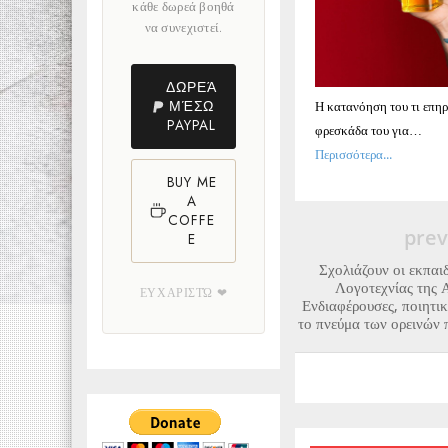
κάθε δωρεά βοηθά
να συνεχιστεί.
ΔΩΡΕΆ
ΜΈΣΩ
Η κατανόηση του τι επηρ
PAYPAL
φρεσκάδα του για…
Περισσότερα...
BUY ME
A
COFFE
prev
E
Σχολιάζουν οι εκπαιδ
Λογοτεχνίας της Α
ΕΥΧΑΡΙΣΤΏ ❤
Ενδιαφέρουσες, ποιητικ
το πνεύμα των ορεινών 