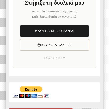
Στήριξε τη δουλειά μου
Αν το υλικό σου φάνηκε χρήσιμο,
κάθε δωρεά βοηθά να συνεχιστεί.
ΔΩΡΕΆ ΜΈΣΩ PAYPAL
BUY ME A COFFEE
ΕΥΧΑΡΙΣΤΏ ❤