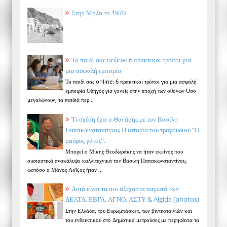
Στην Μήλο το 1970
Το παιδί σας online: 6 πρακτικοί τρόποι για
μια ασφαλή εμπειρία
Το παιδί σας online: 6 πρακτικοί τρόποι για μια ασφαλή
εμπειρία Οδηγός για γονείς στην εποχή των οθονών Όσο
μεγαλώνουν, τα παιδιά περ...
Τι σχέση έχει ο Θανάσης με τον Βασίλη
Παπακωνσταντίνου; Η ιστορία του τραγουδιού “Ο
μαύρος γάτος”.
Μπορεί ο Μίκης Θεοδωράκης να ήταν εκείνος που
ουσιαστικά ανακάλυψε καλλιτεχνικά τον Βασίλη Παπακωνσταντίνου,
ωστόσο ο Μάνος Λοΐζος ήταν ...
Αυτά είναι τα πιο αξέχαστα παγωτά των
ΔΕΛΤΑ, ΕΒΓΑ, ΑΓΝΟ, ΑΣΤΥ & Algida (photos)
Στην Ελλάδα, του Ευρωμπάσκετ, των βιντεοταινιών και
του ενδεικτικού στο Δημοτικό μετρούσες με περηφάνια τα