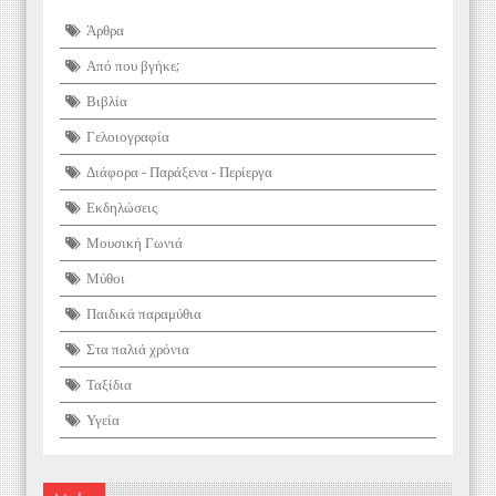
Άρθρα
Από που βγήκε;
Βιβλία
Γελοιογραφία
Διάφορα - Παράξενα - Περίεργα
Εκδηλώσεις
Μουσική Γωνιά
Μύθοι
Παιδικά παραμύθια
Στα παλιά χρόνια
Ταξίδια
Υγεία