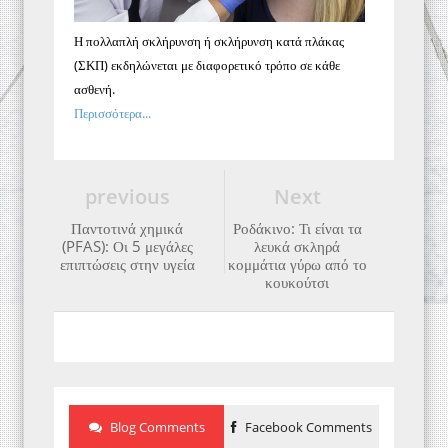
Η πολλαπλή σκλήρυνση ή σκλήρυνση κατά πλάκας
(ΣΚΠ) εκδηλώνεται με διαφορετικό τρόπο σε κάθε
ασθενή.
Περισσότερα...
previous
Next
Παντοτινά χημικά
Ροδάκινο: Τι είναι τα
(PFAS): Οι 5 μεγάλες
λευκά σκληρά
επιπτώσεις στην υγεία
κομμάτια γύρω από το
κουκούτσι
Blog Comments
Facebook Comments