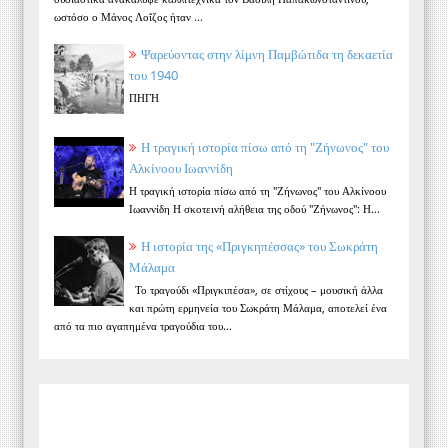
ωστόσο ο Μάνος Λοΐζος ήταν ...
Ψαρεύοντας στην λίμνη Παμβώτιδα τη δεκαετία
του 1940
ΠΗΓΗ
Η τραγική ιστορία πίσω από τη "Ζήνωνος" του
Αλκίνοου Ιωαννίδη
Η τραγική ιστορία πίσω από τη "Ζήνωνος" του Αλκίνοου
Ιωαννίδη Η σκοτεινή αλήθεια της οδού "Ζήνωνος": Η...
Η ιστορία της «Πριγκηπέσσας» του Σωκράτη
Μάλαμα
Το τραγούδι «Πριγκιπέσα», σε στίχους – μουσική άλλα
και πρώτη ερμηνεία του Σωκράτη Μάλαμα, αποτελεί ένα
από τα πιο αγαπημένα τραγούδια του...