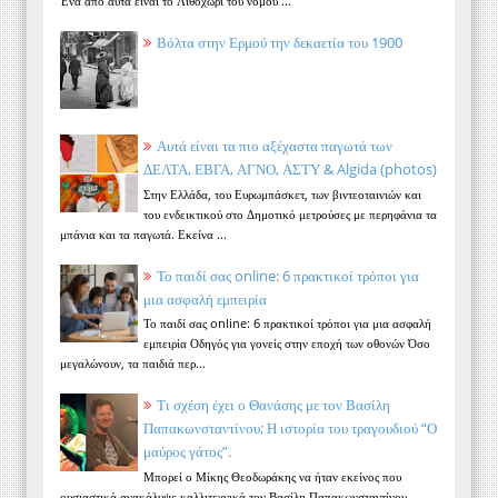
Ένα από αυτά είναι το Λιθοχώρι του νομού ...
Βόλτα στην Ερμού την δεκαετία του 1900
Αυτά είναι τα πιο αξέχαστα παγωτά των
ΔΕΛΤΑ, ΕΒΓΑ, ΑΓΝΟ, ΑΣΤΥ & Algida (photos)
Στην Ελλάδα, του Ευρωμπάσκετ, των βιντεοταινιών και
του ενδεικτικού στο Δημοτικό μετρούσες με περηφάνια τα
μπάνια και τα παγωτά. Εκείνα ...
Το παιδί σας online: 6 πρακτικοί τρόποι για
μια ασφαλή εμπειρία
Το παιδί σας online: 6 πρακτικοί τρόποι για μια ασφαλή
εμπειρία Οδηγός για γονείς στην εποχή των οθονών Όσο
μεγαλώνουν, τα παιδιά περ...
Τι σχέση έχει ο Θανάσης με τον Βασίλη
Παπακωνσταντίνου; Η ιστορία του τραγουδιού “Ο
μαύρος γάτος”.
Μπορεί ο Μίκης Θεοδωράκης να ήταν εκείνος που
ουσιαστικά ανακάλυψε καλλιτεχνικά τον Βασίλη Παπακωνσταντίνου,