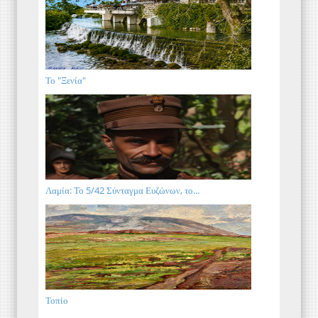
Το "Ξενία"
Λαμία: Το 5/42 Σύνταγμα Ευζώνων, το...
Τοπίο