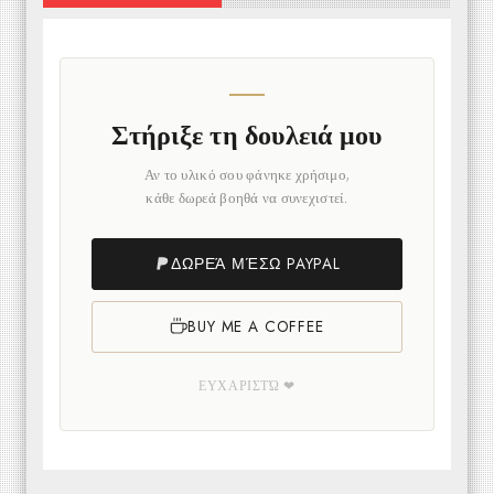
Στήριξε τη δουλειά μου
Αν το υλικό σου φάνηκε χρήσιμο,
κάθε δωρεά βοηθά να συνεχιστεί.
ΔΩΡΕΆ ΜΈΣΩ PAYPAL
BUY ME A COFFEE
ΕΥΧΑΡΙΣΤΏ ❤