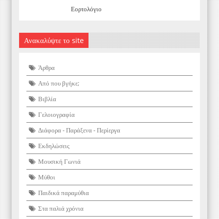
Εορτολόγιο
Ανακαλύψτε το site
Άρθρα
Από που βγήκε;
Βιβλία
Γελοιογραφία
Διάφορα - Παράξενα - Περίεργα
Εκδηλώσεις
Μουσική Γωνιά
Μύθοι
Παιδικά παραμύθια
Στα παλιά χρόνια