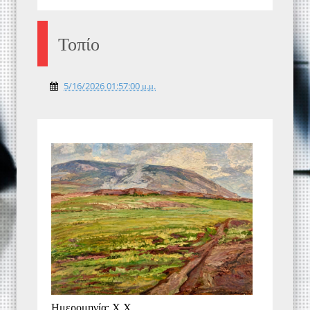
Τοπίο
5/16/2026 01:57:00 μ.μ.
Ημερομηνία: Χ.Χ.