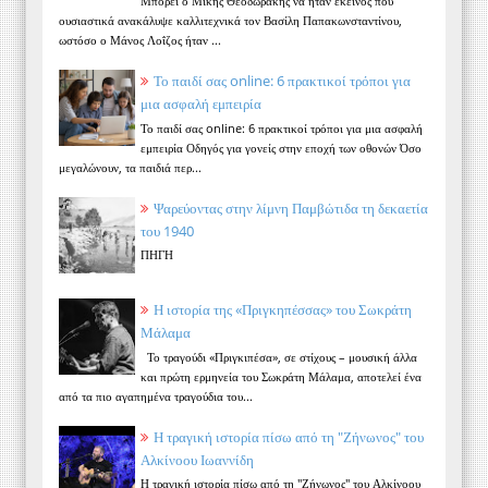
Μπορεί ο Μίκης Θεοδωράκης να ήταν εκείνος που
ουσιαστικά ανακάλυψε καλλιτεχνικά τον Βασίλη Παπακωνσταντίνου,
ωστόσο ο Μάνος Λοΐζος ήταν ...
Το παιδί σας online: 6 πρακτικοί τρόποι για
μια ασφαλή εμπειρία
Το παιδί σας online: 6 πρακτικοί τρόποι για μια ασφαλή
εμπειρία Οδηγός για γονείς στην εποχή των οθονών Όσο
μεγαλώνουν, τα παιδιά περ...
Ψαρεύοντας στην λίμνη Παμβώτιδα τη δεκαετία
του 1940
ΠΗΓΗ
Η ιστορία της «Πριγκηπέσσας» του Σωκράτη
Μάλαμα
Το τραγούδι «Πριγκιπέσα», σε στίχους – μουσική άλλα
και πρώτη ερμηνεία του Σωκράτη Μάλαμα, αποτελεί ένα
από τα πιο αγαπημένα τραγούδια του...
Η τραγική ιστορία πίσω από τη "Ζήνωνος" του
Αλκίνοου Ιωαννίδη
Η τραγική ιστορία πίσω από τη "Ζήνωνος" του Αλκίνοου