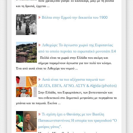
πότε χρειάζεσαι γιατρό Το καλοκαίρι, μαζί με τη βουτιά
και τη δροσιά, έρχεται ...
Βόλτα στην Ερμού την δεκαετία του 1900
Λιθοχώρι: Το άγνωστο χωριό της Ευρυτανίας
από το οποίο περνάει το ευρωπαϊκό μονοπάτι Ε4
Πολλά είναι τα χωριά στην Ελλάδα που ακόμη και
σήμερα παραμένουν άγνωστα για τον πολύ τον κόσμο.
Ένα από αυτά είναι το Λιθοχώρι του νομού ...
Αυτά είναι τα πιο αξέχαστα παγωτά των
ΔΕΛΤΑ, ΕΒΓΑ, ΑΓΝΟ, ΑΣΤΥ & Algida (photos)
Στην Ελλάδα, του Ευρωμπάσκετ, των βιντεοταινιών και
του ενδεικτικού στο Δημοτικό μετρούσες με περηφάνια τα
μπάνια και τα παγωτά. Εκείνα ...
Τι σχέση έχει ο Θανάσης με τον Βασίλη
Παπακωνσταντίνου; Η ιστορία του τραγουδιού “Ο
μαύρος γάτος”.