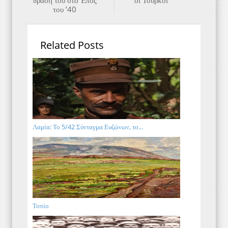
δράση του στο Έπος
οι Τούρκοι
του ’40
Related Posts
Λαμία: Το 5/42 Σύνταγμα Ευζώνων, το...
Τοπίο