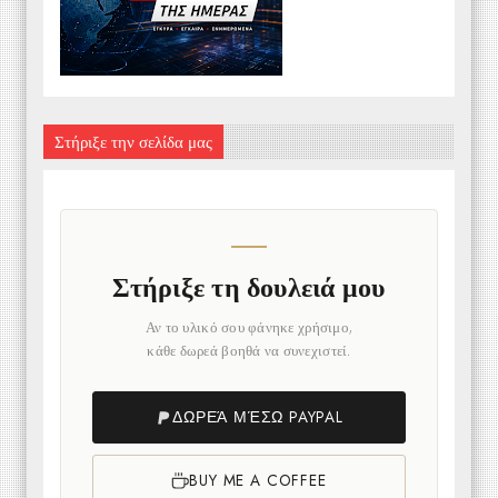
Στήριξε την σελίδα μας
Στήριξε τη δουλειά μου
Αν το υλικό σου φάνηκε χρήσιμο,
κάθε δωρεά βοηθά να συνεχιστεί.
ΔΩΡΕΆ ΜΈΣΩ PAYPAL
BUY ME A COFFEE