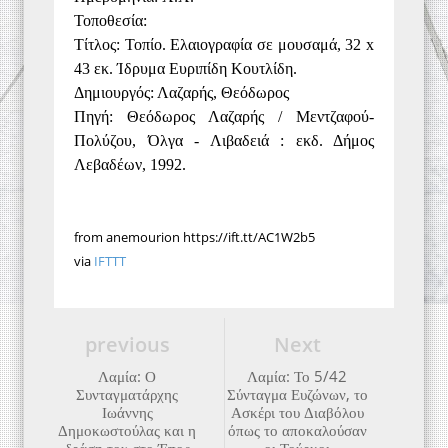
Τοποθεσία:
Τίτλος: Τοπίο. Ελαιογραφία σε μουσαμά, 32 x
43 εκ. Ίδρυμα Ευριπίδη Κουτλίδη.
Δημιουργός: Λαζαρής, Θεόδωρος
Πηγή: Θεόδωρος Λαζαρής / Μεντζαφού-
Πολύζου, Όλγα - Λιβαδειά : εκδ. Δήμος
Λεβαδέων, 1992.
from anemourion https://ift.tt/AC1W2b5
via
IFTTT
previous
Next
Λαμία: Ο
Λαμία: Το 5/42
Συνταγματάρχης
Σύνταγμα Ευζώνων, το
Ιωάννης
Ασκέρι του Διαβόλου
Δημοκωστούλας και η
όπως το αποκαλούσαν