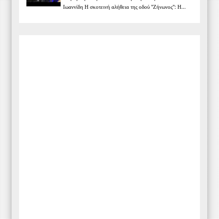
Ιωαννίδη Η σκοτεινή αλήθεια της οδού "Ζήνωνος": Η...