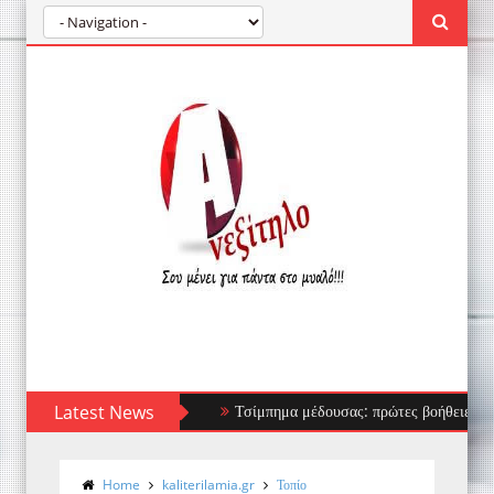
Latest News
Τσίμπημα μέδουσας: πρώτες βοήθειες, τι να απο
Home
kaliterilamia.gr
Τοπίο