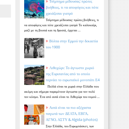
Τσίμπημα μέδουσας: πρώτες
βοήθειες, τι να αποφύγεις και πότε
χρειάζεσαι γιατρό
Τσίμπημα μέδουσας: πρώτες βοήθειες, τι
να αποφύγεις και πότε χρειάζεσαι γιατρό Το καλοκαίρι,
μαζί με τη βουτιά και τη δροσιά, έρχεται ...
Βόλτα στην Ερμού την δεκαετία
του 1900
Λιθοχώρι: Το άγνωστο χωριό
της Ευρυτανίας από το οποίο
περνάει το ευρωπαϊκό μονοπάτι Ε4
Πολλά είναι τα χωριά στην Ελλάδα που
ακόμη και σήμερα παραμένουν άγνωστα για τον πολύ
τον κόσμο. Ένα από αυτά είναι το Λιθοχώρι του νομού ...
Αυτά είναι τα πιο αξέχαστα
παγωτά των ΔΕΛΤΑ, ΕΒΓΑ,
ΑΓΝΟ, ΑΣΤΥ & Algida (photos)
Στην Ελλάδα, του Ευρωμπάσκετ, των