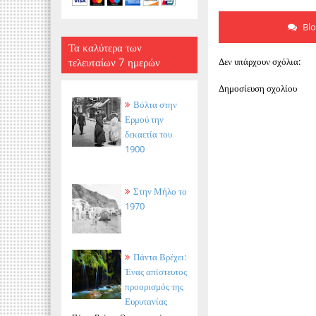
Bl
Τα καλύτερα των
τελευταίων 7 ημερών
Δεν υπάρχουν σχόλια:
Δημοσίευση σχολίου
Βόλτα στην
Ερμού την
δεκαετία του
1900
Στην Μήλο το
1970
Πάντα Βρέχει:
Ένας απίστευτος
προορισμός της
Ευρυτανίας