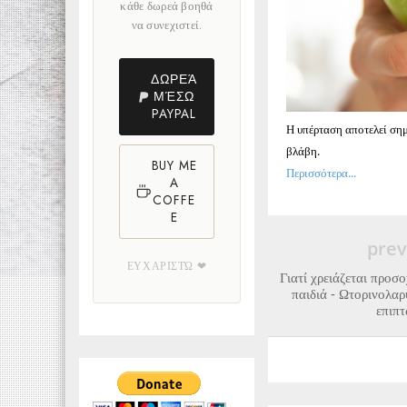
κάθε δωρεά βοηθά
να συνεχιστεί.
ΔΩΡΕΆ
ΜΈΣΩ
PAYPAL
Η υπέρταση αποτελεί σημ
βλάβη.
BUY ME
Περισσότερα...
A
COFFE
E
prev
ΕΥΧΑΡΙΣΤΏ ❤
Γιατί χρειάζεται προσ
παιδιά - Ωτορινολαρ
επιπτ