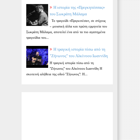
Η ιστορία της «Πριγκηπέσσας»
του Σωκράτη Μάλαμα
Το τραγούδι «Πριγκιπέσα», σε στίχους
– μουσική άλλα και πρώτη ερμηνεία του
Σωκράτη Μάλαμα, αποτελεί ένα από τα πιο αγαπημένα
τραγούδια του...
Η τραγική ιστορία πίσω από τη
"Ζήνωνος" του Αλκίνοου Ιωαννίδη
Η τραγική ιστορία πίσω από τη
"Ζήνωνος" του Αλκίνοου Ιωαννίδη Η
σκοτεινή αλήθεια της οδού "Ζήνωνος": Η...