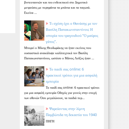
βιντεοταινιών και του ενδεικτικού στο Δημοτικό
μετρούσες με περηφάνια τα μπάνια και τα παγωτά.
Εκείνα ...
Τι σχέση έχει ο Θανάσης με τον
Βασίλη Παπακωνσταντίνου; Η
ιστορία του τραγουδιού “Ο μαύρος
γάτος”.
Μπορεί ο Μίκης Θεοδωράκης να ήταν εκείνος που
ουσιαστικά ανακάλυψε καλλιτεχνικά τον Βασίλη
Παπακωνσταντίνου, ωστόσο ο Μάνος Λοΐζος ήταν ...
Το παιδί σας online: 6
πρακτικοί τρόποι για μια ασφαλή
εμπειρία
Το παιδί σας online: 6 πρακτικοί τρόποι
για μια ασφαλή εμπειρία Οδηγός για γονείς στην εποχή
των οθονών Όσο μεγαλώνουν, τα παιδιά περ...
Ψαρεύοντας στην λίμνη
Παμβώτιδα τη δεκαετία του 1940
ΠΗΓΗ