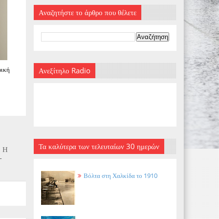
Αναζητήστε το άρθρο που θέλετε
ρική
Ανεξίτηλο Radio
Τα καλύτερα των τελευταίων 30 ημερών
: Η
-
Βόλτα στη Χαλκίδα το 1910