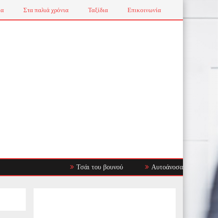
ια
Στα παλιά χρόνια
Ταξίδια
Επικοινωνία
Τσάι του βουνού
Αυτοάνοσα Νοσήματα: Όταν το 