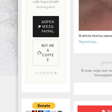
κάθε δωρεά βοηθά
να συνεχιστεί.
ΔΩΡΕΆ
ΜΈΣΩ
PAYPAL
Η αϋπνία σπανίως προκα
Περισσότερα...
BUY ME
A
COFFE
E
prev
8 σνακ πέρα από τα
ΕΥΧΑΡΙΣΤΏ ❤
λειτουργήσε
Bl