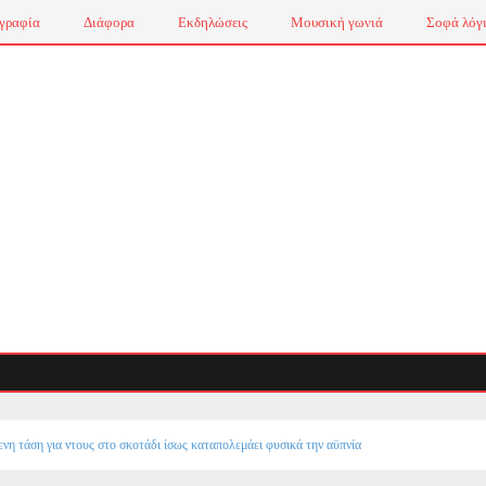
γραφία
Διάφορα
Εκδηλώσεις
Μουσική γωνιά
Σοφά λόγ
νη τάση για ντους στο σκοτάδι ίσως καταπολεμάει φυσικά την αϋπνία