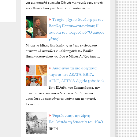
για μια ασφαλή εμπειρία Οδηγός για γονείς στην εποχή
των οθονών Όσο μεγαλώνουν, τα παιδιά περ...
Τι σχέση έχει ο Θανάσης με τον
Βασίλη Παπακωνσταντίνου; Η
ιστορία του τραγουδιού “Ο μαύρος
γάτος”.
Μπορεί ο Μίκης Θεοδωράκης να ήταν εκείνος που
ουσιαστικά ανακάλυψε καλλιτεχνικά τον Βασίλη
Παπακωνσταντίνου, ωστόσο ο Μάνος Λοΐζος ήταν ...
Αυτά είναι τα πιο αξέχαστα
παγωτά των ΔΕΛΤΑ, ΕΒΓΑ,
ΑΓΝΟ, ΑΣΤΥ & Algida (photos)
Στην Ελλάδα, του Ευρωμπάσκετ, των
βιντεοταινιών και του ενδεικτικού στο Δημοτικό
μετρούσες με περηφάνια τα μπάνια και τα παγωτά.
Εκείνα ...
Ψαρεύοντας στην λίμνη
Παμβώτιδα τη δεκαετία του 1940
ΠΗΓΗ