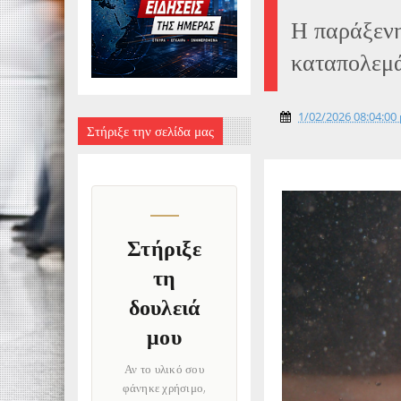
Η παράξενη
καταπολεμά
1/02/2026 08:04:00 
Στήριξε την σελίδα μας
Στήριξε
τη
δουλειά
μου
Αν το υλικό σου
φάνηκε χρήσιμο,