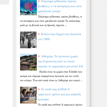
Τσίμπημα μέδουσας: πρώτες
βοήθειες, τι να αποφύγεις και πότε
χρειάζεσαι γιατρό
Τσίμπημα μέδουσας: πρώτες βοήθειες, τι
να αποφύγεις και πότε χρειάζεσαι γιατρό Το καλοκαίρι,
μαζί με τη βουτιά και τη δροσιά, έρχεται ...
Βόλτα στην Ερμού την δεκαετία
του 1900
Λιθοχώρι: Το άγνωστο χωριό
της Ευρυτανίας από το οποίο
περνάει το ευρωπαϊκό μονοπάτι Ε4
Πολλά είναι τα χωριά στην Ελλάδα που
ακόμη και σήμερα παραμένουν άγνωστα για τον πολύ
τον κόσμο. Ένα από αυτά είναι το Λιθοχώρι του νομού ...
Το παιδί σας online: 6
πρακτικοί τρόποι για μια ασφαλή
εμπειρία
Το παιδί σας online: 6 πρακτικοί τρόποι