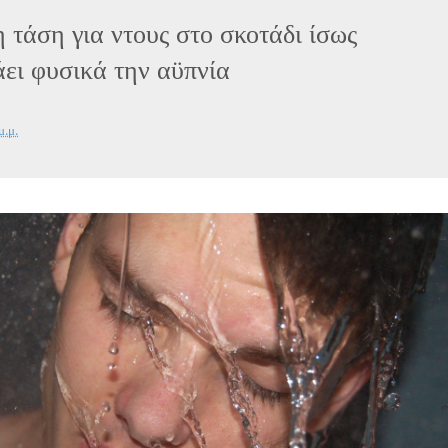
 τάση για ντους στο σκοτάδι ίσως
ει φυσικά την αϋπνία
μ.μ.