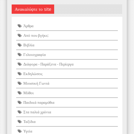
Ανακαλύψτε το site
Άρθρα
Από που βγήκε;
Βιβλία
Γελοιογραφία
Διάφορα - Παράξενα - Περίεργα
Εκδηλώσεις
Μουσική Γωνιά
Μύθοι
Παιδικά παραμύθια
Στα παλιά χρόνια
Ταξίδια
Υγεία