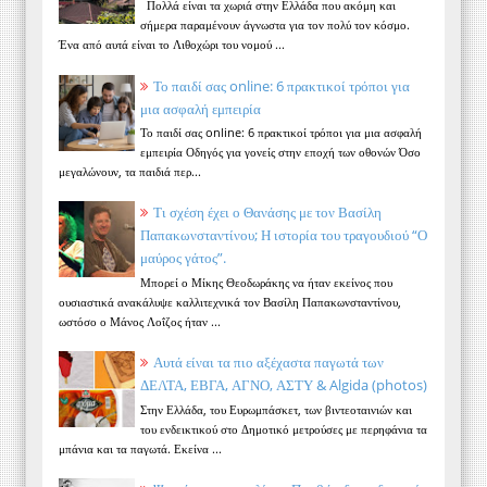
Πολλά είναι τα χωριά στην Ελλάδα που ακόμη και
σήμερα παραμένουν άγνωστα για τον πολύ τον κόσμο.
Ένα από αυτά είναι το Λιθοχώρι του νομού ...
Το παιδί σας online: 6 πρακτικοί τρόποι για
μια ασφαλή εμπειρία
Το παιδί σας online: 6 πρακτικοί τρόποι για μια ασφαλή
εμπειρία Οδηγός για γονείς στην εποχή των οθονών Όσο
μεγαλώνουν, τα παιδιά περ...
Τι σχέση έχει ο Θανάσης με τον Βασίλη
Παπακωνσταντίνου; Η ιστορία του τραγουδιού “Ο
μαύρος γάτος”.
Μπορεί ο Μίκης Θεοδωράκης να ήταν εκείνος που
ουσιαστικά ανακάλυψε καλλιτεχνικά τον Βασίλη Παπακωνσταντίνου,
ωστόσο ο Μάνος Λοΐζος ήταν ...
Αυτά είναι τα πιο αξέχαστα παγωτά των
ΔΕΛΤΑ, ΕΒΓΑ, ΑΓΝΟ, ΑΣΤΥ & Algida (photos)
Στην Ελλάδα, του Ευρωμπάσκετ, των βιντεοταινιών και
του ενδεικτικού στο Δημοτικό μετρούσες με περηφάνια τα
μπάνια και τα παγωτά. Εκείνα ...