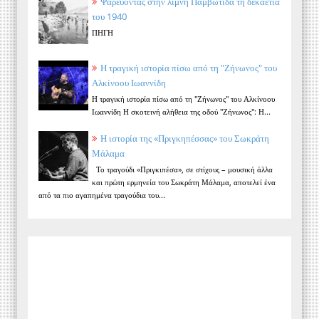
Ψαρεύοντας στην λίμνη Παμβώτιδα τη δεκαετία
του 1940
ΠΗΓΗ
Η τραγική ιστορία πίσω από τη "Ζήνωνος" του
Αλκίνοου Ιωαννίδη
Η τραγική ιστορία πίσω από τη "Ζήνωνος" του Αλκίνοου
Ιωαννίδη Η σκοτεινή αλήθεια της οδού "Ζήνωνος": Η...
Η ιστορία της «Πριγκηπέσσας» του Σωκράτη
Μάλαμα
Το τραγούδι «Πριγκιπέσα», σε στίχους – μουσική άλλα
και πρώτη ερμηνεία του Σωκράτη Μάλαμα, αποτελεί ένα
από τα πιο αγαπημένα τραγούδια του...