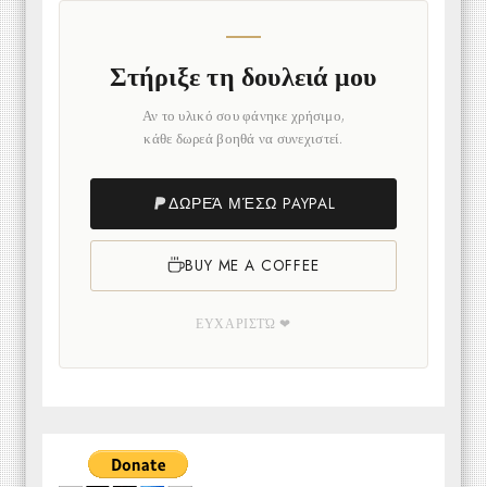
Στήριξε τη δουλειά μου
Αν το υλικό σου φάνηκε χρήσιμο,
κάθε δωρεά βοηθά να συνεχιστεί.
ΔΩΡΕΆ ΜΈΣΩ PAYPAL
BUY ME A COFFEE
ΕΥΧΑΡΙΣΤΏ ❤