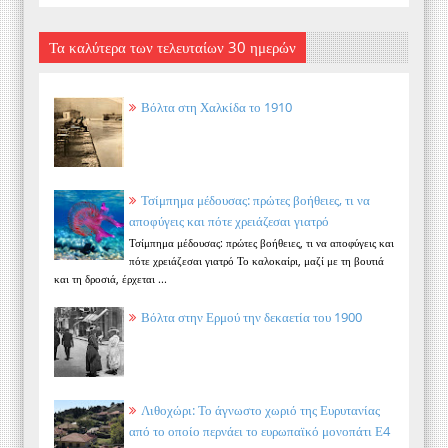
Τα καλύτερα των τελευταίων 30 ημερών
Βόλτα στη Χαλκίδα το 1910
Τσίμπημα μέδουσας: πρώτες βοήθειες, τι να
αποφύγεις και πότε χρειάζεσαι γιατρό
Τσίμπημα μέδουσας: πρώτες βοήθειες, τι να αποφύγεις και
πότε χρειάζεσαι γιατρό Το καλοκαίρι, μαζί με τη βουτιά
και τη δροσιά, έρχεται ...
Βόλτα στην Ερμού την δεκαετία του 1900
Λιθοχώρι: Το άγνωστο χωριό της Ευρυτανίας
από το οποίο περνάει το ευρωπαϊκό μονοπάτι Ε4