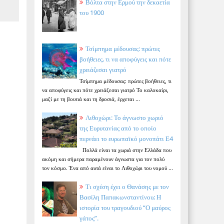
Βόλτα στην Ερμού την δεκαετία
του 1900
Τσίμπημα μέδουσας: πρώτες
βοήθειες, τι να αποφύγεις και πότε
χρειάζεσαι γιατρό
Τσίμπημα μέδουσας: πρώτες βοήθειες, τι
να αποφύγεις και πότε χρειάζεσαι γιατρό Το καλοκαίρι,
μαζί με τη βουτιά και τη δροσιά, έρχεται ...
Λιθοχώρι: Το άγνωστο χωριό
της Ευρυτανίας από το οποίο
περνάει το ευρωπαϊκό μονοπάτι Ε4
Πολλά είναι τα χωριά στην Ελλάδα που
ακόμη και σήμερα παραμένουν άγνωστα για τον πολύ
τον κόσμο. Ένα από αυτά είναι το Λιθοχώρι του νομού ...
Τι σχέση έχει ο Θανάσης με τον
Βασίλη Παπακωνσταντίνου; Η
ιστορία του τραγουδιού “Ο μαύρος
γάτος”.