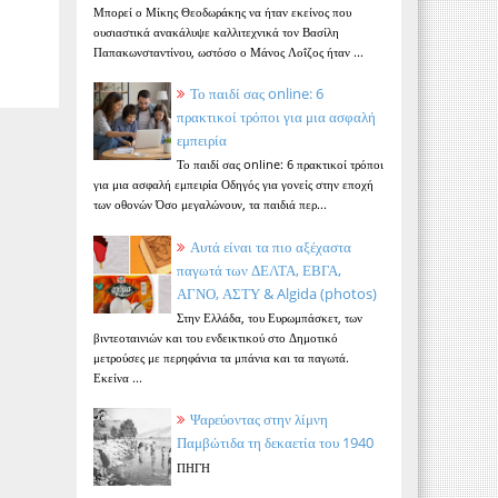
Μπορεί ο Μίκης Θεοδωράκης να ήταν εκείνος που
ουσιαστικά ανακάλυψε καλλιτεχνικά τον Βασίλη
Παπακωνσταντίνου, ωστόσο ο Μάνος Λοΐζος ήταν ...
Το παιδί σας online: 6
πρακτικοί τρόποι για μια ασφαλή
εμπειρία
Το παιδί σας online: 6 πρακτικοί τρόποι
για μια ασφαλή εμπειρία Οδηγός για γονείς στην εποχή
των οθονών Όσο μεγαλώνουν, τα παιδιά περ...
Αυτά είναι τα πιο αξέχαστα
παγωτά των ΔΕΛΤΑ, ΕΒΓΑ,
ΑΓΝΟ, ΑΣΤΥ & Algida (photos)
Στην Ελλάδα, του Ευρωμπάσκετ, των
βιντεοταινιών και του ενδεικτικού στο Δημοτικό
μετρούσες με περηφάνια τα μπάνια και τα παγωτά.
Εκείνα ...
Ψαρεύοντας στην λίμνη
Παμβώτιδα τη δεκαετία του 1940
ΠΗΓΗ