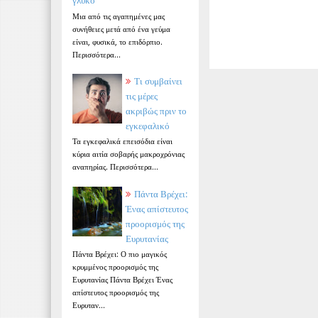
γλυκό
Μια από τις αγαπημένες μας
συνήθειες μετά από ένα γεύμα
είναι, φυσικά, το επιδόρπιο.
Περισσότερα...
Τι συμβαίνει
τις μέρες
ακριβώς πριν το
εγκεφαλικό
Τα εγκεφαλικά επεισόδια είναι
κύρια αιτία σοβαρής μακροχρόνιας
αναπηρίας. Περισσότερα...
Πάντα Βρέχει:
Ένας απίστευτος
προορισμός της
Ευρυτανίας
Πάντα Βρέχει: Ο πιο μαγικός
κρυμμένος προορισμός της
Ευρυτανίας Πάντα Βρέχει Ένας
απίστευτος προορισμός της
Ευρυταν...