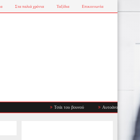
ια
Στα παλιά χρόνια
Ταξίδια
Επικοινωνία
Τσάι του βουνού
Αυτοάνοσα Νοσήματα: Όταν τ