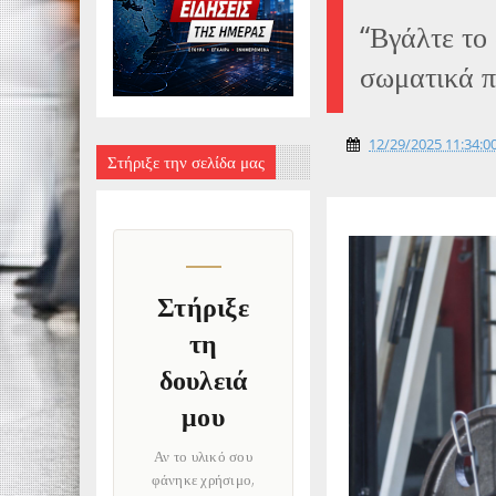
“Βγάλτε το
σωματικά π
12/29/2025 11:34:00
Στήριξε την σελίδα μας
Στήριξε
τη
δουλειά
μου
Αν το υλικό σου
φάνηκε χρήσιμο,