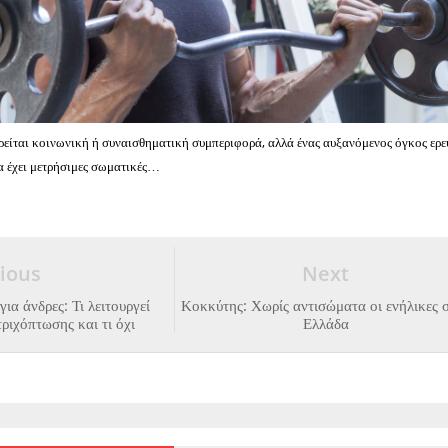
ρείται κοινωνική ή συναισθηματική συμπεριφορά, αλλά ένας αυξανόμενος όγκος ερ
α έχει μετρήσιμες σωματικές…
ious
Next
α άνδρες: Τι λειτουργεί
Κοκκύτης: Χωρίς αντισώματα οι ενήλικες 
ριχόπτωσης και τι όχι
Ελλάδα