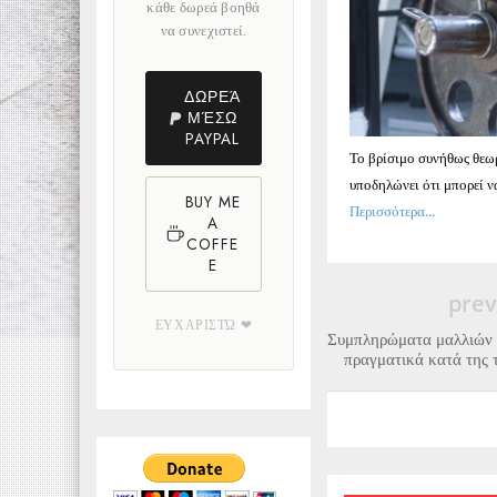
κάθε δωρεά βοηθά
να συνεχιστεί.
ΔΩΡΕΆ
ΜΈΣΩ
PAYPAL
Το βρίσιμο συνήθως θεω
υποδηλώνει ότι μπορεί ν
BUY ME
Περισσότερα...
A
COFFE
E
prev
ΕΥΧΑΡΙΣΤΏ ❤
Συμπληρώματα μαλλιών γι
πραγματικά κατά της τ