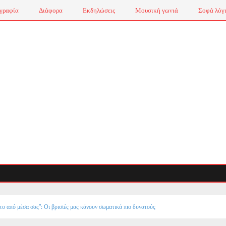
γραφία
Διάφορα
Εκδηλώσεις
Μουσική γωνιά
Σοφά λόγ
το από μέσα σας”: Οι βρισιές μας κάνουν σωματικά πιο δυνατούς