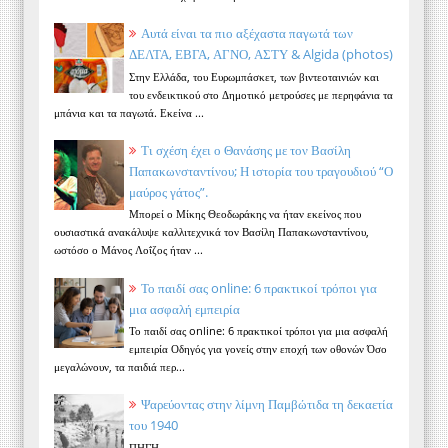
Αυτά είναι τα πιο αξέχαστα παγωτά των
ΔΕΛΤΑ, ΕΒΓΑ, ΑΓΝΟ, ΑΣΤΥ & Algida (photos)
Στην Ελλάδα, του Ευρωμπάσκετ, των βιντεοταινιών και
του ενδεικτικού στο Δημοτικό μετρούσες με περηφάνια τα
μπάνια και τα παγωτά. Εκείνα ...
Τι σχέση έχει ο Θανάσης με τον Βασίλη
Παπακωνσταντίνου; Η ιστορία του τραγουδιού “Ο
μαύρος γάτος”.
Μπορεί ο Μίκης Θεοδωράκης να ήταν εκείνος που
ουσιαστικά ανακάλυψε καλλιτεχνικά τον Βασίλη Παπακωνσταντίνου,
ωστόσο ο Μάνος Λοΐζος ήταν ...
Το παιδί σας online: 6 πρακτικοί τρόποι για
μια ασφαλή εμπειρία
Το παιδί σας online: 6 πρακτικοί τρόποι για μια ασφαλή
εμπειρία Οδηγός για γονείς στην εποχή των οθονών Όσο
μεγαλώνουν, τα παιδιά περ...
Ψαρεύοντας στην λίμνη Παμβώτιδα τη δεκαετία
του 1940
ΠΗΓΗ