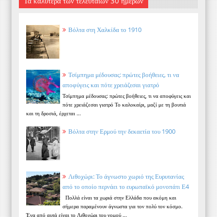
Τα καλύτερα των τελευταίων 30 ημερών
Βόλτα στη Χαλκίδα το 1910
Τσίμπημα μέδουσας: πρώτες βοήθειες, τι να
αποφύγεις και πότε χρειάζεσαι γιατρό
Τσίμπημα μέδουσας: πρώτες βοήθειες, τι να αποφύγεις και
πότε χρειάζεσαι γιατρό Το καλοκαίρι, μαζί με τη βουτιά
και τη δροσιά, έρχεται ...
Βόλτα στην Ερμού την δεκαετία του 1900
Λιθοχώρι: Το άγνωστο χωριό της Ευρυτανίας
από το οποίο περνάει το ευρωπαϊκό μονοπάτι Ε4
Πολλά είναι τα χωριά στην Ελλάδα που ακόμη και
σήμερα παραμένουν άγνωστα για τον πολύ τον κόσμο.
Ένα από αυτά είναι το Λιθοχώρι του νομού ...