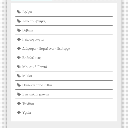
Άρθρα
Από που βγήκε;
Βιβλία
Γελοιογραφία
Διάφορα - Παράξενα - Περίεργα
Εκδηλώσεις
Μουσική Γωνιά
Μύθοι
Παιδικά παραμύθια
Στα παλιά χρόνια
Ταξίδια
Υγεία