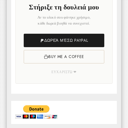
Στήριξε τη δουλειά μου
Αν το υλικό σου φάνηκε χρήσιμο,
κάθε δωρεά βοηθά να συνεχιστεί.
ΔΩΡΕΆ ΜΈΣΩ PAYPAL
BUY ME A COFFEE
ΕΥΧΑΡΙΣΤΏ ❤