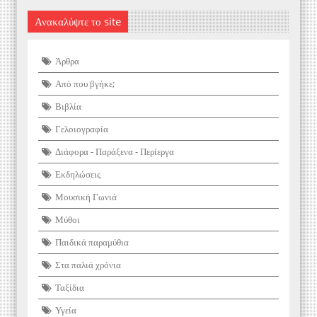
Ανακαλύψτε το site
Άρθρα
Από που βγήκε;
Βιβλία
Γελοιογραφία
Διάφορα - Παράξενα - Περίεργα
Εκδηλώσεις
Μουσική Γωνιά
Μύθοι
Παιδικά παραμύθια
Στα παλιά χρόνια
Ταξίδια
Υγεία