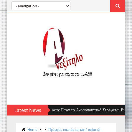
Latest News
Τσίμπημα μέδουσας: πρώτες βοήθειες, τι να α
Home
Πρόωρος τοκετός και κακή ανάπτυξη