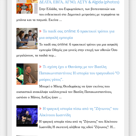
ΔΕΛΤΑ, ΕΒΓΑ, ΑΓΝΟ, ΑΣΤΥ & Algida (photos)
Στην Ελλάδα, του Ευρωμπάσκετ, των βιντεοταινιών και
του ενδεικτικού στο Δημοτικό μετρούσες με περηφάνια τα
μπάνια και τα παγωτά. Εκείνα ...
Το παιδί σας online: 6 πρακτικοί τρόποι για
μια ασφαλή εμπειρία
Το παιδί σας online: 6 πρακτικοί τρόποι για μια ασφαλή
εμπειρία Οδηγός για γονείς στην εποχή των οθονών Όσο
μεγαλώνουν, τα παιδιά περ...
Τι σχέση έχει ο Θανάσης με τον Βασίλη
Παπακωνσταντίνου; Η ιστορία του τραγουδιού “Ο
μαύρος γάτος”.
Μπορεί ο Μίκης Θεοδωράκης να ήταν εκείνος που
ουσιαστικά ανακάλυψε καλλιτεχνικά τον Βασίλη Παπακωνσταντίνου,
ωστόσο ο Μάνος Λοΐζος ήταν ...
Η τραγική ιστορία πίσω από τη "Ζήνωνος" του
Αλκίνοου Ιωαννίδη
Η τραγική ιστορία πίσω από τη "Ζήνωνος" του Αλκίνοου
Ιωαννίδη Η σκοτεινή αλήθεια της οδού "Ζήνωνος": Η...