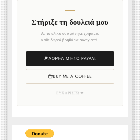
Στήριξε τη δουλειά μου
Αν το υλικό σου φάνηκε χρήσιμο,
κάθε δωρεά βοηθά να συνεχιστεί.
ΔΩΡΕΆ ΜΈΣΩ PAYPAL
BUY ME A COFFEE
ΕΥΧΑΡΙΣΤΏ ❤