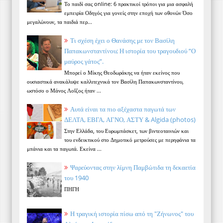
Το παιδί σας online: 6 πρακτικοί τρόποι για μια ασφαλή
εμπειρία Οδηγός για γονείς στην εποχή των οθονών Όσο
μεγαλώνουν, τα παιδιά περ...
Τι σχέση έχει ο Θανάσης με τον Βασίλη
Παπακωνσταντίνου; Η ιστορία του τραγουδιού “Ο
μαύρος γάτος”.
Μπορεί ο Μίκης Θεοδωράκης να ήταν εκείνος που
ουσιαστικά ανακάλυψε καλλιτεχνικά τον Βασίλη Παπακωνσταντίνου,
ωστόσο ο Μάνος Λοΐζος ήταν ...
Αυτά είναι τα πιο αξέχαστα παγωτά των
ΔΕΛΤΑ, ΕΒΓΑ, ΑΓΝΟ, ΑΣΤΥ & Algida (photos)
Στην Ελλάδα, του Ευρωμπάσκετ, των βιντεοταινιών και
του ενδεικτικού στο Δημοτικό μετρούσες με περηφάνια τα
μπάνια και τα παγωτά. Εκείνα ...
Ψαρεύοντας στην λίμνη Παμβώτιδα τη δεκαετία
του 1940
ΠΗΓΗ
Η τραγική ιστορία πίσω από τη "Ζήνωνος" του