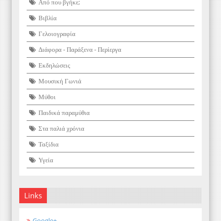
Από που βγήκε;
Βιβλία
Γελοιογραφία
Διάφορα - Παράξενα - Περίεργα
Εκδηλώσεις
Μουσική Γωνιά
Μύθοι
Παιδικά παραμύθια
Στα παλιά χρόνια
Ταξίδια
Υγεία
Links
Google+