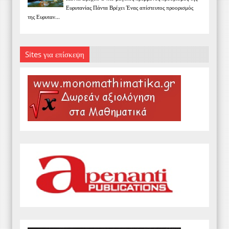
Ευρυτανίας Πάντα Βρέχει Ένας απίστευτος προορισμός
της Ευρυταν...
Sites για επίσκεψη