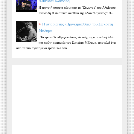
Αλκίνοου Ιωαννίδη
Η τραγική ιστορία πίσω από τη "Ζήνωνος" του Αλκίνοου
Ιωαννίδη Η σκοτεινή αλήθεια της οδού "Ζήνωνος": Η...
Η ιστορία της «Πριγκηπέσσας» του Σωκράτη
Μάλαμα
Το τραγούδι «Πριγκιπέσα», σε στίχους – μουσική άλλα
και πρώτη ερμηνεία του Σωκράτη Μάλαμα, αποτελεί ένα
από τα πιο αγαπημένα τραγούδια του...