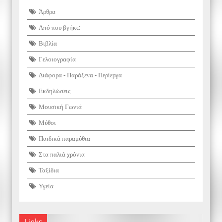
Άρθρα
Από που βγήκε;
Βιβλία
Γελοιογραφία
Διάφορα - Παράξενα - Περίεργα
Εκδηλώσεις
Μουσική Γωνιά
Μύθοι
Παιδικά παραμύθια
Στα παλιά χρόνια
Ταξίδια
Υγεία
Links