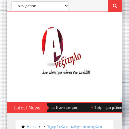
ο Ανοσοποιητικό Στρέφεται Εναντίον μας
Latest News
Τσίμπημα μέδουσας: πρώτε
Home
Τεχνητή έλλειψη καθηγητών σε σχολεία -