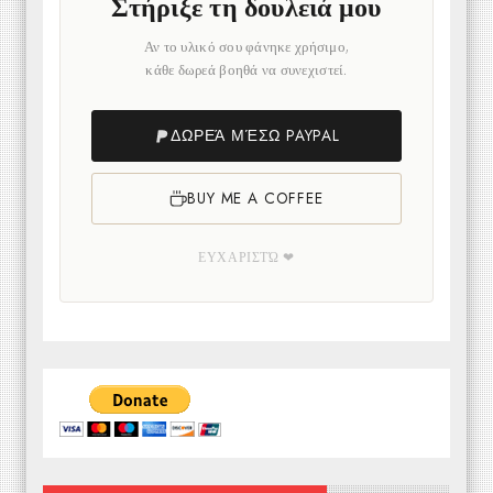
Στήριξε τη δουλειά μου
Αν το υλικό σου φάνηκε χρήσιμο,
κάθε δωρεά βοηθά να συνεχιστεί.
ΔΩΡΕΆ ΜΈΣΩ PAYPAL
BUY ME A COFFEE
ΕΥΧΑΡΙΣΤΏ ❤