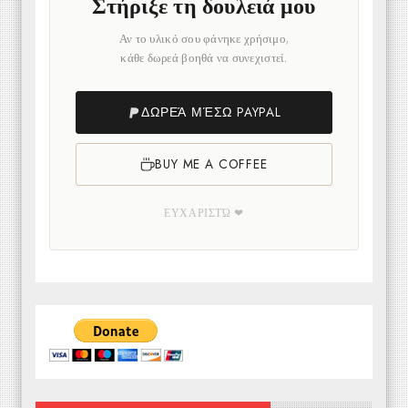
Στήριξε τη δουλειά μου
Αν το υλικό σου φάνηκε χρήσιμο,
κάθε δωρεά βοηθά να συνεχιστεί.
ΔΩΡΕΆ ΜΈΣΩ PAYPAL
BUY ME A COFFEE
ΕΥΧΑΡΙΣΤΏ ❤