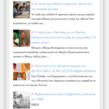
Το παιδί σας online: 6 πρακτικοί τρόποι για
μια ασφαλή εμπειρία
Το παιδί σας online: 6 πρακτικοί τρόποι για μια ασφαλή
εμπειρία Οδηγός για γονείς στην εποχή των οθονών Όσο
μεγαλώνουν, τα παιδιά περ...
Τι σχέση έχει ο Θανάσης με τον Βασίλη
Παπακωνσταντίνου; Η ιστορία του τραγουδιού “Ο
μαύρος γάτος”.
Μπορεί ο Μίκης Θεοδωράκης να ήταν εκείνος που
ουσιαστικά ανακάλυψε καλλιτεχνικά τον Βασίλη Παπακωνσταντίνου,
ωστόσο ο Μάνος Λοΐζος ήταν ...
Αυτά είναι τα πιο αξέχαστα παγωτά των
ΔΕΛΤΑ, ΕΒΓΑ, ΑΓΝΟ, ΑΣΤΥ & Algida (photos)
Στην Ελλάδα, του Ευρωμπάσκετ, των βιντεοταινιών και
του ενδεικτικού στο Δημοτικό μετρούσες με περηφάνια τα
μπάνια και τα παγωτά. Εκείνα ...
Ψαρεύοντας στην λίμνη Παμβώτιδα τη δεκαετία
του 1940
ΠΗΓΗ