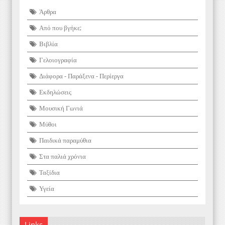
Άρθρα
Από που βγήκε;
Βιβλία
Γελοιογραφία
Διάφορα - Παράξενα - Περίεργα
Εκδηλώσεις
Μουσική Γωνιά
Μύθοι
Παιδικά παραμύθια
Στα παλιά χρόνια
Ταξίδια
Υγεία
Links