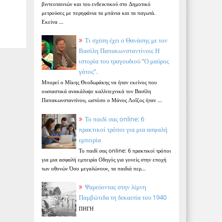
βιντεοταινιών και του ενδεικτικού στο Δημοτικό
μετρούσες με περηφάνια τα μπάνια και τα παγωτά.
Εκείνα ...
Τι σχέση έχει ο Θανάσης με τον
Βασίλη Παπακωνσταντίνου; Η
ιστορία του τραγουδιού “Ο μαύρος
γάτος”.
Μπορεί ο Μίκης Θεοδωράκης να ήταν εκείνος που
ουσιαστικά ανακάλυψε καλλιτεχνικά τον Βασίλη
Παπακωνσταντίνου, ωστόσο ο Μάνος Λοΐζος ήταν ...
Το παιδί σας online: 6
πρακτικοί τρόποι για μια ασφαλή
εμπειρία
Το παιδί σας online: 6 πρακτικοί τρόποι
για μια ασφαλή εμπειρία Οδηγός για γονείς στην εποχή
των οθονών Όσο μεγαλώνουν, τα παιδιά περ...
Ψαρεύοντας στην λίμνη
Παμβώτιδα τη δεκαετία του 1940
ΠΗΓΗ