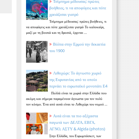
Τσίμπημα μέδουσας: πρώτες
βοήθειες, τι να αποφύγεις και πότε
χρειάζεσαι γιατρό
Τσίμπημα μέδουσας: πρώτες βοήθειες, τι
να αποφύγεις και πότε χρειάζεσαι γιατρό Το καλοκαίρι,
μαζί με τη βουτιά και τη δροσιά, έρχεται ...
Βόλτα στην Ερμού την δεκαετία
του 1900
Λιθοχώρι: Το άγνωστο χωριό
της Ευρυτανίας από το οποίο
περνάει το ευρωπαϊκό μονοπάτι Ε4
Πολλά είναι τα χωριά στην Ελλάδα που
ακόμη και σήμερα παραμένουν άγνωστα για τον πολύ
τον κόσμο. Ένα από αυτά είναι το Λιθοχώρι του νομού ...
Αυτά είναι τα πιο αξέχαστα
παγωτά των ΔΕΛΤΑ, ΕΒΓΑ,
ΑΓΝΟ, ΑΣΤΥ & Algida (photos)
Στην Ελλάδα, του Ευρωμπάσκετ, των