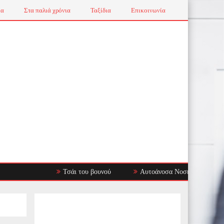
ια
Στα παλιά χρόνια
Ταξίδια
Επικοινωνία
Τσάι του βουνού
Αυτοάνοσα Νοσήματα: Όταν το Ανοσο