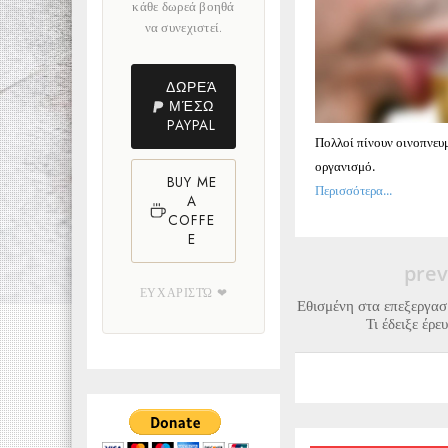
κάθε δωρεά βοηθά
να συνεχιστεί.
ΔΩΡΕΆ
ΜΈΣΩ
PAYPAL
Πολλοί πίνουν οινοπνευμ
οργανισμό.
BUY ME
Περισσότερα...
A
COFFE
E
prev
ΕΥΧΑΡΙΣΤΏ ❤
Εθισμένη στα επεξεργασ
Τι έδειξε έρ