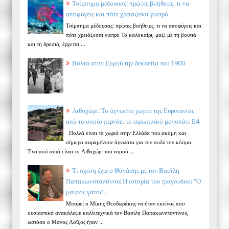
Τσίμπημα μέδουσας: πρώτες βοήθειες, τι να
αποφύγεις και πότε χρειάζεσαι γιατρό
Τσίμπημα μέδουσας: πρώτες βοήθειες, τι να αποφύγεις και
πότε χρειάζεσαι γιατρό Το καλοκαίρι, μαζί με τη βουτιά
και τη δροσιά, έρχεται ...
Βόλτα στην Ερμού την δεκαετία του 1900
Λιθοχώρι: Το άγνωστο χωριό της Ευρυτανίας
από το οποίο περνάει το ευρωπαϊκό μονοπάτι Ε4
Πολλά είναι τα χωριά στην Ελλάδα που ακόμη και
σήμερα παραμένουν άγνωστα για τον πολύ τον κόσμο.
Ένα από αυτά είναι το Λιθοχώρι του νομού ...
Τι σχέση έχει ο Θανάσης με τον Βασίλη
Παπακωνσταντίνου; Η ιστορία του τραγουδιού “Ο
μαύρος γάτος”.
Μπορεί ο Μίκης Θεοδωράκης να ήταν εκείνος που
ουσιαστικά ανακάλυψε καλλιτεχνικά τον Βασίλη Παπακωνσταντίνου,
ωστόσο ο Μάνος Λοΐζος ήταν ...