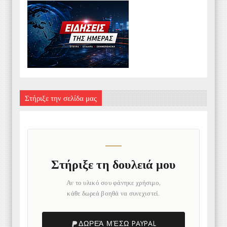
Στήριξε την σελίδα μας
Στήριξε τη δουλειά μου
Αν το υλικό σου φάνηκε χρήσιμο,
κάθε δωρεά βοηθά να συνεχιστεί.
ΔΩΡΕΆ ΜΈΣΩ PAYPAL