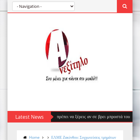
ις ελληνικές ακτές — τι πρέπει να ξέρεις αν σε βρει μπροστά του
Latest News
Η
Home
ΕΛΜΕ Ζακύνθου: Συγχωνεύσεις τμημάτων