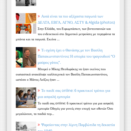
Αυτά είναι τα πιο αξέχαστα παγωτά των
ΔΕΛΤΑ, ΕΒΓΑ, ΑΓΝΟ, ΑΣΤΥ & Algida (photos)
Στην Ελλάδα, του Ευρωμπάσκετ, των βιντεοταινιών και
του ενδεικτικού στο Δημοτικό μετρούσες με περηφάνια τα
μπάνια και τα παγωτά. Εκείνα ...
Τι σχέση έχει ο Θανάσης με τον Βασίλη
Παπακωνσταντίνου; Η ιστορία του τραγουδιού “Ο
μαύρος γάτος”.
Μπορεί ο Μίκης Θεοδωράκης να ήταν εκείνος που
ουσιαστικά ανακάλυψε καλλιτεχνικά τον Βασίλη Παπακωνσταντίνου,
ωστόσο ο Μάνος Λοΐζος ήταν ...
Το παιδί σας online: 6 πρακτικοί τρόποι για
μια ασφαλή εμπειρία
Το παιδί σας online: 6 πρακτικοί τρόποι για μια ασφαλή
εμπειρία Οδηγός για γονείς στην εποχή των οθονών Όσο
μεγαλώνουν, τα παιδιά περ...
Ψαρεύοντας στην λίμνη Παμβώτιδα τη δεκαετία
του 1940