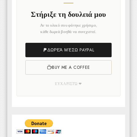
Στήριξε τη δουλειά μου
Αν το υλικό σου φάνηκε χρήσιμο,
κάθε δωρεά βοηθά να συνεχιστεί.
ΔΩΡΕΆ ΜΈΣΩ PAYPAL
BUY ME A COFFEE
ΕΥΧΑΡΙΣΤΏ ❤