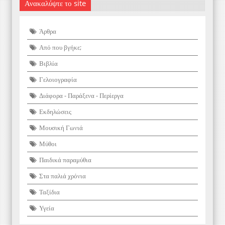
Ανακαλύψτε το site
Άρθρα
Από που βγήκε;
Βιβλία
Γελοιογραφία
Διάφορα - Παράξενα - Περίεργα
Εκδηλώσεις
Μουσική Γωνιά
Μύθοι
Παιδικά παραμύθια
Στα παλιά χρόνια
Ταξίδια
Υγεία