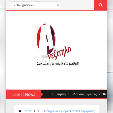
Latest News
Τσίμπημα μέδουσας: πρώτες βοήθειες, τι να α
Home
Έμφραγμα και εγκεφαλικό: Οι 4 παράγοντες