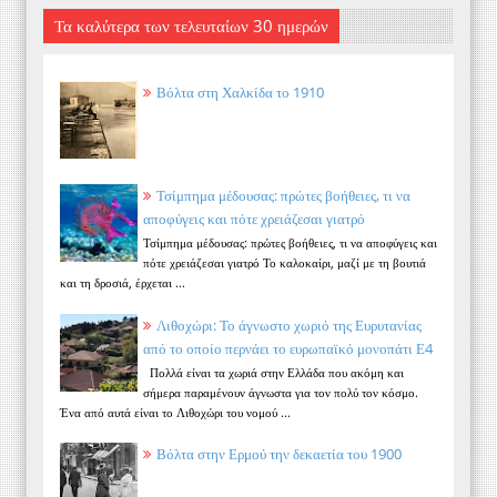
Τα καλύτερα των τελευταίων 30 ημερών
Βόλτα στη Χαλκίδα το 1910
Τσίμπημα μέδουσας: πρώτες βοήθειες, τι να
αποφύγεις και πότε χρειάζεσαι γιατρό
Τσίμπημα μέδουσας: πρώτες βοήθειες, τι να αποφύγεις και
πότε χρειάζεσαι γιατρό Το καλοκαίρι, μαζί με τη βουτιά
και τη δροσιά, έρχεται ...
Λιθοχώρι: Το άγνωστο χωριό της Ευρυτανίας
από το οποίο περνάει το ευρωπαϊκό μονοπάτι Ε4
Πολλά είναι τα χωριά στην Ελλάδα που ακόμη και
σήμερα παραμένουν άγνωστα για τον πολύ τον κόσμο.
Ένα από αυτά είναι το Λιθοχώρι του νομού ...
Βόλτα στην Ερμού την δεκαετία του 1900