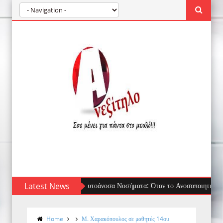
Latest News
Τσίμπημα μέδουσας: πρώτες βοήθειες, τι 
Home
Μ. Χαρακόπουλος σε μαθητές 14ου