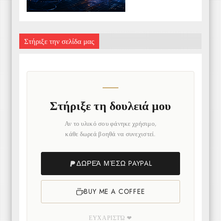
Στήριξε την σελίδα μας
Στήριξε τη δουλειά μου
Αν το υλικό σου φάνηκε χρήσιμο,
κάθε δωρεά βοηθά να συνεχιστεί.
ΔΩΡΕΆ ΜΈΣΩ PAYPAL
BUY ME A COFFEE
ΕΥΧΑΡΙΣΤΏ ❤