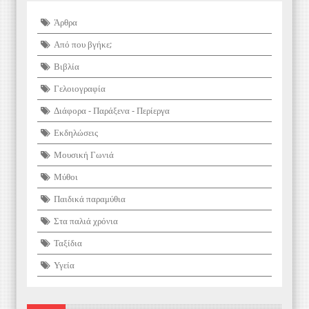
Άρθρα
Από που βγήκε;
Βιβλία
Γελοιογραφία
Διάφορα - Παράξενα - Περίεργα
Εκδηλώσεις
Μουσική Γωνιά
Μύθοι
Παιδικά παραμύθια
Στα παλιά χρόνια
Ταξίδια
Υγεία