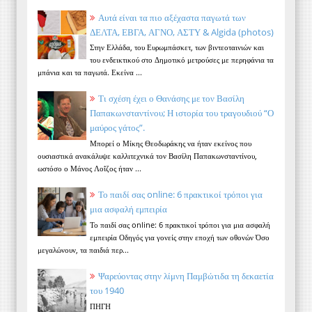
Αυτά είναι τα πιο αξέχαστα παγωτά των
ΔΕΛΤΑ, ΕΒΓΑ, ΑΓΝΟ, ΑΣΤΥ & Algida (photos)
Στην Ελλάδα, του Ευρωμπάσκετ, των βιντεοταινιών και
του ενδεικτικού στο Δημοτικό μετρούσες με περηφάνια τα
μπάνια και τα παγωτά. Εκείνα ...
Τι σχέση έχει ο Θανάσης με τον Βασίλη
Παπακωνσταντίνου; Η ιστορία του τραγουδιού “Ο
μαύρος γάτος”.
Μπορεί ο Μίκης Θεοδωράκης να ήταν εκείνος που
ουσιαστικά ανακάλυψε καλλιτεχνικά τον Βασίλη Παπακωνσταντίνου,
ωστόσο ο Μάνος Λοΐζος ήταν ...
Το παιδί σας online: 6 πρακτικοί τρόποι για
μια ασφαλή εμπειρία
Το παιδί σας online: 6 πρακτικοί τρόποι για μια ασφαλή
εμπειρία Οδηγός για γονείς στην εποχή των οθονών Όσο
μεγαλώνουν, τα παιδιά περ...
Ψαρεύοντας στην λίμνη Παμβώτιδα τη δεκαετία
του 1940
ΠΗΓΗ