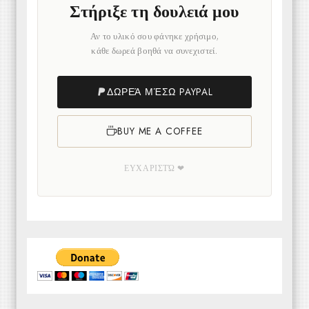
Στήριξε τη δουλειά μου
Αν το υλικό σου φάνηκε χρήσιμο,
κάθε δωρεά βοηθά να συνεχιστεί.
ΔΩΡΕΆ ΜΈΣΩ PAYPAL
BUY ME A COFFEE
ΕΥΧΑΡΙΣΤΏ ❤