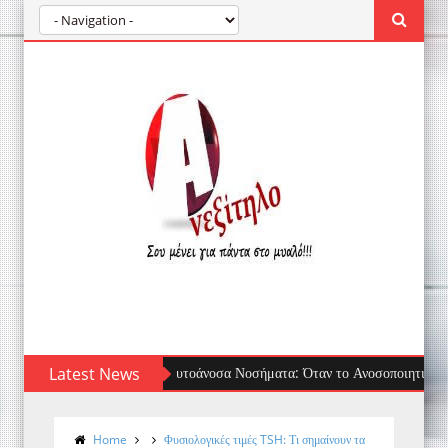
Latest News
Τσίμπημα μέδουσας: πρώτες βοήθειες, τι να 
Home
Φυσιολογικές τιμές TSH: Τι σημαίνουν τα