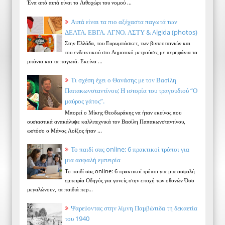
Ένα από αυτά είναι το Λιθοχώρι του νομού ...
Αυτά είναι τα πιο αξέχαστα παγωτά των
ΔΕΛΤΑ, ΕΒΓΑ, ΑΓΝΟ, ΑΣΤΥ & Algida (photos)
Στην Ελλάδα, του Ευρωμπάσκετ, των βιντεοταινιών και
του ενδεικτικού στο Δημοτικό μετρούσες με περηφάνια τα
μπάνια και τα παγωτά. Εκείνα ...
Τι σχέση έχει ο Θανάσης με τον Βασίλη
Παπακωνσταντίνου; Η ιστορία του τραγουδιού “Ο
μαύρος γάτος”.
Μπορεί ο Μίκης Θεοδωράκης να ήταν εκείνος που
ουσιαστικά ανακάλυψε καλλιτεχνικά τον Βασίλη Παπακωνσταντίνου,
ωστόσο ο Μάνος Λοΐζος ήταν ...
Το παιδί σας online: 6 πρακτικοί τρόποι για
μια ασφαλή εμπειρία
Το παιδί σας online: 6 πρακτικοί τρόποι για μια ασφαλή
εμπειρία Οδηγός για γονείς στην εποχή των οθονών Όσο
μεγαλώνουν, τα παιδιά περ...
Ψαρεύοντας στην λίμνη Παμβώτιδα τη δεκαετία
του 1940