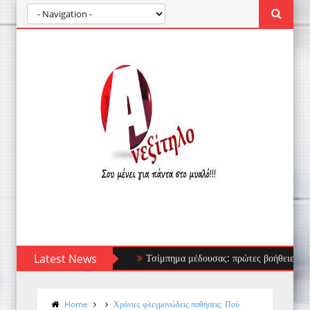
Latest News
Τσίμπημα μέδουσας: πρώτες βοήθειες, τι να απ
Home
Χρόνιες φλεγμονώδεις παθήσεις: Πού