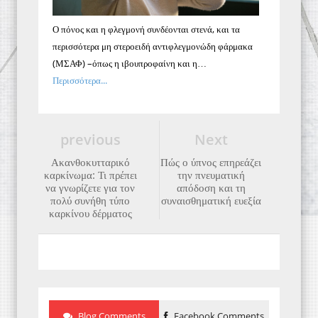
Ο πόνος και η φλεγμονή συνδέονται στενά, και τα
περισσότερα μη στεροειδή αντιφλεγμονώδη φάρμακα
(ΜΣΑΦ) –όπως η ιβουπροφαίνη και η…
Περισσότερα...
previous
Next
Ακανθοκυτταρικό
Πώς ο ύπνος επηρεάζει
καρκίνωμα: Τι πρέπει
την πνευματική
να γνωρίζετε για τον
απόδοση και τη
πολύ συνήθη τύπο
συναισθηματική ευεξία
καρκίνου δέρματος
Blog Comments
Facebook Comments