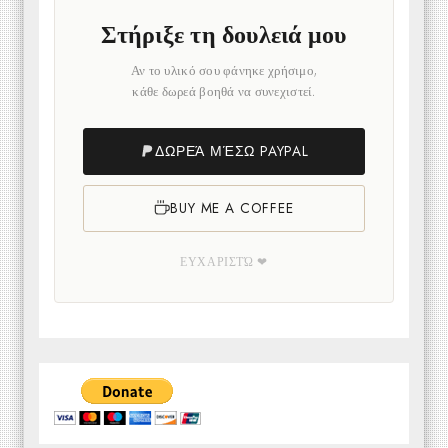
Στήριξε τη δουλειά μου
Αν το υλικό σου φάνηκε χρήσιμο,
κάθε δωρεά βοηθά να συνεχιστεί.
ΔΩΡΕΆ ΜΈΣΩ PAYPAL
BUY ME A COFFEE
ΕΥΧΑΡΙΣΤΏ ❤