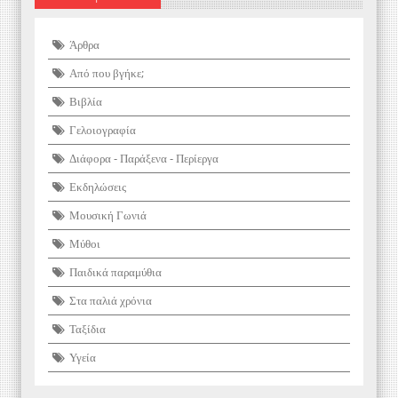
Άρθρα
Από που βγήκε;
Βιβλία
Γελοιογραφία
Διάφορα - Παράξενα - Περίεργα
Εκδηλώσεις
Μουσική Γωνιά
Μύθοι
Παιδικά παραμύθια
Στα παλιά χρόνια
Ταξίδια
Υγεία