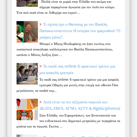
Πολλά είναι τα χωριά στην Ελλάδα που ακόμη και
σήμερα παραμένουν άγνωστα για τον πολύ τον κόσμο.
Ένα από αυτά είναι το Λιθοχώρι του νομού ...
Τι σχέση έχει ο Θανάσης με τον Βασίλη
Παπακωνσταντίνου; Η ιστορία του τραγουδιού “Ο
μαύρος γάτος”.
Μπορεί ο Μίκης Θεοδωράκης να ήταν εκείνος που
ουσιαστικά ανακάλυψε καλλιτεχνικά τον Βασίλη Παπακωνσταντίνου,
ωστόσο ο Μάνος Λοΐζος ήταν ...
Το παιδί σας online: 6 πρακτικοί τρόποι για
μια ασφαλή εμπειρία
Το παιδί σας online: 6 πρακτικοί τρόποι για μια ασφαλή
εμπειρία Οδηγός για γονείς στην εποχή των οθονών Όσο
μεγαλώνουν, τα παιδιά περ...
Αυτά είναι τα πιο αξέχαστα παγωτά των
ΔΕΛΤΑ, ΕΒΓΑ, ΑΓΝΟ, ΑΣΤΥ & Algida (photos)
Στην Ελλάδα, του Ευρωμπάσκετ, των βιντεοταινιών και
του ενδεικτικού στο Δημοτικό μετρούσες με περηφάνια τα
μπάνια και τα παγωτά. Εκείνα ...