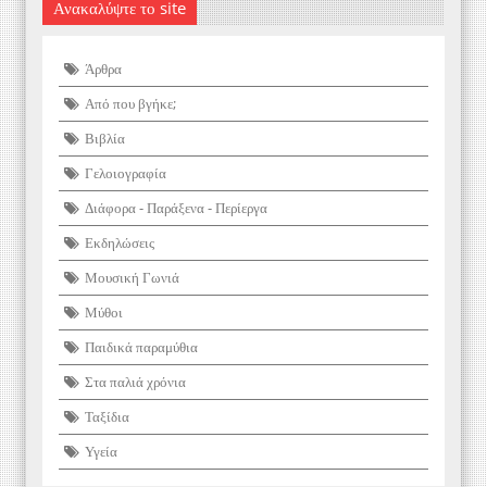
Ανακαλύψτε το site
Άρθρα
Από που βγήκε;
Βιβλία
Γελοιογραφία
Διάφορα - Παράξενα - Περίεργα
Εκδηλώσεις
Μουσική Γωνιά
Μύθοι
Παιδικά παραμύθια
Στα παλιά χρόνια
Ταξίδια
Υγεία