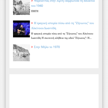
Ψαρεύοντας στην λίμνη Παμβώτιδα τη δεκαετία
του 1940
ΠΗΓΗ
Η τραγική ιστορία πίσω από τη "Ζήνωνος" του
Αλκίνοου Ιωαννίδη
Η τραγική ιστορία πίσω από τη "Ζήνωνος" του Αλκίνοου
Ιωαννίδη Η σκοτεινή αλήθεια της οδού "Ζήνωνος": Η...
Στην Μήλο το 1970