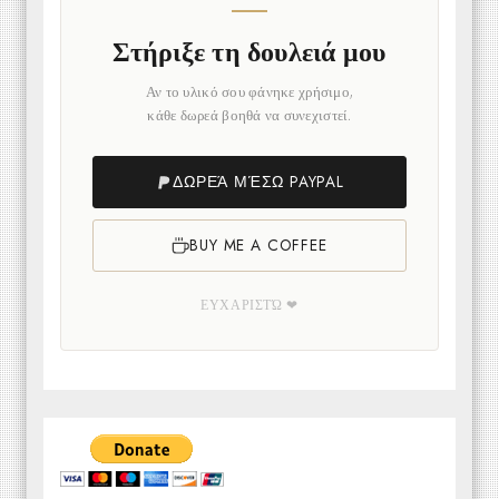
Στήριξε τη δουλειά μου
Αν το υλικό σου φάνηκε χρήσιμο,
κάθε δωρεά βοηθά να συνεχιστεί.
ΔΩΡΕΆ ΜΈΣΩ PAYPAL
BUY ME A COFFEE
ΕΥΧΑΡΙΣΤΏ ❤