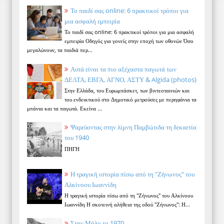
Το παιδί σας online: 6 πρακτικοί τρόποι για
μια ασφαλή εμπειρία
Το παιδί σας online: 6 πρακτικοί τρόποι για μια ασφαλή
εμπειρία Οδηγός για γονείς στην εποχή των οθονών Όσο
μεγαλώνουν, τα παιδιά περ...
Αυτά είναι τα πιο αξέχαστα παγωτά των
ΔΕΛΤΑ, ΕΒΓΑ, ΑΓΝΟ, ΑΣΤΥ & Algida (photos)
Στην Ελλάδα, του Ευρωμπάσκετ, των βιντεοταινιών και
του ενδεικτικού στο Δημοτικό μετρούσες με περηφάνια τα
μπάνια και τα παγωτά. Εκείνα ...
Ψαρεύοντας στην λίμνη Παμβώτιδα τη δεκαετία
του 1940
ΠΗΓΗ
Η τραγική ιστορία πίσω από τη "Ζήνωνος" του
Αλκίνοου Ιωαννίδη
Η τραγική ιστορία πίσω από τη "Ζήνωνος" του Αλκίνοου
Ιωαννίδη Η σκοτεινή αλήθεια της οδού "Ζήνωνος": Η...
Στην Μήλο το 1970