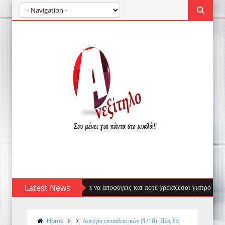
σας: πρώτες βοήθειες, τι να αποφύγεις και πότε χρειάζεσαι γιατρό
Latest News
Home
Απεργία εκπαιδευτικών (1/10): Πώς θα