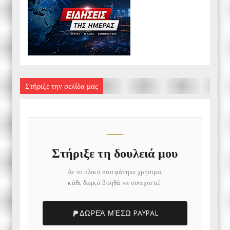
Στήριξε την σελίδα μας
Στήριξε τη δουλειά μου
Αν το υλικό σου φάνηκε χρήσιμο,
κάθε δωρεά βοηθά να συνεχιστεί.
ΔΩΡΕΆ ΜΈΣΩ PAYPAL