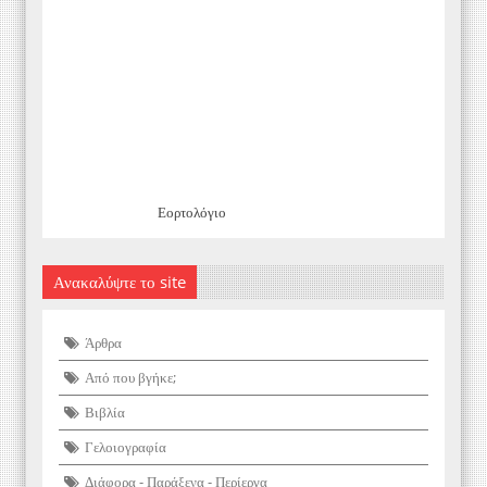
Εορτολόγιο
Ανακαλύψτε το site
Άρθρα
Από που βγήκε;
Βιβλία
Γελοιογραφία
Διάφορα - Παράξενα - Περίεργα