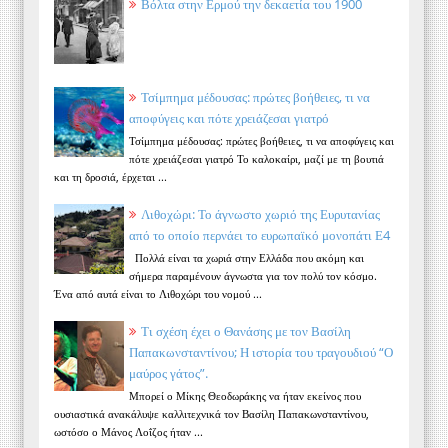
Βόλτα στην Ερμού την δεκαετία του 1900
Τσίμπημα μέδουσας: πρώτες βοήθειες, τι να
αποφύγεις και πότε χρειάζεσαι γιατρό
Τσίμπημα μέδουσας: πρώτες βοήθειες, τι να αποφύγεις και
πότε χρειάζεσαι γιατρό Το καλοκαίρι, μαζί με τη βουτιά
και τη δροσιά, έρχεται ...
Λιθοχώρι: Το άγνωστο χωριό της Ευρυτανίας
από το οποίο περνάει το ευρωπαϊκό μονοπάτι Ε4
Πολλά είναι τα χωριά στην Ελλάδα που ακόμη και
σήμερα παραμένουν άγνωστα για τον πολύ τον κόσμο.
Ένα από αυτά είναι το Λιθοχώρι του νομού ...
Τι σχέση έχει ο Θανάσης με τον Βασίλη
Παπακωνσταντίνου; Η ιστορία του τραγουδιού “Ο
μαύρος γάτος”.
Μπορεί ο Μίκης Θεοδωράκης να ήταν εκείνος που
ουσιαστικά ανακάλυψε καλλιτεχνικά τον Βασίλη Παπακωνσταντίνου,
ωστόσο ο Μάνος Λοΐζος ήταν ...