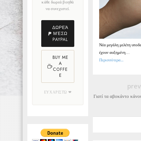
κάθε δωρεά βοηθά
να συνεχιστεί.
ΔΩΡΕΆ
ΜΈΣΩ
PAYPAL
Νέα μεγάλη μελέτη υποδε
έχουν αυξημένη…
BUY ME
Περισσότερα...
A
COFFE
E
prev
ΕΥΧΑΡΙΣΤΏ ❤
Γιατί τα αβοκάντο κάνο