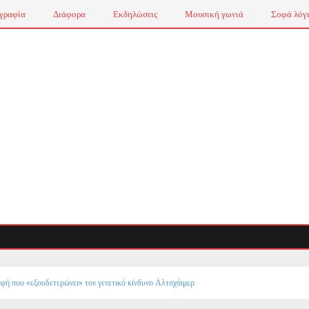
γραφία
Διάφορα
Εκδηλώσεις
Μουσική γωνιά
Σοφά λόγ
φή που «εξουδετερώνει» τον γενετικό κίνδυνο Αλτσχάιμερ