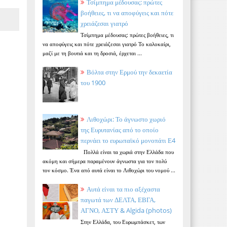
Τσίμπημα μέδουσας: πρώτες
βοήθειες, τι να αποφύγεις και πότε
χρειάζεσαι γιατρό
Τσίμπημα μέδουσας: πρώτες βοήθειες, τι
να αποφύγεις και πότε χρειάζεσαι γιατρό Το καλοκαίρι,
μαζί με τη βουτιά και τη δροσιά, έρχεται ...
Βόλτα στην Ερμού την δεκαετία
του 1900
Λιθοχώρι: Το άγνωστο χωριό
της Ευρυτανίας από το οποίο
περνάει το ευρωπαϊκό μονοπάτι Ε4
Πολλά είναι τα χωριά στην Ελλάδα που
ακόμη και σήμερα παραμένουν άγνωστα για τον πολύ
τον κόσμο. Ένα από αυτά είναι το Λιθοχώρι του νομού ...
Αυτά είναι τα πιο αξέχαστα
παγωτά των ΔΕΛΤΑ, ΕΒΓΑ,
ΑΓΝΟ, ΑΣΤΥ & Algida (photos)
Στην Ελλάδα, του Ευρωμπάσκετ, των