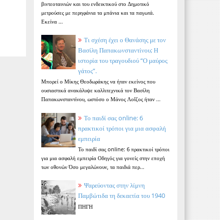
βιντεοταινιών και του ενδεικτικού στο Δημοτικό
μετρούσες με περηφάνια τα μπάνια και τα παγωτά.
Εκείνα ...
Τι σχέση έχει ο Θανάσης με τον
Βασίλη Παπακωνσταντίνου; Η
ιστορία του τραγουδιού “Ο μαύρος
γάτος”.
Μπορεί ο Μίκης Θεοδωράκης να ήταν εκείνος που
ουσιαστικά ανακάλυψε καλλιτεχνικά τον Βασίλη
Παπακωνσταντίνου, ωστόσο ο Μάνος Λοΐζος ήταν ...
Το παιδί σας online: 6
πρακτικοί τρόποι για μια ασφαλή
εμπειρία
Το παιδί σας online: 6 πρακτικοί τρόποι
για μια ασφαλή εμπειρία Οδηγός για γονείς στην εποχή
των οθονών Όσο μεγαλώνουν, τα παιδιά περ...
Ψαρεύοντας στην λίμνη
Παμβώτιδα τη δεκαετία του 1940
ΠΗΓΗ