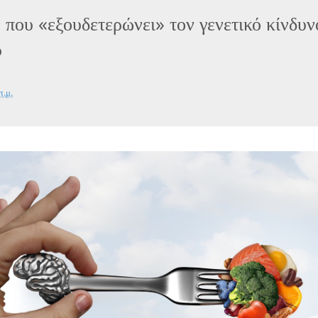
 που «εξουδετερώνει» τον γενετικό κίνδυν
ρ
π.μ.