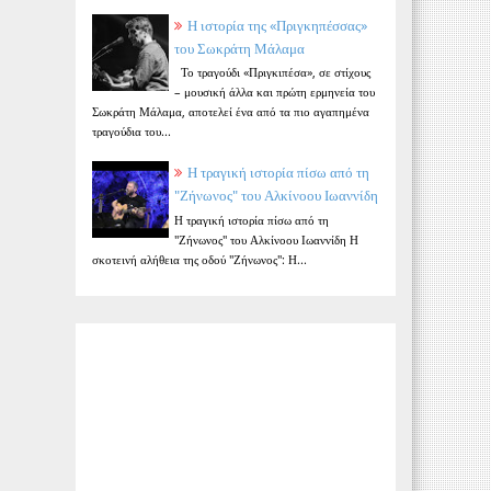
Η ιστορία της «Πριγκηπέσσας»
του Σωκράτη Μάλαμα
Το τραγούδι «Πριγκιπέσα», σε στίχους
– μουσική άλλα και πρώτη ερμηνεία του
Σωκράτη Μάλαμα, αποτελεί ένα από τα πιο αγαπημένα
τραγούδια του...
Η τραγική ιστορία πίσω από τη
"Ζήνωνος" του Αλκίνοου Ιωαννίδη
Η τραγική ιστορία πίσω από τη
"Ζήνωνος" του Αλκίνοου Ιωαννίδη Η
σκοτεινή αλήθεια της οδού "Ζήνωνος": Η...