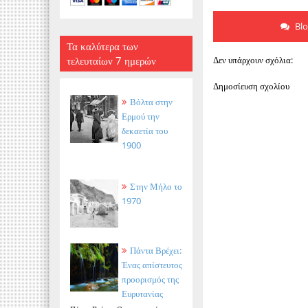
Bl
Τα καλύτερα των
τελευταίων 7 ημερών
Δεν υπάρχουν σχόλια:
Δημοσίευση σχολίου
Βόλτα στην
Ερμού την
δεκαετία του
1900
Στην Μήλο το
1970
Πάντα Βρέχει:
Ένας απίστευτος
προορισμός της
Ευρυτανίας