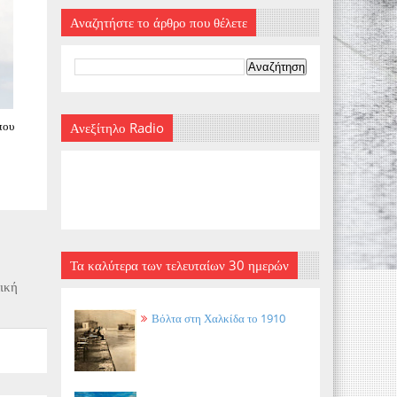
Αναζητήστε το άρθρο που θέλετε
που
Ανεξίτηλο Radio
Τα καλύτερα των τελευταίων 30 ημερών
λική
Βόλτα στη Χαλκίδα το 1910