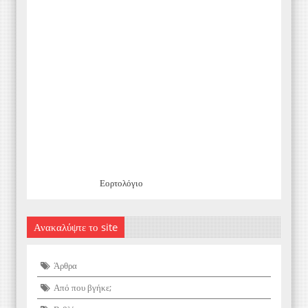
Εορτολόγιο
Ανακαλύψτε το site
Άρθρα
Από που βγήκε;