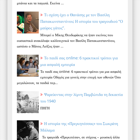
μπάνια και τα παγωτά. Εκείνα ...
Τι σχέση έχει ο Θανάσης με τον Βασίλη
Παπακωνσταντίνου; Η ιστορία του τραγουδιού “Ο
μαύρος γάτος”.
Μπορεί ο Μίκης Θεοδωράκης να ήταν εκείνος που
ουσιαστικά ανακάλυψε καλλιτεχνικά τον Βασίλη Παπακωνσταντίνου,
ωστόσο ο Μάνος Λοΐζος ήταν ...
Το παιδί σας online: 6 πρακτικοί τρόποι για
μια ασφαλή εμπειρία
Το παιδί σας online: 6 πρακτικοί τρόποι για μια ασφαλή
εμπειρία Οδηγός για γονείς στην εποχή των οθονών Όσο
μεγαλώνουν, τα παιδιά περ...
Ψαρεύοντας στην λίμνη Παμβώτιδα τη δεκαετία
του 1940
ΠΗΓΗ
Η ιστορία της «Πριγκηπέσσας» του Σωκράτη
Μάλαμα
Το τραγούδι «Πριγκιπέσα», σε στίχους – μουσική άλλα