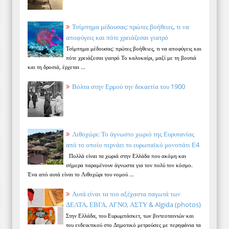
Τσίμπημα μέδουσας: πρώτες βοήθειες, τι να
αποφύγεις και πότε χρειάζεσαι γιατρό
Τσίμπημα μέδουσας: πρώτες βοήθειες, τι να αποφύγεις και
πότε χρειάζεσαι γιατρό Το καλοκαίρι, μαζί με τη βουτιά
και τη δροσιά, έρχεται ...
Βόλτα στην Ερμού την δεκαετία του 1900
Λιθοχώρι: Το άγνωστο χωριό της Ευρυτανίας
από το οποίο περνάει το ευρωπαϊκό μονοπάτι Ε4
Πολλά είναι τα χωριά στην Ελλάδα που ακόμη και
σήμερα παραμένουν άγνωστα για τον πολύ τον κόσμο.
Ένα από αυτά είναι το Λιθοχώρι του νομού ...
Αυτά είναι τα πιο αξέχαστα παγωτά των
ΔΕΛΤΑ, ΕΒΓΑ, ΑΓΝΟ, ΑΣΤΥ & Algida (photos)
Στην Ελλάδα, του Ευρωμπάσκετ, των βιντεοταινιών και
του ενδεικτικού στο Δημοτικό μετρούσες με περηφάνια τα