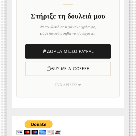
Στήριξε τη δουλειά μου
Αν το υλικό σου φάνηκε χρήσιμο,
κάθε δωρεά βοηθά να συνεχιστεί.
ΔΩΡΕΆ ΜΈΣΩ PAYPAL
BUY ME A COFFEE
ΕΥΧΑΡΙΣΤΏ ❤