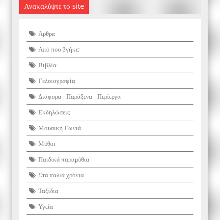
Ανακαλύψτε το site
Άρθρα
Από που βγήκε;
Βιβλία
Γελοιογραφία
Διάφορα - Παράξενα - Περίεργα
Εκδηλώσεις
Μουσική Γωνιά
Μύθοι
Παιδικά παραμύθια
Στα παλιά χρόνια
Ταξίδια
Υγεία