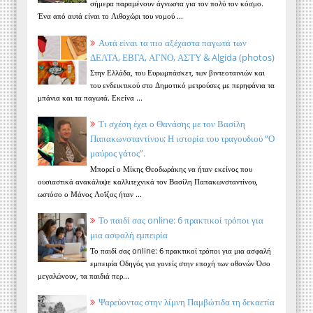
σήμερα παραμένουν άγνωστα για τον πολύ τον κόσμο.
Ένα από αυτά είναι το Λιθοχώρι του νομού ...
Αυτά είναι τα πιο αξέχαστα παγωτά των
ΔΕΛΤΑ, ΕΒΓΑ, ΑΓΝΟ, ΑΣΤΥ & Algida (photos)
Στην Ελλάδα, του Ευρωμπάσκετ, των βιντεοταινιών και
του ενδεικτικού στο Δημοτικό μετρούσες με περηφάνια τα
μπάνια και τα παγωτά. Εκείνα ...
Τι σχέση έχει ο Θανάσης με τον Βασίλη
Παπακωνσταντίνου; Η ιστορία του τραγουδιού “Ο
μαύρος γάτος”.
Μπορεί ο Μίκης Θεοδωράκης να ήταν εκείνος που
ουσιαστικά ανακάλυψε καλλιτεχνικά τον Βασίλη Παπακωνσταντίνου,
ωστόσο ο Μάνος Λοΐζος ήταν ...
Το παιδί σας online: 6 πρακτικοί τρόποι για
μια ασφαλή εμπειρία
Το παιδί σας online: 6 πρακτικοί τρόποι για μια ασφαλή
εμπειρία Οδηγός για γονείς στην εποχή των οθονών Όσο
μεγαλώνουν, τα παιδιά περ...
Ψαρεύοντας στην λίμνη Παμβώτιδα τη δεκαετία