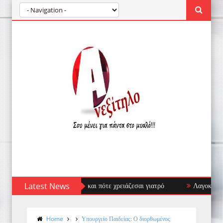
θειες, τι να αποφύγεις και πότε χρειάζεσαι γιατρό
Latest News
Λαγοκέφαλος: Ο 
Home
Υπουργείο Παιδείας: Ο διορθωμένος