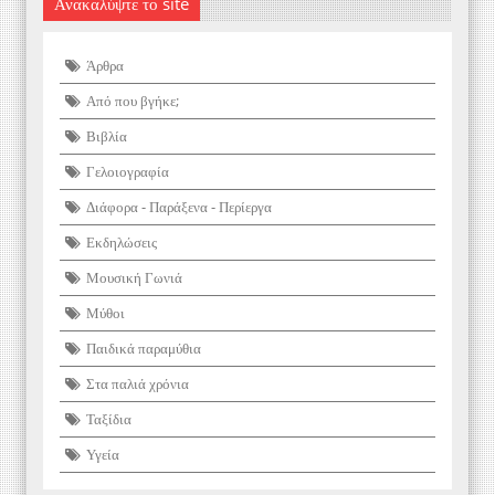
Ανακαλύψτε το site
Άρθρα
Από που βγήκε;
Βιβλία
Γελοιογραφία
Διάφορα - Παράξενα - Περίεργα
Εκδηλώσεις
Μουσική Γωνιά
Μύθοι
Παιδικά παραμύθια
Στα παλιά χρόνια
Ταξίδια
Υγεία