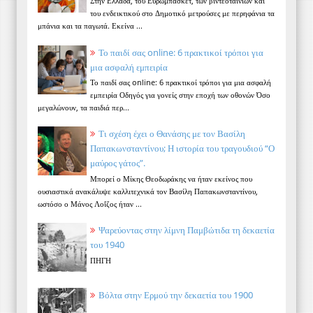
Στην Ελλάδα, του Ευρωμπάσκετ, των βιντεοταινιών και
του ενδεικτικού στο Δημοτικό μετρούσες με περηφάνια τα
μπάνια και τα παγωτά. Εκείνα ...
Το παιδί σας online: 6 πρακτικοί τρόποι για
μια ασφαλή εμπειρία
Το παιδί σας online: 6 πρακτικοί τρόποι για μια ασφαλή
εμπειρία Οδηγός για γονείς στην εποχή των οθονών Όσο
μεγαλώνουν, τα παιδιά περ...
Τι σχέση έχει ο Θανάσης με τον Βασίλη
Παπακωνσταντίνου; Η ιστορία του τραγουδιού “Ο
μαύρος γάτος”.
Μπορεί ο Μίκης Θεοδωράκης να ήταν εκείνος που
ουσιαστικά ανακάλυψε καλλιτεχνικά τον Βασίλη Παπακωνσταντίνου,
ωστόσο ο Μάνος Λοΐζος ήταν ...
Ψαρεύοντας στην λίμνη Παμβώτιδα τη δεκαετία
του 1940
ΠΗΓΗ
Βόλτα στην Ερμού την δεκαετία του 1900