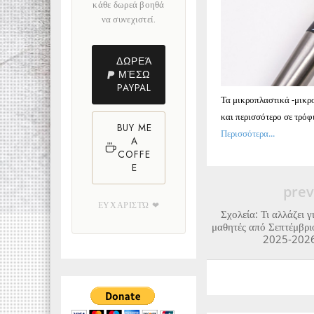
κάθε δωρεά βοηθά
να συνεχιστεί.
ΔΩΡΕΆ
ΜΈΣΩ
PAYPAL
Τα μικροπλαστικά -μικρο
και περισσότερο σε τρόφ
BUY ME
Περισσότερα...
A
COFFE
E
prev
ΕΥΧΑΡΙΣΤΏ ❤
Σχολεία: Τι αλλάζει γ
μαθητές από Σεπτέμβρι
2025-2026 