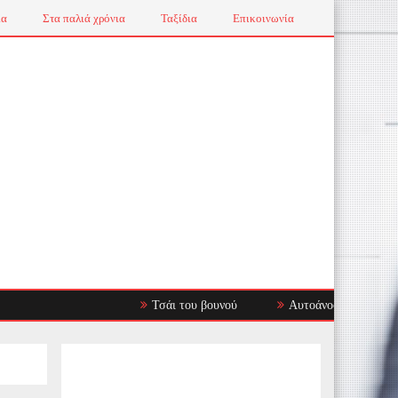
ια
Στα παλιά χρόνια
Ταξίδια
Επικοινωνία
Τσάι του βουνού
Αυτοάνοσα Νοσήματα: Όταν τ