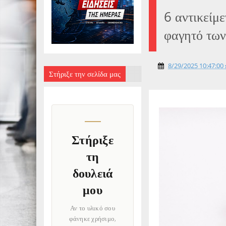
6 αντικείμ
φαγητό των
8/29/2025 10:47:00 
Στήριξε την σελίδα μας
Στήριξε
τη
δουλειά
μου
Αν το υλικό σου
φάνηκε χρήσιμο,