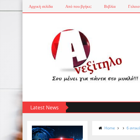
Αρχική σελίδα
Από που βγήκε;
Βιβλία
Γελοιο
Latest News
Home
6 αντικε