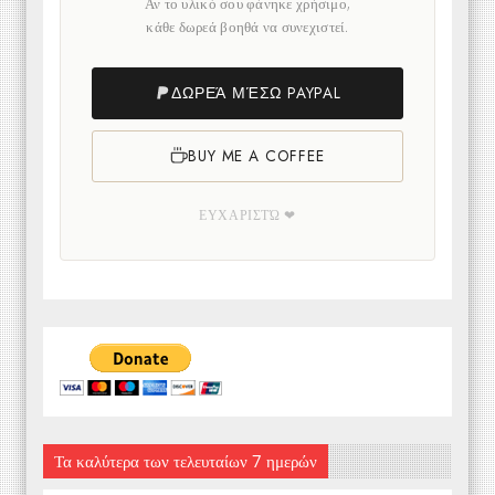
Αν το υλικό σου φάνηκε χρήσιμο,
κάθε δωρεά βοηθά να συνεχιστεί.
ΔΩΡΕΆ ΜΈΣΩ PAYPAL
BUY ME A COFFEE
ΕΥΧΑΡΙΣΤΏ ❤
Τα καλύτερα των τελευταίων 7 ημερών