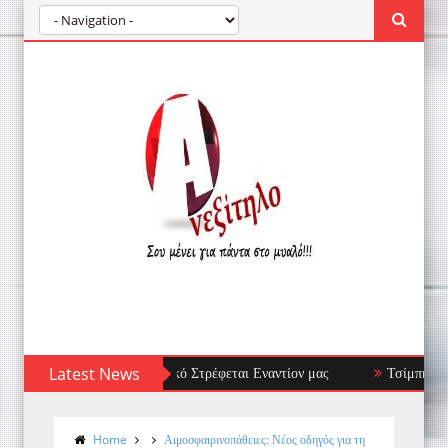
α: Όταν το Ανοσοποιητικό Στρέφεται Εναντίον μας
Latest News
Τσίμπημα μέδου
Home
Αιμοσφαιρινοπάθειες: Νέος οδηγός για τη