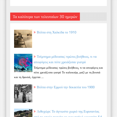
Τα καλύτερα των τελευταίων 30 ημερών
Βόλτα στη Χαλκίδα το 1910
Τσίμπημα μέδουσας: πρώτες βοήθειες, τι να
αποφύγεις και πότε χρειάζεσαι γιατρό
Τσίμπημα μέδουσας: πρώτες βοήθειες, τι να αποφύγεις και
πότε χρειάζεσαι γιατρό Το καλοκαίρι, μαζί με τη βουτιά
και τη δροσιά, έρχεται ...
Βόλτα στην Ερμού την δεκαετία του 1900
Λιθοχώρι: Το άγνωστο χωριό της Ευρυτανίας
από το οποίο περνάει το ευρωπαϊκό μονοπάτι Ε4