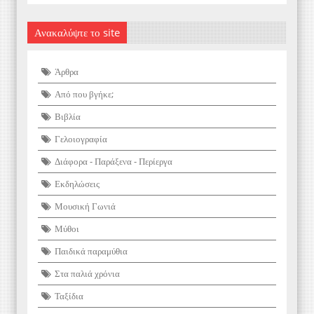
Ανακαλύψτε το site
Άρθρα
Από που βγήκε;
Βιβλία
Γελοιογραφία
Διάφορα - Παράξενα - Περίεργα
Εκδηλώσεις
Μουσική Γωνιά
Μύθοι
Παιδικά παραμύθια
Στα παλιά χρόνια
Ταξίδια