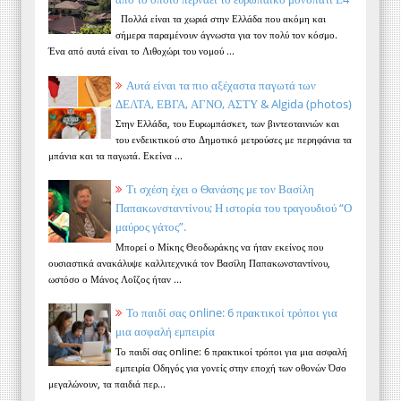
Πολλά είναι τα χωριά στην Ελλάδα που ακόμη και
σήμερα παραμένουν άγνωστα για τον πολύ τον κόσμο.
Ένα από αυτά είναι το Λιθοχώρι του νομού ...
Αυτά είναι τα πιο αξέχαστα παγωτά των
ΔΕΛΤΑ, ΕΒΓΑ, ΑΓΝΟ, ΑΣΤΥ & Algida (photos)
Στην Ελλάδα, του Ευρωμπάσκετ, των βιντεοταινιών και
του ενδεικτικού στο Δημοτικό μετρούσες με περηφάνια τα
μπάνια και τα παγωτά. Εκείνα ...
Τι σχέση έχει ο Θανάσης με τον Βασίλη
Παπακωνσταντίνου; Η ιστορία του τραγουδιού “Ο
μαύρος γάτος”.
Μπορεί ο Μίκης Θεοδωράκης να ήταν εκείνος που
ουσιαστικά ανακάλυψε καλλιτεχνικά τον Βασίλη Παπακωνσταντίνου,
ωστόσο ο Μάνος Λοΐζος ήταν ...
Το παιδί σας online: 6 πρακτικοί τρόποι για
μια ασφαλή εμπειρία
Το παιδί σας online: 6 πρακτικοί τρόποι για μια ασφαλή
εμπειρία Οδηγός για γονείς στην εποχή των οθονών Όσο
μεγαλώνουν, τα παιδιά περ...