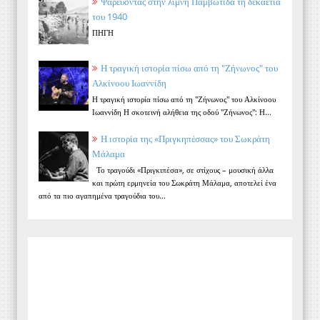
Ψαρεύοντας στην λίμνη Παμβώτιδα τη δεκαετία
του 1940
ΠΗΓΗ
Η τραγική ιστορία πίσω από τη "Ζήνωνος" του
Αλκίνοου Ιωαννίδη
Η τραγική ιστορία πίσω από τη "Ζήνωνος" του Αλκίνοου
Ιωαννίδη Η σκοτεινή αλήθεια της οδού "Ζήνωνος": Η...
Η ιστορία της «Πριγκηπέσσας» του Σωκράτη
Μάλαμα
Το τραγούδι «Πριγκιπέσα», σε στίχους – μουσική άλλα
και πρώτη ερμηνεία του Σωκράτη Μάλαμα, αποτελεί ένα
από τα πιο αγαπημένα τραγούδια του...