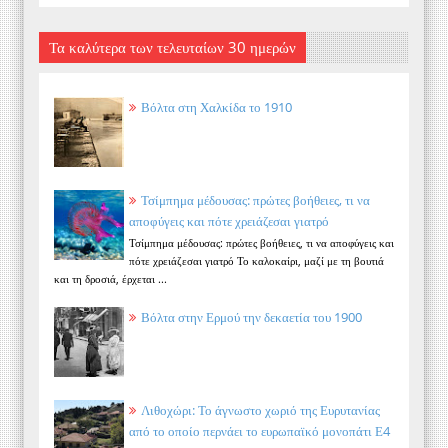
Τα καλύτερα των τελευταίων 30 ημερών
Βόλτα στη Χαλκίδα το 1910
Τσίμπημα μέδουσας: πρώτες βοήθειες, τι να
αποφύγεις και πότε χρειάζεσαι γιατρό
Τσίμπημα μέδουσας: πρώτες βοήθειες, τι να αποφύγεις και
πότε χρειάζεσαι γιατρό Το καλοκαίρι, μαζί με τη βουτιά
και τη δροσιά, έρχεται ...
Βόλτα στην Ερμού την δεκαετία του 1900
Λιθοχώρι: Το άγνωστο χωριό της Ευρυτανίας
από το οποίο περνάει το ευρωπαϊκό μονοπάτι Ε4