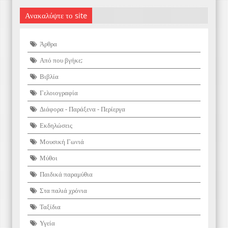
Ανακαλύψτε το site
Άρθρα
Από που βγήκε;
Βιβλία
Γελοιογραφία
Διάφορα - Παράξενα - Περίεργα
Εκδηλώσεις
Μουσική Γωνιά
Μύθοι
Παιδικά παραμύθια
Στα παλιά χρόνια
Ταξίδια
Υγεία