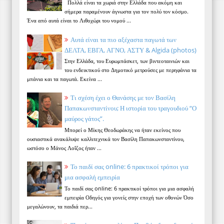
Πολλά είναι τα χωριά στην Ελλάδα που ακόμη και
σήμερα παραμένουν άγνωστα για τον πολύ τον κόσμο.
Ένα από αυτά είναι το Λιθοχώρι του νομού ...
Αυτά είναι τα πιο αξέχαστα παγωτά των
ΔΕΛΤΑ, ΕΒΓΑ, ΑΓΝΟ, ΑΣΤΥ & Algida (photos)
Στην Ελλάδα, του Ευρωμπάσκετ, των βιντεοταινιών και
του ενδεικτικού στο Δημοτικό μετρούσες με περηφάνια τα
μπάνια και τα παγωτά. Εκείνα ...
Τι σχέση έχει ο Θανάσης με τον Βασίλη
Παπακωνσταντίνου; Η ιστορία του τραγουδιού “Ο
μαύρος γάτος”.
Μπορεί ο Μίκης Θεοδωράκης να ήταν εκείνος που
ουσιαστικά ανακάλυψε καλλιτεχνικά τον Βασίλη Παπακωνσταντίνου,
ωστόσο ο Μάνος Λοΐζος ήταν ...
Το παιδί σας online: 6 πρακτικοί τρόποι για
μια ασφαλή εμπειρία
Το παιδί σας online: 6 πρακτικοί τρόποι για μια ασφαλή
εμπειρία Οδηγός για γονείς στην εποχή των οθονών Όσο
μεγαλώνουν, τα παιδιά περ...