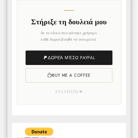
Στήριξε τη δουλειά μου
Αν το υλικό σου φάνηκε χρήσιμο,
κάθε δωρεά βοηθά να συνεχιστεί.
ΔΩΡΕΆ ΜΈΣΩ PAYPAL
BUY ME A COFFEE
ΕΥΧΑΡΙΣΤΏ ❤