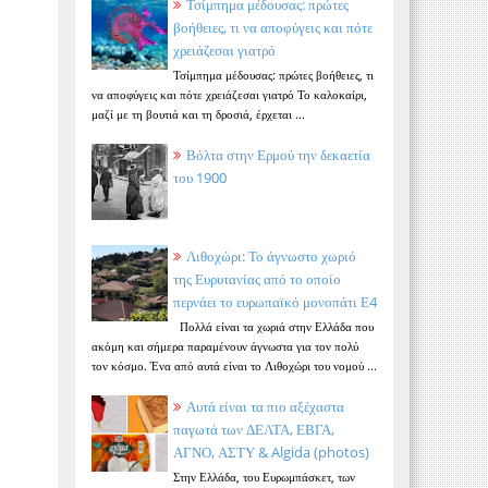
Τσίμπημα μέδουσας: πρώτες
βοήθειες, τι να αποφύγεις και πότε
χρειάζεσαι γιατρό
Τσίμπημα μέδουσας: πρώτες βοήθειες, τι
να αποφύγεις και πότε χρειάζεσαι γιατρό Το καλοκαίρι,
μαζί με τη βουτιά και τη δροσιά, έρχεται ...
Βόλτα στην Ερμού την δεκαετία
του 1900
Λιθοχώρι: Το άγνωστο χωριό
της Ευρυτανίας από το οποίο
περνάει το ευρωπαϊκό μονοπάτι Ε4
Πολλά είναι τα χωριά στην Ελλάδα που
ακόμη και σήμερα παραμένουν άγνωστα για τον πολύ
τον κόσμο. Ένα από αυτά είναι το Λιθοχώρι του νομού ...
Αυτά είναι τα πιο αξέχαστα
παγωτά των ΔΕΛΤΑ, ΕΒΓΑ,
ΑΓΝΟ, ΑΣΤΥ & Algida (photos)
Στην Ελλάδα, του Ευρωμπάσκετ, των