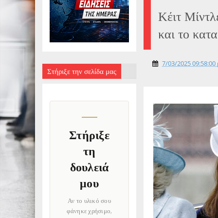
Κέιτ Μίντλ
και το κατ
7/03/2025 09:58:00 
Στήριξε την σελίδα μας
Στήριξε
τη
δουλειά
μου
Αν το υλικό σου
φάνηκε χρήσιμο,