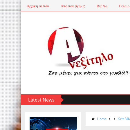
Αρχική σελίδα
Από που βγήκε;
Βιβλία
Γελοιο
Latest News
Home
Κέιτ Μίν