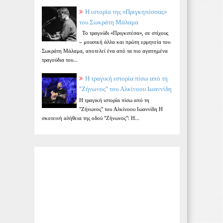
Η ιστορία της «Πριγκηπέσσας»
του Σωκράτη Μάλαμα
Το τραγούδι «Πριγκιπέσα», σε στίχους
– μουσική άλλα και πρώτη ερμηνεία του
Σωκράτη Μάλαμα, αποτελεί ένα από τα πιο αγαπημένα
τραγούδια του...
Η τραγική ιστορία πίσω από τη
"Ζήνωνος" του Αλκίνοου Ιωαννίδη
Η τραγική ιστορία πίσω από τη
"Ζήνωνος" του Αλκίνοου Ιωαννίδη Η
σκοτεινή αλήθεια της οδού "Ζήνωνος": Η...