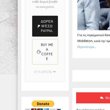
κάθε δωρεά βοηθά
να συνεχιστεί.
ΔΩΡΕΆ
ΜΈΣΩ
PAYPAL
Για τις «πραγματικά δύσ
Middleton, κατά την π
BUY ME
Περισσότερα...
A
COFFE
E
ΕΥΧΑΡΙΣΤΏ ❤
Bl
Δεν υπάρχουν σχόλια: