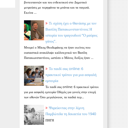
βιντεοταινιών και του ενδεικτικού στο Δημοτικό
μετρούσες με περηφάνια τα μπάνια και τα παγωτά.
Εκείνα ...
Τι σχέση έχει ο Θανάσης με τον
Βασίλη Παπακωνσταντίνου; Η
ιστορία του τραγουδιού “Ο μαύρος
γάτος”.
Μπορεί ο Μίκης Θεοδωράκης να ήταν εκείνος που
ουσιαστικά ανακάλυψε καλλιτεχνικά τον Βασίλη
Παπακωνσταντίνου, ωστόσο ο Μάνος Λοΐζος ήταν ...
Το παιδί σας online: 6
πρακτικοί τρόποι για μια ασφαλή
εμπειρία
Το παιδί σας online: 6 πρακτικοί τρόποι
για μια ασφαλή εμπειρία Οδηγός για γονείς στην εποχή
των οθονών Όσο μεγαλώνουν, τα παιδιά περ...
Ψαρεύοντας στην λίμνη
Παμβώτιδα τη δεκαετία του 1940
ΠΗΓΗ