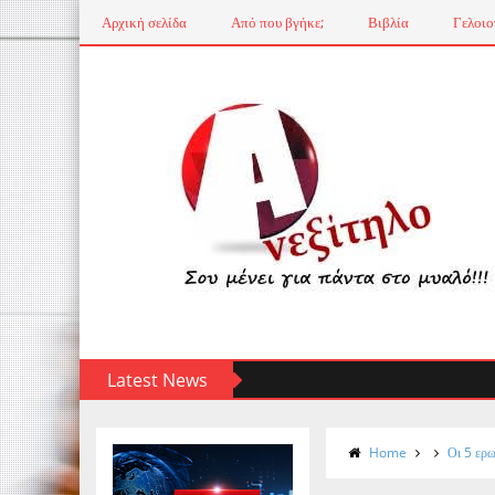
Αρχική σελίδα
Από που βγήκε;
Βιβλία
Γελοιο
Latest News
Home
Οι 5 ερ