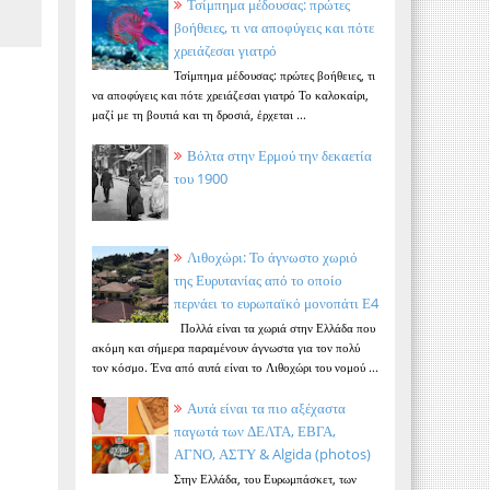
Τσίμπημα μέδουσας: πρώτες
βοήθειες, τι να αποφύγεις και πότε
χρειάζεσαι γιατρό
Τσίμπημα μέδουσας: πρώτες βοήθειες, τι
να αποφύγεις και πότε χρειάζεσαι γιατρό Το καλοκαίρι,
μαζί με τη βουτιά και τη δροσιά, έρχεται ...
Βόλτα στην Ερμού την δεκαετία
του 1900
Λιθοχώρι: Το άγνωστο χωριό
της Ευρυτανίας από το οποίο
περνάει το ευρωπαϊκό μονοπάτι Ε4
Πολλά είναι τα χωριά στην Ελλάδα που
ακόμη και σήμερα παραμένουν άγνωστα για τον πολύ
τον κόσμο. Ένα από αυτά είναι το Λιθοχώρι του νομού ...
Αυτά είναι τα πιο αξέχαστα
παγωτά των ΔΕΛΤΑ, ΕΒΓΑ,
ΑΓΝΟ, ΑΣΤΥ & Algida (photos)
Στην Ελλάδα, του Ευρωμπάσκετ, των