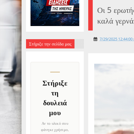
Οι 5 ερωτή
καλά γερνά
7/29/2025 12:44:00 
Στήριξε την σελίδα μας
Στήριξε
τη
δουλειά
μου
Αν το υλικό σου
φάνηκε χρήσιμο,