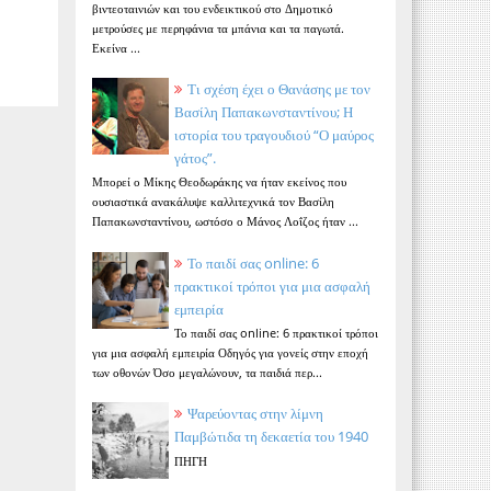
βιντεοταινιών και του ενδεικτικού στο Δημοτικό
μετρούσες με περηφάνια τα μπάνια και τα παγωτά.
Εκείνα ...
Τι σχέση έχει ο Θανάσης με τον
Βασίλη Παπακωνσταντίνου; Η
ιστορία του τραγουδιού “Ο μαύρος
γάτος”.
Μπορεί ο Μίκης Θεοδωράκης να ήταν εκείνος που
ουσιαστικά ανακάλυψε καλλιτεχνικά τον Βασίλη
Παπακωνσταντίνου, ωστόσο ο Μάνος Λοΐζος ήταν ...
Το παιδί σας online: 6
πρακτικοί τρόποι για μια ασφαλή
εμπειρία
Το παιδί σας online: 6 πρακτικοί τρόποι
για μια ασφαλή εμπειρία Οδηγός για γονείς στην εποχή
των οθονών Όσο μεγαλώνουν, τα παιδιά περ...
Ψαρεύοντας στην λίμνη
Παμβώτιδα τη δεκαετία του 1940
ΠΗΓΗ