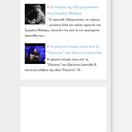
Η ιστορία της «Πριγκηπέσσας»
του Σωκράτη Μάλαμα
Το τραγούδι «Πριγκιπέσα», σε στίχους
– μουσική άλλα και πρώτη ερμηνεία του
Σωκράτη Μάλαμα, αποτελεί ένα από τα πιο αγαπημένα
τραγούδια του...
Η τραγική ιστορία πίσω από τη
"Ζήνωνος" του Αλκίνοου Ιωαννίδη
Η τραγική ιστορία πίσω από τη
"Ζήνωνος" του Αλκίνοου Ιωαννίδη Η
σκοτεινή αλήθεια της οδού "Ζήνωνος": Η...