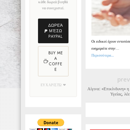
κάθε δωρεά βοηθά
να συνεχιστεί.
ΔΩΡΕΆ
ΜΈΣΩ
PAYPAL
Οι ειδικοί έχουν εντοπίσ
ευημερείτε στην…
BUY ME
Περισσότερα...
A
COFFE
E
prev
ΕΥΧΑΡΙΣΤΏ ❤
Αίγινα: «Επικίνδυνη» 
Υγείας, λέ