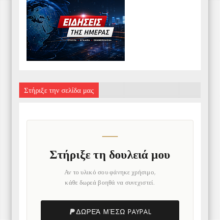
Στήριξε την σελίδα μας
Στήριξε τη δουλειά μου
Αν το υλικό σου φάνηκε χρήσιμο,
κάθε δωρεά βοηθά να συνεχιστεί.
ΔΩΡΕΆ ΜΈΣΩ PAYPAL