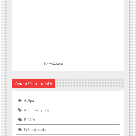
Εορτολόγιο
Ανακαλύψτε το site
Άρθρα
Από που βγήκε;
Βιβλία
Γελοιογραφία